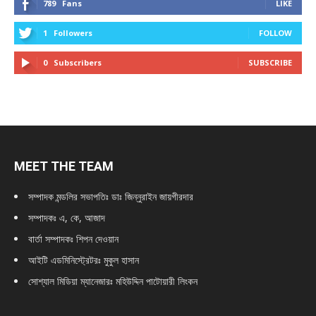
789
Fans
LIKE
1
Followers
FOLLOW
0
Subscribers
SUBSCRIBE
MEET THE TEAM
সম্পাদক মন্ডলির সভাপতিঃ
ডাঃ জিন্নুরাইন জায়গীরদার
সম্পাদকঃ এ, কে, আজাদ
বার্তা সম্পাদকঃ শিপন দেওয়ান
আইটি এডমিনিস্ট্রেটরঃ মুকুল হাসান
সোশ্যাল মিডিয়া ম্যানেজারঃ মহিউদ্দিন পাটোয়ারী লিংকন