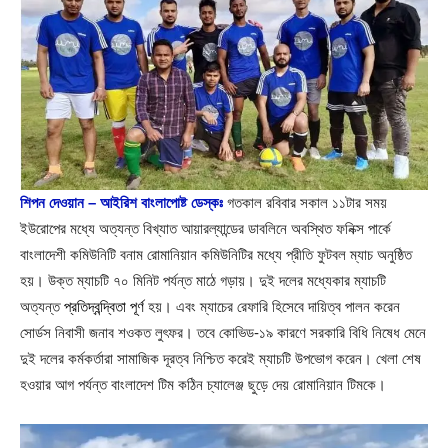
শিপন দেওয়ান – আইরিশ বাংলাপোষ্ট ডেস্কঃ
গতকাল রবিবার সকাল ১১টার সময়
ইউরোপের মধ্যে অত্যন্ত বিখ্যাত আয়ারল্যান্ডের ডাবলিনে অবস্থিত ফনিক্স পার্কে
বাংলাদেশী কমিউনিটি বনাম রোমানিয়ান কমিউনিটির মধ্যে প্রীতি ফুটবল ম্যাচ অনুষ্ঠিত
হয়। উক্ত ম্যাচটি ৭০ মিনিট পর্যন্ত মাঠে গড়ায়। দুই দলের মধ্যেকার ম্যাচটি
অত্যন্ত
প্রতিদ্বন্দ্বিতা পূর্ণ
হয়। এবং ম্যাচের রেফারি হিসেবে দায়িত্ব পালন করেন
সোর্ডস নিবাসী জনাব শওকত লুৎফর। তবে কোভিড-১৯ কারণে সরকারি বিধি নিষেধ মেনে
দুই দলের কর্মকর্তারা সামাজিক দূরত্ব নিশ্চিত করেই ম্যাচটি উপভোগ করেন। খেলা শেষ
হওয়ার আগ পর্যন্ত বাংলাদেশ টিম কঠিন চ্যালেঞ্জ ছুড়ে দেয় রোমানিয়ান টিমকে।