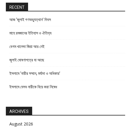
RECENT
আজ ‘জুলাই গণঅভ্যুত্থান’ দিবস
মাহে রমজানের ইতিহাস ও ঐতিহ্য
বেগম খালেদা জিয়া আর নেই
জুলাই ঘোষণাপত্রে যা আছে
ইসলামে ‘নারীর সম্মান, মর্যাদা ও অধিকার’
ইসলামে যেসব নারীকে বিয়ে করা নিষেধ
ARCHIVES
August 2026