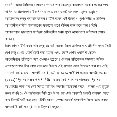
ডাবলিন আওয়ামীলীগের সাধারণ সম্পাদক তার বক্তব্যে বাংলাদেশ সরকার প্রধান শেখ
হাসিনা ও বাংলাদেশ হাইকমিশনার কে এরকম একটি জনকল্যাণমূলক অনুষ্ঠান
আয়োজনের জন্য ধন্যবাদ জানান। তিনি বলেন এই উদ্যোগ প্রশংসনীয় ও ডাবলিন
আওয়ামীগ সর্বদাই বাংলাদেশের জনগণের পাশে দাঁড়িয়ে কাজ করে যাবে। তিনি
আয়ারল্যান্ডে ছাত্রদের পার্মানেন্ট রেসিডেন্সির জন্য পূর্বের আন্দোলনের অভিজ্ঞতা শেয়ার
করেন।
তিনি জানান ইতিমধ্যে আয়ারল্যান্ডের এই সমস্যা নিয়ে ডাবলিন আওয়ামীলীগ দ্বারা তৈরী
বেশ কিছু পেপার ওয়ার্ক তৈরী করা হয়েছে এবং একটি পেপার ওয়ার্ক বাংলাদেশ
হাইকমিশনে ইতিমধ্যে জমা দেওয়াও হয়েছে। সেখানে ইমিগ্রেশন সমস্যায় জড়িত
লোকজনদেরকে তিন ভাগে ভাগ করে কিভাবে এই সমস্যা থেকে উত্তরণ করা যায় সেই
সম্পর্কে বলা হয়েছে। আগামী ১৫-ই অক্টোবর ২০২০ আইরিশ সরকার আগামী বছরের
(২০২১) স্কিমের বিষয়ে পলিসি নির্ধারণ করবে সেখানে কাদের কাদেরকে স্কিমের
আওয়াতায় আনা যায় সেই বিষয়ে আইরিশ সরকার আলোচনা করবে। আমরা এই মুহূর্তে
নজর রাখছি ১৫-ই অক্টোবরের মিটিংয়ের উপর এবং সেই অনুযায়ী পরবর্তী ব্যবস্থা গ্রহণ
করে রিপোর্ট তৈরী করা হবে। তিনি জানান, পেপার ওয়ার্কে উল্লেখিত বিষয়ে কাজ করলে
অনেকটাই এই অবস্থা থেকে উত্তরণ সম্ভব।