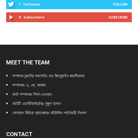
1
Followers
FOLLOW
0
Subscribers
SUBSCRIBE
MEET THE TEAM
সম্পাদক মন্ডলির সভাপতিঃ
ডাঃ জিন্নুরাইন জায়গীরদার
সম্পাদকঃ এ, কে, আজাদ
বার্তা সম্পাদকঃ শিপন দেওয়ান
আইটি এডমিনিস্ট্রেটরঃ মুকুল হাসান
সোশ্যাল মিডিয়া ম্যানেজারঃ মহিউদ্দিন পাটোয়ারী লিংকন
CONTACT