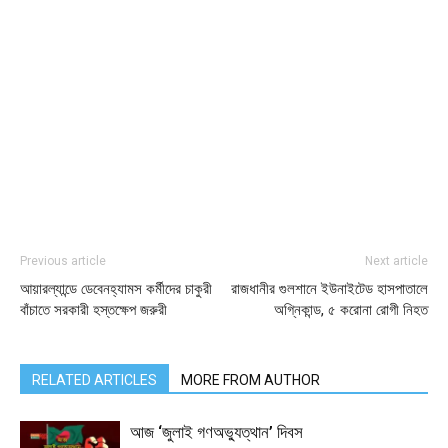
Previous article
Next article
আয়ারল্যান্ডে ডেবেনহ্যামস কর্মীদের চাকুরী
রাজধানীর গুলশানে ইউনাইটেড হাসপাতালে
বাঁচাতে সরকারী হস্তক্ষেপ জরুরী
অগ্নিকান্ড, ৫ করোনা রোগী নিহত
RELATED ARTICLES
MORE FROM AUTHOR
আজ ‘জুলাই গণঅভ্যুত্থান’ দিবস