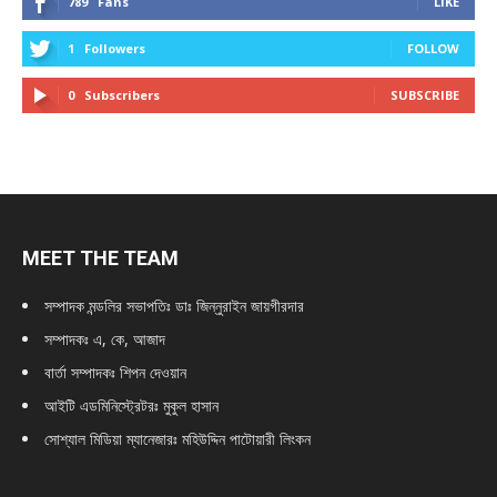
789
Fans
LIKE
1
Followers
FOLLOW
0
Subscribers
SUBSCRIBE
MEET THE TEAM
সম্পাদক মন্ডলির সভাপতিঃ
ডাঃ জিন্নুরাইন জায়গীরদার
সম্পাদকঃ এ, কে, আজাদ
বার্তা সম্পাদকঃ শিপন দেওয়ান
আইটি এডমিনিস্ট্রেটরঃ মুকুল হাসান
সোশ্যাল মিডিয়া ম্যানেজারঃ মহিউদ্দিন পাটোয়ারী লিংকন