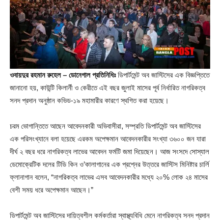
ওবায়দুর রহমান রুহেল – ডোনেগাল প্রতিনিধিঃ
ডিপার্টমেন্ট অব জাস্টিসের এক বিজ্ঞপ্তিতে
জানানো হয়, কাউন্টি কিলার্নী ও কেরীতে এই বছর জুলাই মাসের পূর্ব নির্ধারিত নাগরিকত্ব
সনদ প্রদান অনুষ্ঠান কভিড-১৯ মহামারীর কারণে স্থগিত করা হয়েছে।
চরম ভোগান্তিতে আছেন আবেদনকারী অভিবাসীরা, সম্প্রতি ডিপার্টমেন্ট অব জাস্টিসের
এক পরিসংখ্যানে বলা হয়েছে এরকম অপেক্ষমান আবেদনকারীর সংখ্যা ৩৬০০ জন যারা
দীর্ঘ ২ বছর ধরে নাগরিকত্ব লাভের আবেদন ফর্মটি জমা দিয়েছেন। আজ সংসদে সোস্যাল
ডেমোক্রেটিক দলের টিডি কিন ও’কালাগানের এক প্রশ্নের উত্তরে জাস্টিস মিনিষ্টার চার্লি
ফ্লানাগান বলেন, “নাগরিকত্ব লাভের এসব আবেদনকারীর মধ্যে ২০% লোক ২৪ মাসের
বেশী সময় ধরে অপেক্ষমান আছেন।”
ডিপার্টমেন্ট অব জাস্টিসের দায়িত্বশীল কর্মকর্তারা স্বাস্থ্যবিধি মেনে নাগরিকত্ব সনদ প্রদান