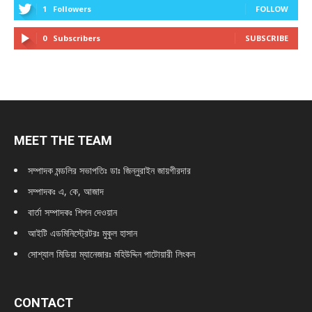
1
Followers
FOLLOW
0
Subscribers
SUBSCRIBE
MEET THE TEAM
সম্পাদক মন্ডলির সভাপতিঃ
ডাঃ জিন্নুরাইন জায়গীরদার
সম্পাদকঃ এ, কে, আজাদ
বার্তা সম্পাদকঃ শিপন দেওয়ান
আইটি এডমিনিস্ট্রেটরঃ মুকুল হাসান
সোশ্যাল মিডিয়া ম্যানেজারঃ মহিউদ্দিন পাটোয়ারী লিংকন
CONTACT