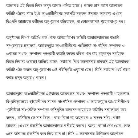
আজকের এই বিজয় দিবস অন্য আবহে পালিত হচ্ছে। কয়েক মাস আগে আহবায়ক
কমিটি গঠনের নামে ই.উ আওয়ামীলীগের সভাপতি নজরুল ইসলাম আমাদের এখানে
বিএনপি জামায়েত কর্মীদের অনুপ্রবেশ ঘটিয়েছেন, যা কোনোভাবেই গ্রহণযোগ্য নয়।
অনুষ্ঠানের বিশেষ অতিথি কর্ক থেকে আগত বিশেষ অতিথি আয়ারল্যানডের বাঙালী
সম্প্রদায়ের জননেতা, আয়ারল্যান্ড আওয়ামীলীগের প্রতিষ্ঠাতা সাংগঠনিক সম্পাদক ও
এবারের সাধারণ সম্পাদক পদপ্রার্থী কাউন্টি কর্কের রফিক খান তার বক্তব্যে সবাইকে
বিজয় দিবসের শুভেচ্ছা জানিয়ে বলেন, সবাইকে নিয়ে আলোচনার মাধ্যমে এই আহবায়ক
কমিটি গঠন করলে অনুপ্রবেশের এই পরিস্থিতি এড়ানো যেত। তিনি সবাইকে ধৈর্য ধারণ
করার জন্য অনুরোধ করেন।
আয়ারল্যান্ড আওয়ামীলীগের এইবারের আরেকজন সাধারণ সম্পাদক পদপ্রার্থী শাহজালাল
বিশ্ববিদ্যালয়ের ছাত্রলীগের সাবেক সাংগঠনিক সম্পাদক ও আয়ারল্যান্ড আওয়ামীলীগের
প্রতিষ্ঠাতা সাংগঠনিক সম্পাদক জসিমুদ্দিন আহমেদ আহবায়ক কমিটির সমালোচনা করে
বলেন , কমিটিতে কে নাম দিলো , কারা দিলো তা আহবায়ক ও সদস্য সচিব কেউই
জানেনা।এখানে রাজনীতি আয়ারল্যান্ডের কর্মীরাই করবে। অন্য কোনো দেশ থেকে লোক
এসে আমাদের রাজনীতি করে দিয়ে যাবে না।তিনি ও আলোচনার ভিত্তিতে আহবায়ক