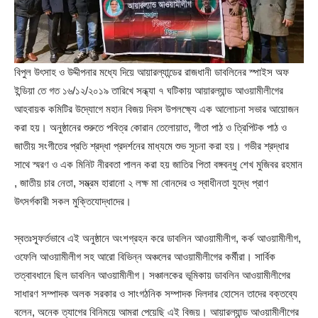
বিপুল উৎসাহ ও উদ্দীপনার মধ্যে দিয়ে আয়ারল্যান্ডের রাজধানী ডাবলিনের স্পাইস অফ
ইন্ডিয়া তে গত ১৬/১২/২০১৯ তারিখে সন্ধ্যা ৭ ঘটিকায় আয়ারল্যান্ড আওয়ামীলীগের
আহবায়ক কমিটির উদ্যোগে মহান বিজয় দিবস উপলক্ষ্যে এক আলোচনা সভার আয়োজন
করা হয়। অনুষ্ঠানের শুরুতে পবিত্র কোরান তেলোয়াত, গীতা পাঠ ও ত্রিপিটক পাঠ ও
জাতীয় সংগীতের প্রতি শ্রদ্ধা প্রদর্শনের মাধ্যমে শুভ সূচনা করা হয়। গভীর শ্রদ্ধার
সাথে স্মরণ ও এক মিনিট নীরবতা পালন করা হয় জাতির পিতা বঙ্গবন্ধু শেখ মুজিবর রহমান
, জাতীয় চার নেতা, সম্ভ্রম হারানো ২ লক্ষ মা বোনদের ও স্বাধীনতা যুদ্ধে প্রাণ
উৎসর্গকারী সকল মুক্তিযোদ্ধাদের।
স্বতঃস্ফূর্তভাবে এই অনুষ্ঠানে অংশগ্রহন করে ডাবলিন আওয়ামীলীগ, কর্ক আওয়ামীলীগ,
ওফেলি আওয়ামীলীগ সহ আরো বিভিন্ন অঞ্চলের আওয়ামীলীগের কর্মীরা। সার্বিক
তত্বাবধানে ছিল ডাবলিন আওয়ামীলীগ। সঞ্চালকের ভূমিকায় ডাবলিন আওয়ামীলীগের
সাধারণ সম্পাদক অলক সরকার ও সাংগঠনিক সম্পাদক দিলদার হোসেন তাদের বক্তব্যে
বলেন, অনেক ত্যাগের বিনিময়ে আমরা পেয়েছি এই বিজয়। আয়ারল্যান্ড আওয়ামীলীগের