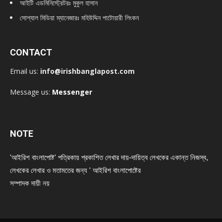
আইটি এডমিনিস্ট্রেটরঃ মুকুল হাসান
সোশ্যাল মিডিয়া ম্যানেজারঃ মহিউদ্দিন পাটোয়ারী লিংকন
CONTACT
Email us:
info@irishbanglapost.com
Message us:
Messenger
NOTE
'আইরিশ বাংলাপোষ্ট' পত্রিকায় প্রকাশিত লেখার দায়-দায়িত্ব লেখকের একান্ত নিজস্ব,
লেখকের লেখার ও মতামতের জন্য ' আইরিশ বাংলাপোষ্টের
সম্পাদক দায়ী নয়