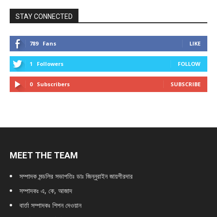
STAY CONNECTED
789
Fans
LIKE
1
Followers
FOLLOW
0
Subscribers
SUBSCRIBE
MEET THE TEAM
সম্পাদক মন্ডলির সভাপতিঃ
ডাঃ জিন্নুরাইন জায়গীরদার
সম্পাদকঃ এ, কে, আজাদ
বার্তা সম্পাদকঃ শিপন দেওয়ান