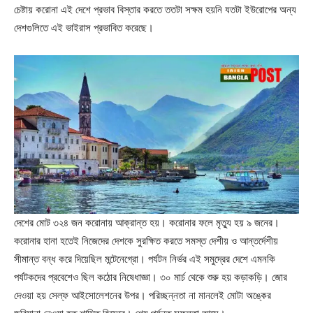
চেষ্টায় করোনা এই দেশে প্রভাব বিস্তার করতে ততটা সক্ষম হয়নি যতটা ইউরোপের অন্য
দেশগুলিতে এই ভাইরাস প্রভাবিত করেছে।
দেশের মোট ৩২৪ জন করোনায় আক্রান্ত হয়। করোনার ফলে মৃত্যু হয় ৯ জনের।
করোনার হানা হতেই নিজেদের দেশকে সুরক্ষিত করতে সমস্ত দেশীয় ও আন্তর্দেশীয়
সীমান্ত বন্ধ করে দিয়েছিল মন্টেনেগ্রো। পর্যটন নির্ভর এই সমুদ্রের দেশে এমনকি
পর্যটকদের প্রবেশেও ছিল কঠোর নিষেধাজ্ঞা। ৩০ মার্চ থেকে শুরু হয় কড়াকড়ি। জোর
দেওয়া হয় সেল্ফ আইসোলেশনের উপর। পরিচ্ছন্নতা না মানলেই মোটা অঙ্কের