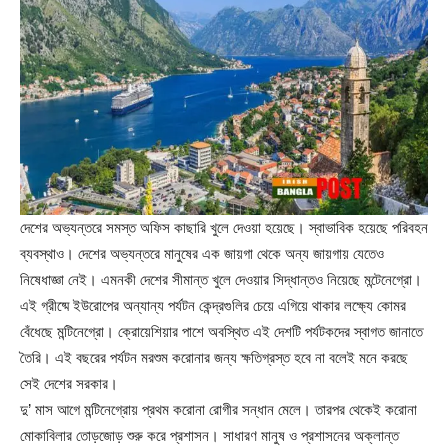
দেশের অভ্যন্তরে সমস্ত অফিস কাছারি খুলে দেওয়া হয়েছে। স্বাভাবিক হয়েছে পরিবহন
ব্যবস্থাও। দেশের অভ্যন্তরে মানুষের এক জায়গা থেকে অন্য জায়গায় যেতেও
নিষেধাজ্ঞা নেই। এমনকী দেশের সীমান্ত খুলে দেওয়ার সিদ্ধান্তও নিয়েছে মন্টেনেগ্রো।
এই গ্রীষ্মে ইউরোপের অন্যান্য পর্যটন কেন্দ্রগুলির চেয়ে এগিয়ে থাকার লক্ষ্যে কোমর
বেঁধেছে মন্টিনেগ্রো। ক্রোয়েশিয়ার পাশে অবস্থিত এই দেশটি পর্যটকদের স্বাগত জানাতে
তৈরি। এই বছরের পর্যটন মরশুম করোনার জন্য ক্ষতিগ্রস্ত হবে না বলেই মনে করছে
সেই দেশের সরকার।
দু’ মাস আগে মন্টিনেগ্রোয় প্রথম করোনা রোগীর সন্ধান মেলে। তারপর থেকেই করোনা
মোকাবিলার তোড়জোড় শুরু করে প্রশাসন। সাধারণ মানুষ ও প্রশাসনের অক্লান্ত