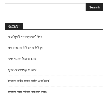
RECENT
আজ ‘জুলাই গণঅভ্যুত্থান’ দিবস
মাহে রমজানের ইতিহাস ও ঐতিহ্য
বেগম খালেদা জিয়া আর নেই
জুলাই ঘোষণাপত্রে যা আছে
ইসলামে ‘নারীর সম্মান, মর্যাদা ও অধিকার’
ইসলামে যেসব নারীকে বিয়ে করা নিষেধ