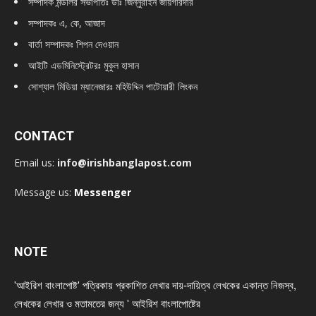
সম্পাদক মন্ডলির সভাপতিঃ
ডাঃ জিন্নুরাইন জায়গীরদার
সম্পাদকঃ এ, কে, আজাদ
বার্তা সম্পাদকঃ শিপন দেওয়ান
আইটি এডমিনিস্ট্রেটরঃ মুকুল হাসান
সোশ্যাল মিডিয়া ম্যানেজারঃ মহিউদ্দিন পাটোয়ারী লিংকন
CONTACT
Email us:
info@irishbanglapost.com
Message us:
Messenger
NOTE
'আইরিশ বাংলাপোষ্ট' পত্রিকায় প্রকাশিত লেখার দায়-দায়িত্ব লেখকের একান্ত নিজস্ব,
লেখকের লেখার ও মতামতের জন্য ' আইরিশ বাংলাপোষ্টের