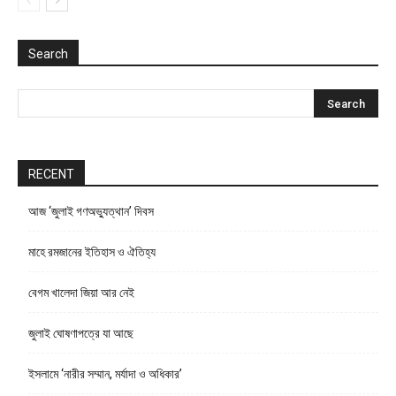
Search
RECENT
আজ ‘জুলাই গণঅভ্যুত্থান’ দিবস
মাহে রমজানের ইতিহাস ও ঐতিহ্য
বেগম খালেদা জিয়া আর নেই
জুলাই ঘোষণাপত্রে যা আছে
ইসলামে ‘নারীর সম্মান, মর্যাদা ও অধিকার’