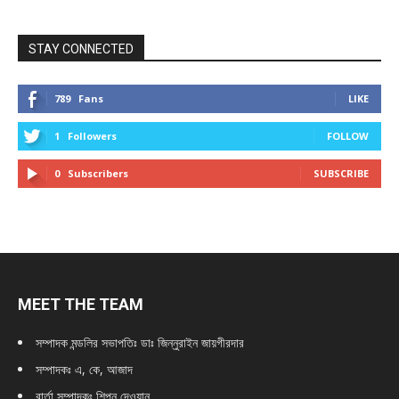
STAY CONNECTED
789
Fans
LIKE
1
Followers
FOLLOW
0
Subscribers
SUBSCRIBE
MEET THE TEAM
সম্পাদক মন্ডলির সভাপতিঃ
ডাঃ জিন্নুরাইন জায়গীরদার
সম্পাদকঃ এ, কে, আজাদ
বার্তা সম্পাদকঃ শিপন দেওয়ান