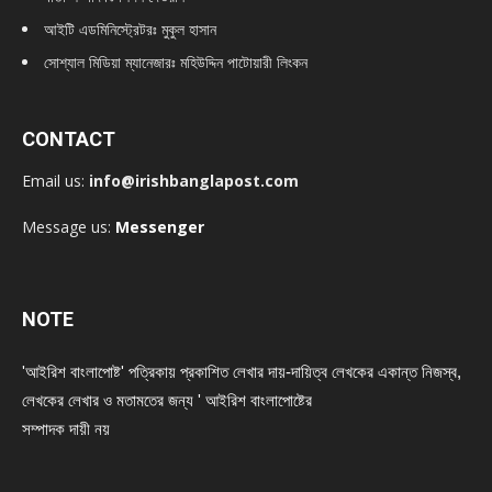
আইটি এডমিনিস্ট্রেটরঃ মুকুল হাসান
সোশ্যাল মিডিয়া ম্যানেজারঃ মহিউদ্দিন পাটোয়ারী লিংকন
CONTACT
Email us:
info@irishbanglapost.com
Message us:
Messenger
NOTE
'আইরিশ বাংলাপোষ্ট' পত্রিকায় প্রকাশিত লেখার দায়-দায়িত্ব লেখকের একান্ত নিজস্ব,
লেখকের লেখার ও মতামতের জন্য ' আইরিশ বাংলাপোষ্টের
সম্পাদক দায়ী নয়