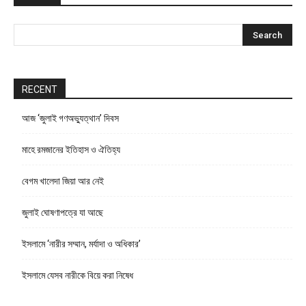
RECENT
আজ ‘জুলাই গণঅভ্যুত্থান’ দিবস
মাহে রমজানের ইতিহাস ও ঐতিহ্য
বেগম খালেদা জিয়া আর নেই
জুলাই ঘোষণাপত্রে যা আছে
ইসলামে ‘নারীর সম্মান, মর্যাদা ও অধিকার’
ইসলামে যেসব নারীকে বিয়ে করা নিষেধ