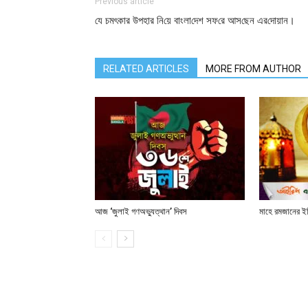
Previous article
যে চমৎকার উপহার নি‌য়ে বাংলা‌দেশ সফ‌রে আস‌ছেন এর‌দোয়ান।
RELATED ARTICLES
MORE FROM AUTHOR
আজ ‘জুলাই গণঅভ্যুত্থান’ দিবস
মাহে রমজানের ই