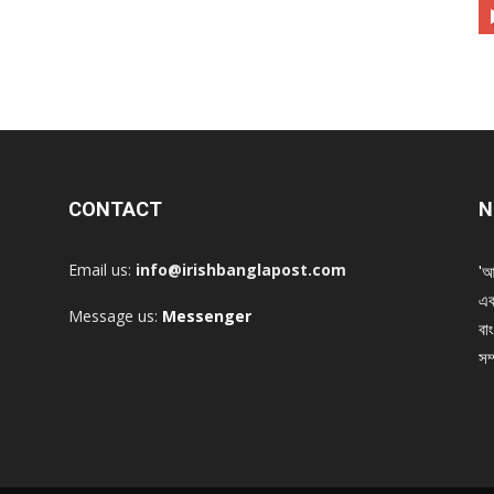
CONTACT
N
Email us:
info@irishbanglapost.com
'আ
এক
Message us:
Messenger
বাং
সম