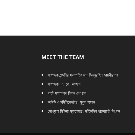
MEET THE TEAM
সম্পাদক মন্ডলির সভাপতিঃ
ডাঃ জিন্নুরাইন জায়গীরদার
সম্পাদকঃ এ, কে, আজাদ
বার্তা সম্পাদকঃ শিপন দেওয়ান
আইটি এডমিনিস্ট্রেটরঃ মুকুল হাসান
সোশ্যাল মিডিয়া ম্যানেজারঃ মহিউদ্দিন পাটোয়ারী লিংকন