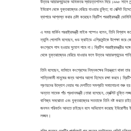
উত্তর আয়ারল্যান্ডকে অধিকতর স্বায়ত্তশাসন দিয়ে ১৯৯৮ সালে লন্ড
ইউরোপ থেকে যুক্তরাজ্যের বেরিয়ে যাওয়ার চুক্তি; যা বেক্সিট হ
ব্যাপারে আশ্বস্ত করার চেষ্টা করেছেন ব্রিটিশ পররাষ্ট্রমন্ত্রী ডোম
এ সময় মার্কিন পররাষ্ট্রমন্ত্রী মাইক পম্পেও বলেন, তিনি বিশ্বাস 
ন্যান্সি পেলোসি বলেছেন, গুড ফ্রাইডে এগ্রিমেন্টকে উপেক্ষা করে কো
কংগ্রেসে পাস হওয়ার সুযোগ পাবে না। ব্রিটিশ পররাষ্ট্রমন্ত্রীর স
থেকে যুক্তরাজ্যের বেরিয়ে যাওয়ার ফলে উত্তর আয়ারল্যান্ডের শান্
তিনি বলেছেন, বর্তমানে কংগ্রেসের নিম্নকক্ষের নিয়ন্ত্রণে থাকা তা
শান্তিকামী মানুষের জন্য আশার আলো হিসেবে রক্ষা করবে। ব্রিটিশ 
প্রণয়নের উদ্যোগ নেয়ার পর দেশটিতে সমপ্রতি সমালোচনা শুরু হয
অন্তত সাবেক পাঁচ প্রধানমন্ত্রী।তারা বলেছেন, ব্রেক্সিট চুক্তি লঙ্
বাণিজ্য সমঝোতা এবং যুক্তরাজ্যের সততাকে তিনি নষ্ট করতে চাইছেন। গ
জনসন পরিবর্তন আনতে চাইছেন বলে অভিযোগ করেছে ইউরোপীয় ই
লঙ্ঘন।
বরিস জনসন দেশটির পার্লামেন্টে গত বছরের অক্টোবরের বেক্সিট চু