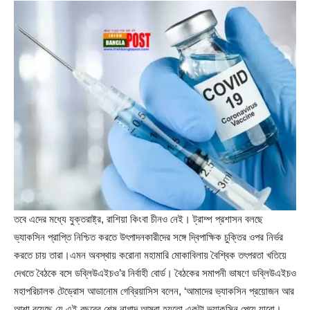
তবে এদের মধ্যে যুক্তরাষ্ট্র, রাশিয়া কিংবা চীনও নেই। ট্রাম্প প্রশাসন বলছে
ভ্যাকসিন প্রাপ্তি নিশ্চিত করতে উৎপাদনকারীদের সঙ্গে দ্বিপাক্ষিক চুক্তির ওপর নির্ভর
করতে চায় তারা।এমন অবস্থায় করোনা মহামারি মোকাবিলায় বৈশ্বিক তৎপরতা খতিয়ে
দেখতে বৈঠকে বসে ডব্লিউএইচও’র নির্বাহী বোর্ড। বৈঠকের সমাপনী ভাষণে ডব্লিউএইচও
মহাপরিচালক টেড্রোস আডানোম গেব্রিয়াসিস বলেন, ‘আমাদের ভ্যাকসিন প্রয়োজন আর
আশা রয়েছে যে এই বছরের শেষ নাগাদ আমরা হয়তো একটা ভ্যাকসিন পেয়ে যাবো।