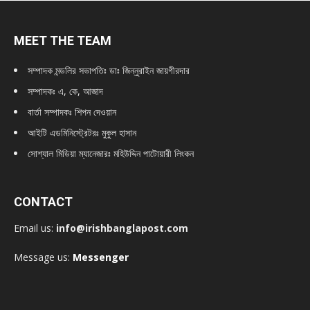
MEET THE TEAM
সম্পাদক মন্ডলির সভাপতিঃ
ডাঃ জিন্নুরাইন জায়গীরদার
সম্পাদকঃ এ, কে, আজাদ
বার্তা সম্পাদকঃ শিপন দেওয়ান
আইটি এডমিনিস্ট্রেটরঃ মুকুল হাসান
সোশ্যাল মিডিয়া ম্যানেজারঃ মহিউদ্দিন পাটোয়ারী লিংকন
CONTACT
Email us:
info@irishbanglapost.com
Message us:
Messenger