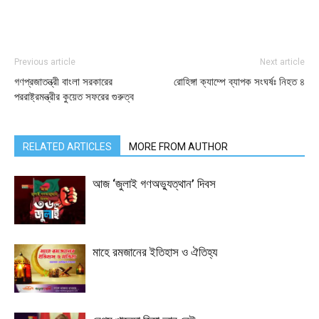
Previous article
Next article
গণপ্রজাতন্ত্রী বাংলা সরকারের
রোহিঙ্গা ক্যাম্পে ব্যাপক সংঘর্ষঃ নিহত ৪
পররাষ্ট্রমন্ত্রীর কুয়েত সফরের গুরুত্ব
RELATED ARTICLES
MORE FROM AUTHOR
আজ ‘জুলাই গণঅভ্যুত্থান’ দিবস
মাহে রমজানের ইতিহাস ও ঐতিহ্য