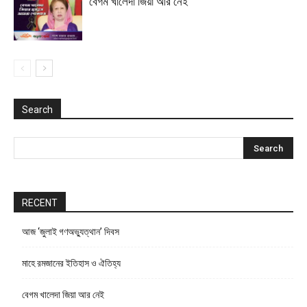
বেগম খালেদা জিয়া আর নেই
Search
RECENT
আজ ‘জুলাই গণঅভ্যুত্থান’ দিবস
মাহে রমজানের ইতিহাস ও ঐতিহ্য
বেগম খালেদা জিয়া আর নেই