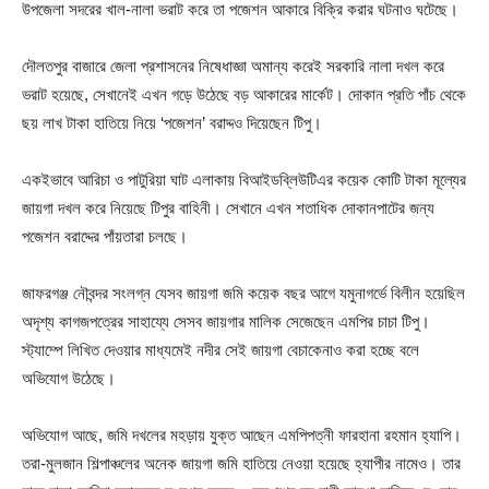
উপজেলা সদরের খাল-নালা ভরাট করে তা পজেশন আকারে বিক্রি করার ঘটনাও ঘটেছে।
দৌলতপুর বাজারে জেলা প্রশাসনের নিষেধাজ্ঞা অমান্য করেই সরকারি নালা দখল করে
ভরাট হয়েছে, সেখানেই এখন গড়ে উঠেছে বড় আকারের মার্কেট। দোকান প্রতি পাঁচ থেকে
ছয় লাখ টাকা হাতিয়ে নিয়ে ‘পজেশন’ বরাদ্দও দিয়েছেন টিপু।
একইভাবে আরিচা ও পাটুরিয়া ঘাট এলাকায় বিআইডব্লিউটিএর কয়েক কোটি টাকা মূল্যের
জায়গা দখল করে নিয়েছে টিপুর বাহিনী। সেখানে এখন শতাধিক দোকানপাটের জন্য
পজেশন বরাদ্দের পাঁয়তারা চলছে।
জাফরগঞ্জ নৌবন্দর সংলগ্ন যেসব জায়গা জমি কয়েক বছর আগে যমুনাগর্ভে বিলীন হয়েছিল
অদৃশ্য কাগজপত্রের সাহায্যে সেসব জায়গার মালিক সেজেছেন এমপির চাচা টিপু।
স্ট্যাম্পে লিখিত দেওয়ার মাধ্যমেই নদীর সেই জায়গা বেচাকেনাও করা হচ্ছে বলে
অভিযোগ উঠেছে।
অভিযোগ আছে, জমি দখলের মহড়ায় যুক্ত আছেন এমপিপত্নী ফারহানা রহমান হ্যাপি।
তরা-মুলজান শিল্পাঞ্চলের অনেক জায়গা জমি হাতিয়ে নেওয়া হয়েছে হ্যাপীর নামেও। তার