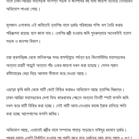
নামে ঢাকা-আরিচা মহাসড়ক সংলগ্ন সড়ক ও জনপথের বহু দামী জায়গা হাতিয়ে নেওয়ারও
অভিযোগ পাওয়া গেছে।
মূলজান এলাকায় এই জমিতেই হ্যাপির নামে দুর্জয় পরিবারের শপিং মল তৈরি করার
পরিকল্পনা রয়েছে বলে জানা যায়। এমপির স্ত্রী হওয়ায় জমি পুনরুদ্ধারে অনেকটাই হতাশ
সড়ক ও জনপথ বিভাগ।
তরা ক্রসব্রিজ থেকে মানিকগঞ্জ সদর বাসস্ট্যান্ড পর্যন্ত ছয় কিলোমিটার মহাসড়কের
অন্তত চারটি পয়েন্টে অন্তত পাঁচ একর জায়গা দখল করা হয়েছে। সেসব স্থান
কাঁটাতারের বেড়া দিয়ে আলাদা সীমানা করে দেওয়া আছে।
এছাড়া কৃষি জমি থেকে মাটি কেটে বিক্রি করারও অভিযোগ আছে হ্যাপির বিরুদ্ধে।
ঢাকা-আরিচা মহাসড়কের মেগা ফিড কারখানার পেছনে অন্তত তিনটি স্পটে ফসলি জমি
দখল করে মাটি বিক্রি করা হচ্ছে। সেই মাটি আনা-নেওয়ার কাজে ট্রাক চালিয়ে ক্ষতি
করা হচ্ছে আশেপাশের ফসলি জমির।
অভিযোগ আছে, এভাবেই স্ত্রীর নামে সম্পদের পাহাড় গড়েছেন নাঈমুর রহমান দুর্জয়।
প্রথম দফায় এমপি নির্বাচিত হওয়ার পর প্রতি বছর গড়ে দুর্জয়ের আয় বাড়ে প্রায় ৮ গুণ।