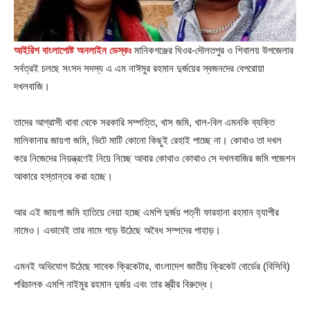
আইরিশ বাংলাপোষ্ট অনলাইন ডেস্কঃ
মানিকগঞ্জের ঘিওর-দৌলতপুর ও শিবালয় উপজেলার
সর্বত্রই চলছে সংসদ সদস্য এ এম নাঈমুর রহমান দুর্জয়ের স্বজনদের বেপরোয়া
দখলবাজি।
তাদের আগ্রাসী থাবা থেকে সরকারি সম্পত্তি, খাস জমি, খাল-বিল এমনকি ব্যক্তি
মালিকানার জায়গা জমি, ভিটে মাটি কোনো কিছুই রেহাই পাচ্ছে না। কোথাও তা দখল
করে নিজেদের নিয়ন্ত্রণেই নিয়ে নিচ্ছে আবার কোথাও কোথাও সে দখলবাজির জমি পজেশন
আকারে হস্তান্তর করা হচ্ছে।
আর এই জায়গা জমি হাতিয়ে নেয়া হচ্ছে এমপি দুর্জয় পত্নী ফারহানা রহমান হ্যাপীর
নামেও। এভাবেই তার নামে গড়ে উঠেছে অবৈধ সম্পদের পাহাড়।
এমনই অভিযোগ উঠেছে সাবেক ক্রিকেটার, বাংলাদেশ জাতীয় ক্রিকেট বোর্ডের (বিসিবি)
পরিচালক এমপি নাইমুর রহমান দুর্জয় এবং তার স্ত্রীর বিরুদ্ধে।