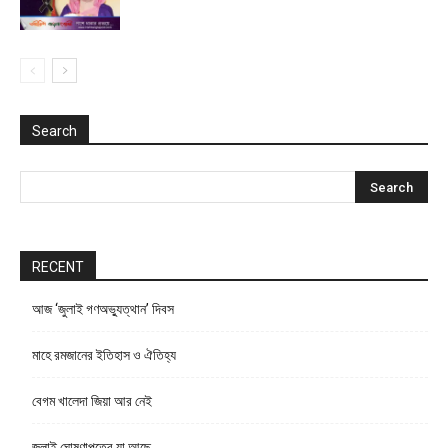
Search
RECENT
আজ ‘জুলাই গণঅভ্যুত্থান’ দিবস
মাহে রমজানের ইতিহাস ও ঐতিহ্য
বেগম খালেদা জিয়া আর নেই
জুলাই ঘোষণাপত্রে যা আছে