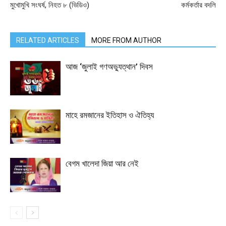
মুখোমুখি সংঘর্ষ, নিহত ৮ (ভিডিও)
কর্মকর্তার বদলি
RELATED ARTICLES
MORE FROM AUTHOR
আজ ‘জুলাই গণঅভ্যুত্থান’ দিবস
মাহে রমজানের ইতিহাস ও ঐতিহ্য
বেগম খালেদা জিয়া আর নেই