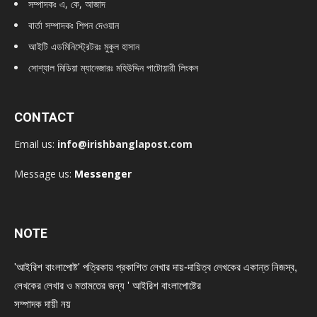
সম্পাদকঃ এ, কে, আজাদ
বার্তা সম্পাদকঃ শিপন দেওয়ান
আইটি এডমিনিস্ট্রেটরঃ মুকুল হাসান
সোশ্যাল মিডিয়া ম্যানেজারঃ মহিউদ্দিন পাটোয়ারী লিংকন
CONTACT
Email us:
info@irishbanglapost.com
Message us:
Messenger
NOTE
'আইরিশ বাংলাপোষ্ট' পত্রিকায় প্রকাশিত লেখার দায়-দায়িত্ব লেখকের একান্ত নিজস্ব,
লেখকের লেখার ও মতামতের জন্য ' আইরিশ বাংলাপোষ্টের
সম্পাদক দায়ী নয়