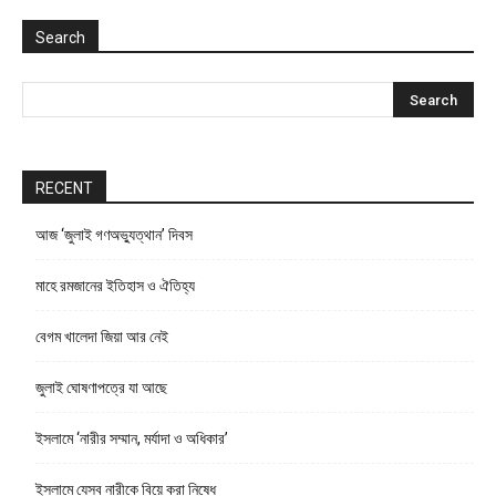
Search
RECENT
আজ ‘জুলাই গণঅভ্যুত্থান’ দিবস
মাহে রমজানের ইতিহাস ও ঐতিহ্য
বেগম খালেদা জিয়া আর নেই
জুলাই ঘোষণাপত্রে যা আছে
ইসলামে ‘নারীর সম্মান, মর্যাদা ও অধিকার’
ইসলামে যেসব নারীকে বিয়ে করা নিষেধ