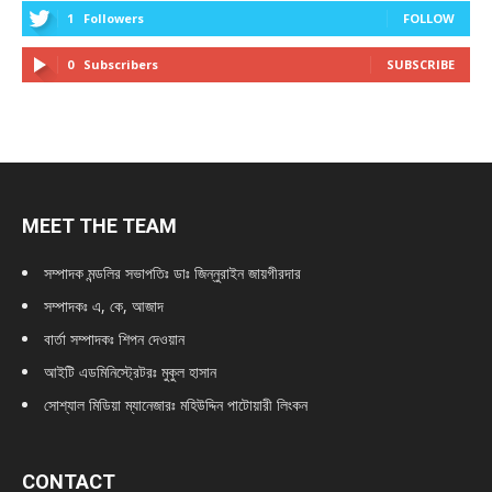
1
Followers
FOLLOW
0
Subscribers
SUBSCRIBE
MEET THE TEAM
সম্পাদক মন্ডলির সভাপতিঃ
ডাঃ জিন্নুরাইন জায়গীরদার
সম্পাদকঃ এ, কে, আজাদ
বার্তা সম্পাদকঃ শিপন দেওয়ান
আইটি এডমিনিস্ট্রেটরঃ মুকুল হাসান
সোশ্যাল মিডিয়া ম্যানেজারঃ মহিউদ্দিন পাটোয়ারী লিংকন
CONTACT