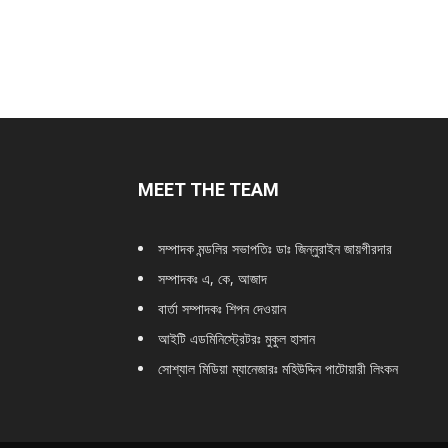
MEET THE TEAM
সম্পাদক মন্ডলির সভাপতিঃ
ডাঃ জিন্নুরাইন জায়গীরদার
সম্পাদকঃ এ, কে, আজাদ
বার্তা সম্পাদকঃ শিপন দেওয়ান
আইটি এডমিনিস্ট্রেটরঃ মুকুল হাসান
সোশ্যাল মিডিয়া ম্যানেজারঃ মহিউদ্দিন পাটোয়ারী লিংকন