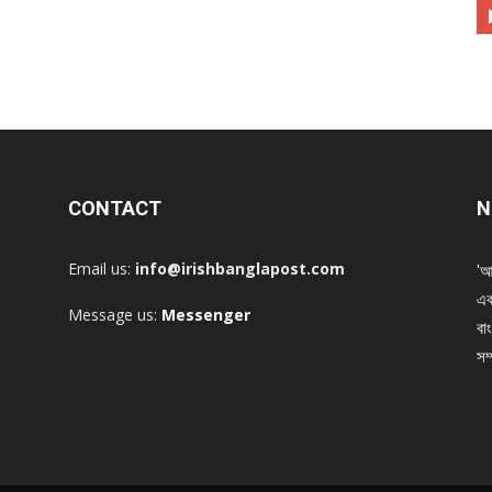
CONTACT
N
Email us:
info@irishbanglapost.com
'আ
এক
Message us:
Messenger
বাং
সম