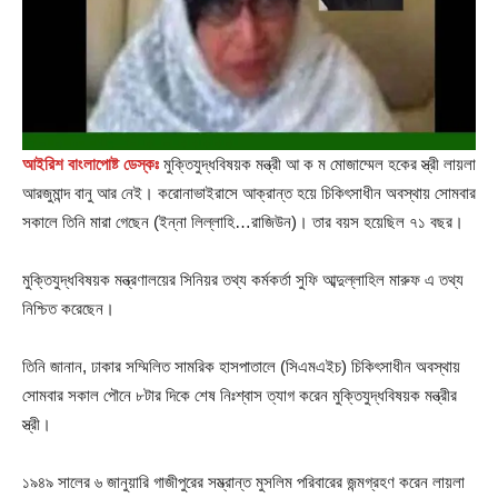
আইরিশ বাংলাপোষ্ট ডেস্কঃ
মুক্তিযুদ্ধবিষয়ক মন্ত্রী আ ক ম মোজাম্মেল হকের স্ত্রী লায়লা
আরজুমান্দ বানু আর নেই। করোনাভাইরাসে আক্রান্ত হয়ে চিকিৎসাধীন অবস্থায় সোমবার
সকালে তিনি মারা গেছেন (ইন্না লিল্লাহি…রাজিউন)। তার বয়স হয়েছিল ৭১ বছর।
মুক্তিযুদ্ধবিষয়ক মন্ত্রণালয়ের সিনিয়র তথ্য কর্মকর্তা সুফি আব্দুল্লাহিল মারুফ এ তথ্য
নিশ্চিত করেছেন।
তিনি জানান, ঢাকার সম্মিলিত সামরিক হাসপাতালে (সিএমএইচ) চিকিৎসাধীন অবস্থায়
সোমবার সকাল পৌনে ৮টার দিকে শেষ নিঃশ্বাস ত্যাগ করেন মুক্তিযুদ্ধবিষয়ক মন্ত্রীর
স্ত্রী।
১৯৪৯ সালের ৬ জানুয়ারি গাজীপুরের সম্ভ্রান্ত মুসলিম পরিবারের জন্মগ্রহণ করেন লায়লা