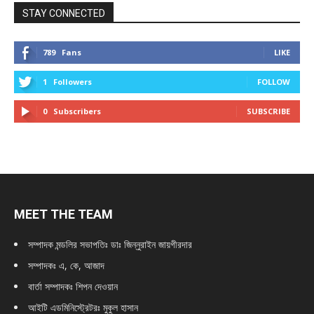
STAY CONNECTED
789
Fans
LIKE
1
Followers
FOLLOW
0
Subscribers
SUBSCRIBE
MEET THE TEAM
সম্পাদক মন্ডলির সভাপতিঃ
ডাঃ জিন্নুরাইন জায়গীরদার
সম্পাদকঃ এ, কে, আজাদ
বার্তা সম্পাদকঃ শিপন দেওয়ান
আইটি এডমিনিস্ট্রেটরঃ মুকুল হাসান