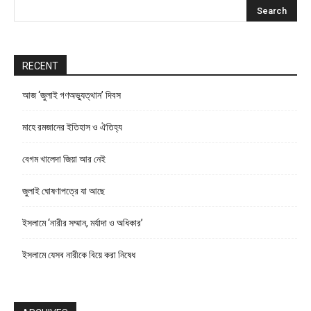
RECENT
আজ ‘জুলাই গণঅভ্যুত্থান’ দিবস
মাহে রমজানের ইতিহাস ও ঐতিহ্য
বেগম খালেদা জিয়া আর নেই
জুলাই ঘোষণাপত্রে যা আছে
ইসলামে ‘নারীর সম্মান, মর্যাদা ও অধিকার’
ইসলামে যেসব নারীকে বিয়ে করা নিষেধ