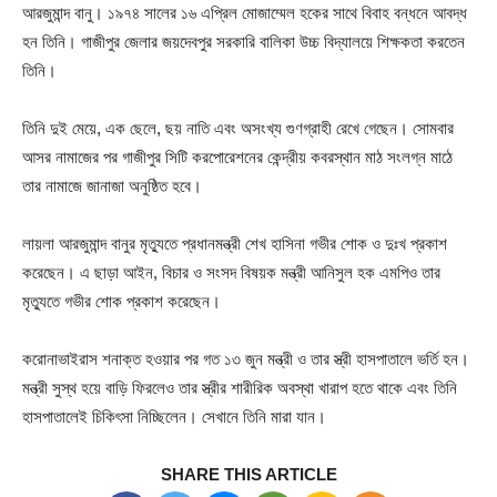
আরজুমান্দ বানু। ১৯৭৪ সালের ১৬ এপ্রিল মোজাম্মেল হকের সাথে বিবাহ বন্ধনে আবদ্ধ
হন তিনি। গাজীপুর জেলার জয়দেবপুর সরকারি বালিকা উচ্চ বিদ্যালয়ে শিক্ষকতা করতেন
তিনি।
তিনি দুই মেয়ে, এক ছেলে, ছয় নাতি এবং অসংখ্য গুণগ্রাহী রেখে গেছেন। সোমবার
আসর নামাজের পর গাজীপুর সিটি করপোরেশনের কেন্দ্রীয় কবরস্থান মাঠ সংলগ্ন মাঠে
তার নামাজে জানাজা অনুষ্ঠিত হবে।
লায়লা আরজুমান্দ বানুর মৃত্যুতে প্রধানমন্ত্রী শেখ হাসিনা গভীর শোক ও দুঃখ প্রকাশ
করেছেন। এ ছাড়া আইন, বিচার ও সংসদ বিষয়ক মন্ত্রী আনিসুল হক এমপিও তার
মৃত্যুতে গভীর শোক প্রকাশ করেছেন।
করোনাভাইরাস শনাক্ত হওয়ার পর গত ১৩ জুন মন্ত্রী ও তার স্ত্রী হাসপাতালে ভর্তি হন।
মন্ত্রী সুস্থ হয়ে বাড়ি ফিরলেও তার স্ত্রীর শারীরিক অবস্থা খারাপ হতে থাকে এবং তিনি
হাসপাতালেই চিকিৎসা নিচ্ছিলেন। সেখানে তিনি মারা যান।
SHARE THIS ARTICLE