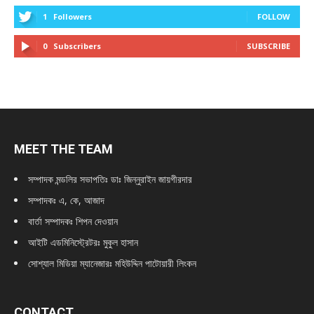
1
Followers
FOLLOW
0
Subscribers
SUBSCRIBE
MEET THE TEAM
সম্পাদক মন্ডলির সভাপতিঃ
ডাঃ জিন্নুরাইন জায়গীরদার
সম্পাদকঃ এ, কে, আজাদ
বার্তা সম্পাদকঃ শিপন দেওয়ান
আইটি এডমিনিস্ট্রেটরঃ মুকুল হাসান
সোশ্যাল মিডিয়া ম্যানেজারঃ মহিউদ্দিন পাটোয়ারী লিংকন
CONTACT