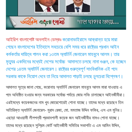
আইরিশ বাংলাপোষ্ট অনলাইন ডেস্কঃ
করোনাভাইরাসে আক্রান্ত হয়ে মারা
গেছেন বাংলাদেশের ইতিহাসে সবচেয়ে বেশি সময় ধরে রাষ্ট্রের প্রধান আইন
কর্মকর্তার দায়িত্ব পালন করা ১৩তম অ্যাটর্নি জেনারেল মাহবুবে আলম। তার
মৃত্যুর একদিনের মধ্যেই দেশের সর্বোচ্চ আদালতে চলছে নানা গুঞ্জন, কে হচ্ছেন
দেশের ১৪তম অ্যাটর্নি জেনারেল। রাষ্ট্রের গুরুত্বপূর্ণ সাংবিধানিক এই পদে
সরকার কাকে নিয়োগ দেবে তা নিয়ে আদালত পাড়াই চলছে চুলচেরা বিশ্লেষণ।
আদালত সূত্রে জানা গেছে, করোনায় অ্যাটর্নি জেনারেল মাহবুবে আলম মারা যাওয়ায় এ
পদে অধিষ্ঠিত হওয়ার জন্য সরকারের সর্বোচ্চ পর্যায়ে জোর লবিং চালাচ্ছেন আইনজীবীরা।
এরইমধ্যে কয়েকজনের নাম খুব জোরেশোরেই শোনা যাচ্ছে। তাদের মধ্যে রয়েছেন তিন
অতিরিক্ত অ্যাটর্নি জেনারেল- মুরাদ রেজা, মো. মমতাজ উদ্দিন ফকির, এস এম মুনির।
এছাড়া আওয়ামী লীগপন্থী প্রভাবশালী কয়েক জন আইনজীবীর নামও শোনা যাচ্ছে।
তাদের মধ্যে রয়েছেন সুপ্রিম কোর্ট আইনজীবী সমিতির সভাপতি এ এম আমিন উদ্দিন,