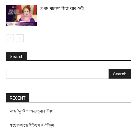
বেগম খালেদা জিয়া আর নেই
Search
RECENT
আজ ‘জুলাই গণঅভ্যুত্থান’ দিবস
মাহে রমজানের ইতিহাস ও ঐতিহ্য