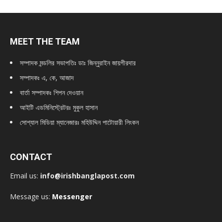
MEET THE TEAM
সম্পাদক মন্ডলির সভাপতিঃ
ডাঃ জিন্নুরাইন জায়গীরদার
সম্পাদকঃ এ, কে, আজাদ
বার্তা সম্পাদকঃ শিপন দেওয়ান
আইটি এডমিনিস্ট্রেটরঃ মুকুল হাসান
সোশ্যাল মিডিয়া ম্যানেজারঃ মহিউদ্দিন পাটোয়ারী লিংকন
CONTACT
Email us:
info@irishbanglapost.com
Message us:
Messenger