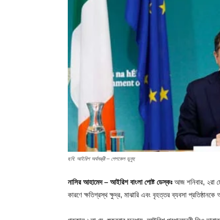
ছবি: আইরিশ অর্থমন্ত্রী – পেশকেল ডুনুহু
নাসির আহামেদ – আইরিশ বাংলা পোষ্ট ডেস্কঃ
আজ শনিবার, ২রা মে 
কারণে ক্ষতিগ্রস্থ ক্ষুদ্র, মাঝারি এবং বৃহত্তর ব্যবসা প্রতিষ্ঠান