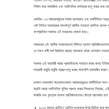
গতকাল ১লা মে, শুক্রবার সন্ধায়, আইরিশ প্রধানমন্ত্রী লিও ভারা
শিথিল করে সামাজিক এবং অর্থনৈতিক কার্যক্রম চালু করার কথা 
কোভিড -১৯ আয়ারল্যান্ডের সমাজ ব্যবস্থায় এবং অর্থনীতিতে অভূত
এটা নিশ্চিত সরকাররের তাৎপর্যপূর্ণ আর্থিক সহায়তা ব্যাতিত অনেক 
ফলশ্রুতিতে সরকার এই সহায়তার ঘোষনা করে।
সরকারের এই আর্থিক সহায়তাগুলো বিভিন্ন ব্যবসা প্রতিষ্ঠানগুলোকে
যে সকল কর্মী কর্ম বিরতিতে রয়েছে তাদেরকে কাজে যোগদানে সহয
সরকার এই মহামারী দ্বারা প্রভাবিতদের সহায়তা করার জন্য ইতিমধ
অস্থায়ী মজুরি ভর্তুকি প্রকল্প চালু করার পাশাপাশি মহামারীর কারণে 
চলমান লকাডাউন উত্তোলনকালে আয়ারল্যান্ডের অর্থনীতিকে সচল করত
বাড়তি আরো অর্থনৈতিক সুবিধা প্রধান করার সিদ্ধান্ত নিয়েছে, এই 
মাঝারি এবং বৃহত্তর ব্যবসা প্রতিষ্ঠানগুলোর ক্ষেত্রে প্রযোজ্য হব
২০১৯ সালের রেইটস্ / রেইটস্ মওকুফরে উপর ভিত্তি করে ক্ষুদ্র 