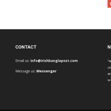
CONTACT
N
Email us:
info@irishbanglapost.com
'আ
এক
Message us:
Messenger
বাং
সম