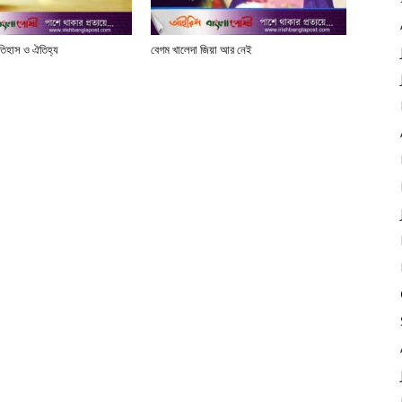
তিহাস ও ঐতিহ্য
বেগম খালেদা জিয়া আর নেই