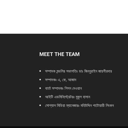
MEET THE TEAM
সম্পাদক মন্ডলির সভাপতিঃ
ডাঃ জিন্নুরাইন জায়গীরদার
সম্পাদকঃ এ, কে, আজাদ
বার্তা সম্পাদকঃ শিপন দেওয়ান
আইটি এডমিনিস্ট্রেটরঃ মুকুল হাসান
সোশ্যাল মিডিয়া ম্যানেজারঃ মহিউদ্দিন পাটোয়ারী লিংকন