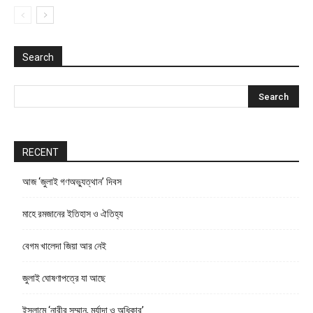
Search
RECENT
আজ ‘জুলাই গণঅভ্যুত্থান’ দিবস
মাহে রমজানের ইতিহাস ও ঐতিহ্য
বেগম খালেদা জিয়া আর নেই
জুলাই ঘোষণাপত্রে যা আছে
ইসলামে ‘নারীর সম্মান, মর্যাদা ও অধিকার’