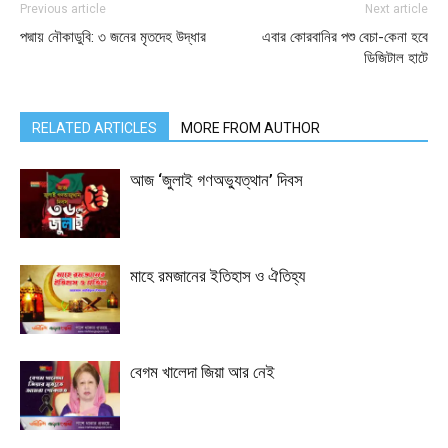
Previous article
Next article
পদ্মায় নৌকাডুবি: ৩ জনের মৃতদেহ উদ্ধার
এবার কোরবানির পশু বেচা-কেনা হবে
ডিজিটাল হাটে
RELATED ARTICLES
MORE FROM AUTHOR
আজ ‘জুলাই গণঅভ্যুত্থান’ দিবস
মাহে রমজানের ইতিহাস ও ঐতিহ্য
বেগম খালেদা জিয়া আর নেই