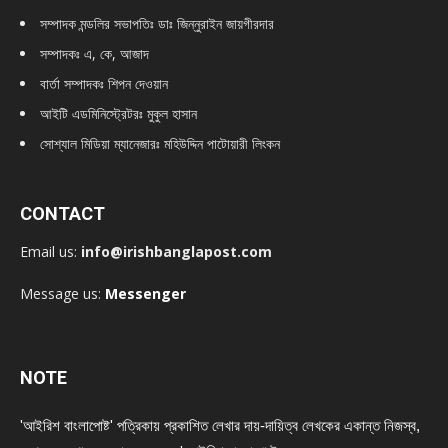
সম্পাদক মন্ডলির সভাপতিঃ
ডাঃ জিন্নুরাইন জায়গীরদার
সম্পাদকঃ এ, কে, আজাদ
বার্তা সম্পাদকঃ শিপন দেওয়ান
আইটি এডমিনিস্ট্রেটরঃ মুকুল হাসান
সোশ্যাল মিডিয়া ম্যানেজারঃ মহিউদ্দিন পাটোয়ারী লিংকন
CONTACT
Email us:
info@irishbanglapost.com
Message us:
Messenger
NOTE
'আইরিশ বাংলাপোষ্ট' পত্রিকায় প্রকাশিত লেখার দায়-দায়িত্ব লেখকের একান্ত নিজস্ব,