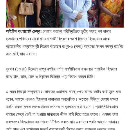
আইরিশ বাংলাপোষ্ট ডেস্কঃ
চলমান করোনা পরিস্থিতিতে তৃতীয় দফায় দশ হাজার
হতদরিদ্র পরিবারের মাঝে খাদ্যসামগ্রী বিতরণের অংশ হিসেবে হিজড়াদের মাঝে
প্রয়োজনীয় খাদ্যসামগ্রী বিতরণ করেছেন রংপুর-৩ (সদর) আসনের সংসদ সদস্য রাহগির
আল মাহি সাদ এরশাদ।
বুধবার (১৩ মে) বিকেলে রংপুর নগরীর দর্শনা পল্লীনিবাস বাসভবনে শতাধিক হিজড়ার
মাঝে চাল, ডাল, তেল ও চিড়াসহ বিভিন্ন পণ্য বিতরণ করেন তিনি।
এ সময় হিজড়া সম্প্রদায়ের লোকজন এমপিকে কাছে পেয়ে তাদের কষ্টের কথা তুলে ধরে
বলেন, সমাজে এখনও হিজড়ারা নানাভাবে অবহেলিত। অনেকে বিভিন্ন পেশায় দক্ষতা
অর্জন করতে সক্ষম হলেও তাদের তেমনভাবে মূল্যায়ন করা হয় না। প্রাতিষ্ঠানিকভাবে
কাজের ক্ষেত্র তৈরি না হওয়ায় মানবেতর জীবন পারি দিতে হচ্ছে তাদের। এসময় তারা
সবক্ষেত্রে হিজড়াদের অংশগ্রহণ নিশ্চিত করতে সাদ এরশাদের প্রতি আহ্বান জানান।
সেই সাথে এই দুর্যোগময় মুহূর্তে খাদ্যসামগ্রী বিতরণ করায় কৃতজ্ঞতা প্রকাশ করেন