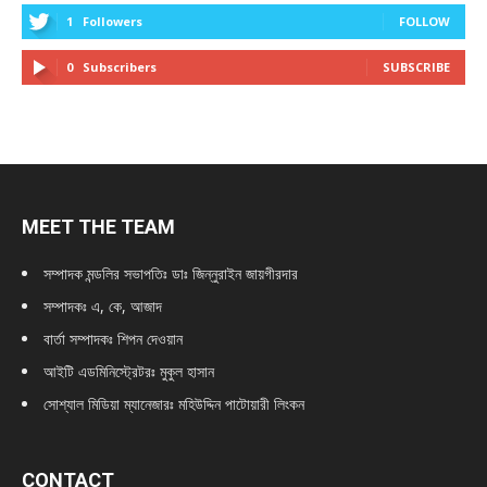
1
Followers
FOLLOW
0
Subscribers
SUBSCRIBE
MEET THE TEAM
সম্পাদক মন্ডলির সভাপতিঃ
ডাঃ জিন্নুরাইন জায়গীরদার
সম্পাদকঃ এ, কে, আজাদ
বার্তা সম্পাদকঃ শিপন দেওয়ান
আইটি এডমিনিস্ট্রেটরঃ মুকুল হাসান
সোশ্যাল মিডিয়া ম্যানেজারঃ মহিউদ্দিন পাটোয়ারী লিংকন
CONTACT