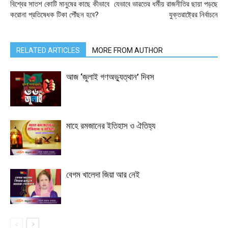
বিশ্বের সাতশ কোটি মানুষের কাছে কীভাবে
যেভাবে ভারতের ধর্মীয় রাজনীতির ছায়া পড়ছে
করোনা প্রতিষেধক টিকা পৌঁছন হবে?
যুক্তরাষ্ট্রের নির্বাচনে
RELATED ARTICLES
MORE FROM AUTHOR
আজ ‘জুলাই গণঅভ্যুত্থান’ দিবস
মাহে রমজানের ইতিহাস ও ঐতিহ্য
বেগম খালেদা জিয়া আর নেই