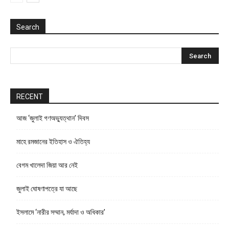
Search
RECENT
আজ ‘জুলাই গণঅভ্যুত্থান’ দিবস
মাহে রমজানের ইতিহাস ও ঐতিহ্য
বেগম খালেদা জিয়া আর নেই
জুলাই ঘোষণাপত্রে যা আছে
ইসলামে ‘নারীর সম্মান, মর্যাদা ও অধিকার’