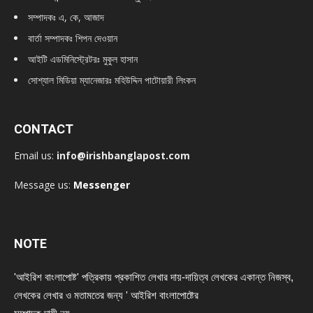
সম্পাদকঃ এ, কে, আজাদ
বার্তা সম্পাদকঃ শিপন দেওয়ান
আইটি এডমিনিস্ট্রেটরঃ মুকুল হাসান
সোশ্যাল মিডিয়া ম্যানেজারঃ মহিউদ্দিন পাটোয়ারী লিংকন
CONTACT
Email us:
info@irishbanglapost.com
Message us:
Messenger
NOTE
'আইরিশ বাংলাপোষ্ট' পত্রিকায় প্রকাশিত লেখার দায়-দায়িত্ব লেখকের একান্ত নিজস্ব,
লেখকের লেখার ও মতামতের জন্য ' আইরিশ বাংলাপোষ্টের