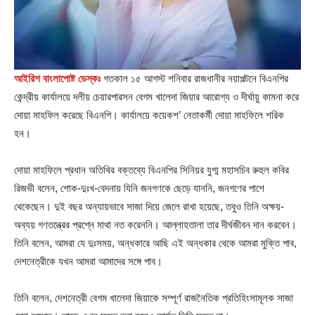
আইরিশ বাংলাপোষ্ট ডেস্কঃ
গতকাল ১৫ আগস্ট শনিবার রাজধানীর নয়াপল্টনে বিএনপির
কেন্দ্রীয় কার্যালয়ে দলীয় চেয়ারপারসন বেগম খালেদা জিয়ার আরোগ্য ও দীর্ঘায়ু কামনা করে
দোয়া মাহফিল করেছে বিএনপি। কার্যালয়ে কয়েকশ’ নেতাকর্মী দোয়া মাহফিলে শরিক
হন।
দোয়া মাহফিলে প্রধান অতিথির বক্তব্যে বিএনপির সিনিয়র যুগ্ম মহাসচিব রুহুল কবির
রিজভী বলেন, শোক-দুঃখ-বেদনায় যিনি জনগণকে ছেড়ে যাননি, জনগণের পাশে
থেকেছেন। দুই বছর অন্যায়ভাবে সাজা দিয়ে জেলে রাখা হয়েছে, তবুও তিনি অক্ষয়-
অব্যয় গণতন্ত্রের প্রশ্নে মাথা নত করেননি। আল্লাহতালা তার দীর্ঘজীবন দান করবেন।
তিনি বলেন, আমরা যে দুঃসময়, অন্ধকারে আছি এই অন্ধকার থেকে আমরা মুক্তি পাব,
দেশনেত্রীকে যখন আমরা আমাদের সঙ্গে পাব।
তিনি বলেন, দেশনেত্রী বেগম খালেদা জিয়াকে সম্পূর্ণ রাজনৈতিক প্রতিহিংসামূলক সাজা