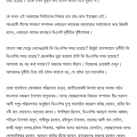
দেয়া হয়েছে। তাকে এখন মুক্ত বলা হলেও কার্যত তিনি মুক্ত না।
কে কখন এই সরকারের নির্যাতনের শিকার হবে তার কোন ইয়াত্ত্বা নেই।
আওয়ামী লীগের সাধারণ সম্পাদক ওবায়দুল কাদেরের বক্তব্যের সমালোচনা করে রিজভী
বলেন, ওবায়দুল কাদের বলেছেন বিএনপি দূর্নীতির পৃষ্টিপোষক।
তাহলে পদ্মা সেতুর কেলেঙ্কারি কি বিএনপির সময় হয়েছে? রিজেন্ট হাসপাতালে দুর্নীতি কি
বিএনপির সময় হয়েছে? জেকেজির ভুয়া করোনা টেস্ট কি বিএনপির সময় হয়েছে?
আপনারা বড় বড় কথা বলছেন? আয়নার সামনে দাঁড়ান। নিজেদের চেহারাটা দেখুন।
আপনাদের দূর্নীতি নিয়ে যদি নাটক বানানো হয়, সে নাটক হবে মহানাটক।
দোয়া মাহফিলে মোনাজাত পরিচালনা করেন, জাতীয়তাবাদী উলামা দলের সদস্য সচিব
মাওলানা নজরুল ইসলাম তালুকদার। দলের স্বেচ্ছাসেবক বিষয়ক সম্পাদক মীর সরফত
আলী সপুর পরিচালনায় অনুষ্ঠানে বিএনপির যুগ্ম মহাসচিব খায়রুল কবির খোকন, হাবিব উন
নবী খান সোহেলও বক্তব্য রাখেন। উপস্থিত ছিলেন, বিএনপির আবদুস সালাম আজাদ,
শহিদুল ইসলাম বাবুল, শামীমুর রহমান, রফিকুল ইসলাম, হায়দার আলী খান লেলিন,
কাজী আবুল বাশার,রফিক শিকদার, শ্রমিক দলের আনোয়ার হোসাইন, স্বেচ্ছাসেবক দলের
মোস্তাফিজুর রহমান, আবদুল কাদির ভূঁইয়া জুয়েল, ছাত্রদলের ফজলুর রহমান খোকন,