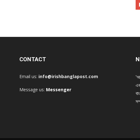
CONTACT
N
Email us:
info@irishbanglapost.com
'আ
এক
Message us:
Messenger
বাং
সম