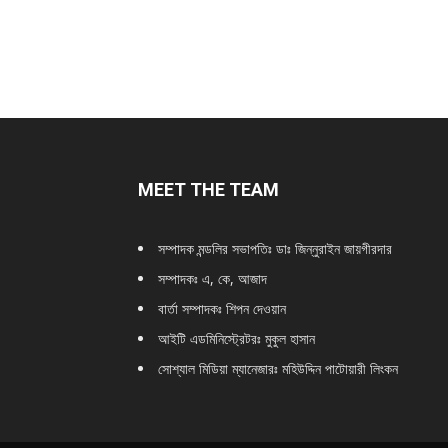
MEET THE TEAM
সম্পাদক মন্ডলির সভাপতিঃ
ডাঃ জিন্নুরাইন জায়গীরদার
সম্পাদকঃ এ, কে, আজাদ
বার্তা সম্পাদকঃ শিপন দেওয়ান
আইটি এডমিনিস্ট্রেটরঃ মুকুল হাসান
সোশ্যাল মিডিয়া ম্যানেজারঃ মহিউদ্দিন পাটোয়ারী লিংকন