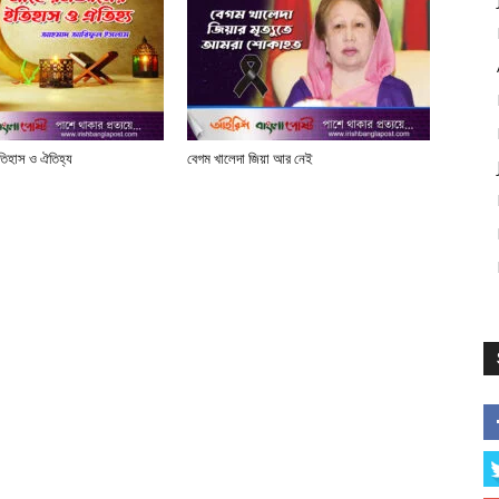
তিহাস ও ঐতিহ্য
বেগম খালেদা জিয়া আর নেই