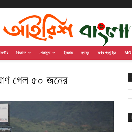
পাদকীয়
বিনোদন
খেলাধুলা
ইসলাম
স্বাস্থ্য
তথ্য প্রযুক্তি
MO
্রাণ গেল ৫০ জনের