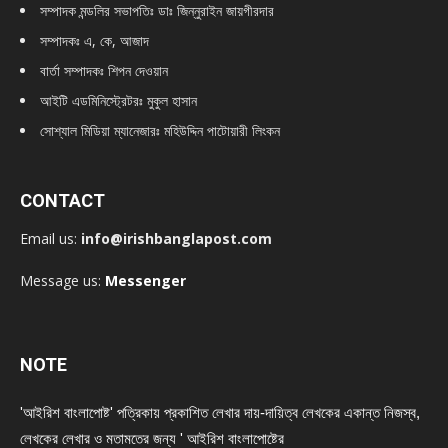
সম্পাদক মন্ডলির সভাপতিঃ
ডাঃ জিন্নুরাইন জায়গীরদার
সম্পাদকঃ এ, কে, আজাদ
বার্তা সম্পাদকঃ শিপন দেওয়ান
আইটি এডমিনিস্ট্রেটরঃ মুকুল হাসান
সোশ্যাল মিডিয়া ম্যানেজারঃ মহিউদ্দিন পাটোয়ারী লিংকন
CONTACT
Email us:
info@irishbanglapost.com
Message us:
Messenger
NOTE
'আইরিশ বাংলাপোষ্ট' পত্রিকায় প্রকাশিত লেখার দায়-দায়িত্ব লেখকের একান্ত নিজস্ব,
লেখকের লেখার ও মতামতের জন্য ' আইরিশ বাংলাপোষ্টের