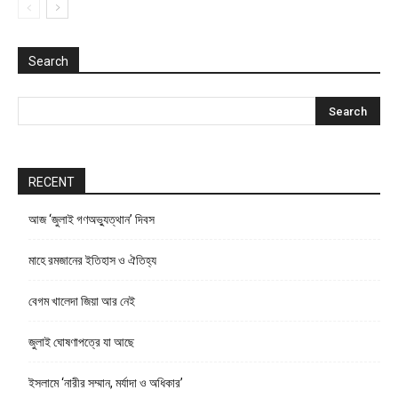
Search
RECENT
আজ ‘জুলাই গণঅভ্যুত্থান’ দিবস
মাহে রমজানের ইতিহাস ও ঐতিহ্য
বেগম খালেদা জিয়া আর নেই
জুলাই ঘোষণাপত্রে যা আছে
ইসলামে ‘নারীর সম্মান, মর্যাদা ও অধিকার’