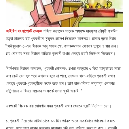
আইরিশ বাংলাপোস্ট ডেস্কঃ
মহিলা কলেজের সাবেক অধ্যক্ষ মাহফুজা চৌধুরী পারভীন
হত্যা মামলায় দুই গৃহকর্মীকে মৃত্যুদণ্ডাদেশ দিয়েছেন আদালত। ঢাকার দ্রুত বিচার
ট্রাইব্যুনাল-১-এর বিচারক আবু জাফর মো. কামরুজ্জামান রোববার দুপুরে এ রায় দেন।
রায় ঘোষণার সময় বিচারক বাড়িতে গৃহকর্মী রাখার ক্ষেত্রে ছয়টি নির্দেশনা দিয়েছেন।
নির্দেশনায় বিচারক বলেছেন, ‘গৃহকর্মী মোসাম্মৎ রেশমা আক্তার ও রিতা আক্তারের মতো
আর কেউ যেন ভুল পথে অগ্রসর হতে না পারে, সেজন্য বাসা-বাড়িতে গৃহকর্মী রাখার
ক্ষেত্রে গৃহকর্তা-গৃহকর্ত্রীকে সতর্ক হতে হবে। তাই রাজধানীসহ অন্যান্য এলাকার
বাসিন্দাদের এ বিষয়ে সচেতন ও সতর্ক হওয়া খুবই জরুরি।’
এরপরেই বিচারক রায় ঘোষণার সময় গৃহকর্মী রাখার ক্ষেত্রে ছয়টি নির্দেশনা দেন।
১. গৃহকর্মী নিয়োগের তারিখ থেকে ৯০ দিন পর্যন্ত তাকে সতর্কভাবে পর্যবেক্ষণ করতে
পারেন, যাতে তারা বাসার মূল‌্যবান মালামাল চুরি করে পালিয়ে যেতে না পারে। গৃহকর্মী