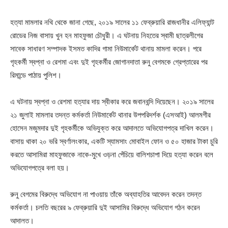
হত্যা মামলার নথি থেকে জানা গেছে, ২০১৯ সালের ১১ ফেব্রুয়ারি রাজধানীর এলিফ্যান্ট
রোডের নিজ বাসায় খুন হন মাহফুজা চৌধুরী। এ ঘটনায় নিহতের স্বামী ছাত্রলীগের
সাবেক সাধারণ সম্পাদক ইসমত কাদির গামা নিউমার্কেট থানায় মামলা করেন। পরে
গৃহকর্মী স্বপ্না ও রেশমা এবং দুই গৃহকর্মীর জোগানদাতা রুনু বেগমকে গ্রেপ্তারের পর
রিমান্ডে পাঠায় পুলিশ।
এ ঘটনায় স্বপ্না ও রেশমা হত্যার দায় স্বীকার করে জবানবন্দি দিয়েছেন। ২০১৯ সালের
২১ জুলাই মামলার তদন্ত কর্মকর্তা নিউমার্কেট থানার উপপরিদর্শক (এসআই) আলমগীর
হোসেন মজুমদার দুই গৃহকর্মীকে অভিযুক্ত করে আদালতে অভিযোগপত্র দাখিল করেন।
বাসায় থাকা ২০ ভরি স্বর্ণালংকার, একটি স্যামসাং মোবাইল ফোন ও ৫০ হাজার টাকা চুরি
করতে আসামিরা মাহফুজাকে নাকে-মুখে ওড়না পেঁচিয়ে বালিশচাপা দিয়ে হত্যা করেন বলে
অভিযোগপত্রে বলা হয়।
রুনু বেগমের বিরুদ্ধে অভিযোগ না পাওয়ায় তাঁকে অব্যাহতির আবেদন করেন তদন্ত
কর্মকর্তা। চলতি বছরের ৯ ফেব্রুয়ারি দুই আসামির বিরুদ্ধে অভিযোগ গঠন করেন
আদালত।