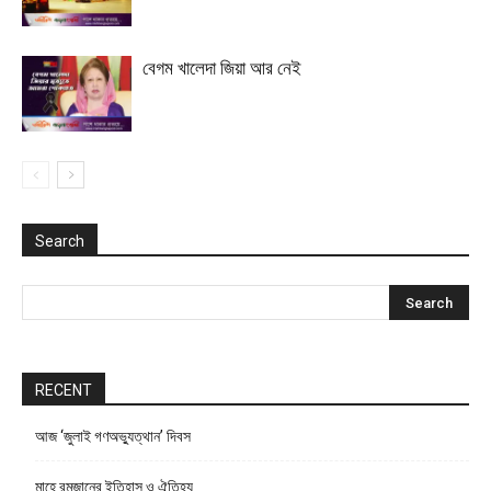
বেগম খালেদা জিয়া আর নেই
Search
RECENT
আজ ‘জুলাই গণঅভ্যুত্থান’ দিবস
মাহে রমজানের ইতিহাস ও ঐতিহ্য