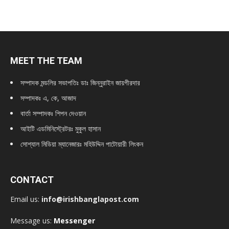
MEET THE TEAM
সম্পাদক মন্ডলির সভাপতিঃ
ডাঃ জিন্নুরাইন জায়গীরদার
সম্পাদকঃ এ, কে, আজাদ
বার্তা সম্পাদকঃ শিপন দেওয়ান
আইটি এডমিনিস্ট্রেটরঃ মুকুল হাসান
সোশ্যাল মিডিয়া ম্যানেজারঃ মহিউদ্দিন পাটোয়ারী লিংকন
CONTACT
Email us:
info@irishbanglapost.com
Message us:
Messenger