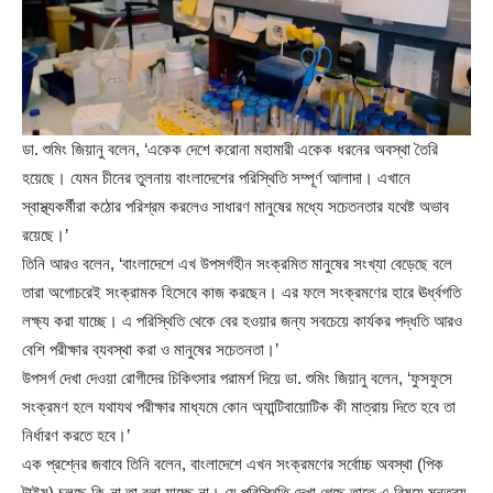
ডা. শুমিং জিয়ানু বলেন, ‘একেক দেশে করোনা মহামারী একেক ধরনের অবস্থা তৈরি
হয়েছে। যেমন চীনের তুলনায় বাংলাদেশের পরিস্থিতি সম্পূর্ণ আলাদা। এখানে
স্বাস্থ্যকর্মীরা কঠোর পরিশ্রম করলেও সাধারণ মানুষের মধ্যে সচেতনতার যথেষ্ট অভাব
রয়েছে।’
তিনি আরও বলেন, ‘বাংলাদেশে এখ উপসর্গহীন সংক্রমিত মানুষের সংখ্যা বেড়েছে বলে
তারা অগোচরেই সংক্রামক হিসেবে কাজ করছেন। এর ফলে সংক্রমণের হারে ঊর্ধ্বগতি
লক্ষ্য করা যাচ্ছে। এ পরিস্থিতি থেকে বের হওয়ার জন্য সবচেয়ে কার্যকর পদ্ধতি আরও
বেশি পরীক্ষার ব্যবস্থা করা ও মানুষের সচেতনতা।’
উপসর্গ দেখা দেওয়া রোগীদের চিকিৎসার পরামর্শ দিয়ে ডা. শুমিং জিয়ানু বলেন, ‘ফুসফুসে
সংক্রমণ হলে যথাযথ পরীক্ষার মাধ্যমে কোন অ্যান্টিবায়োটিক কী মাত্রায় দিতে হবে তা
নির্ধারণ করতে হবে।’
এক প্রশ্নের জবাবে তিনি বলেন, বাংলাদেশে এখন সংক্রমণের সর্বোচ্চ অবস্থা (পিক
টাইম) চলছে কি-না তা বলা যাচ্ছে না। যে পরিস্থিতি দেখা গেছে তাতে এ বিষয়ে মন্তব্য