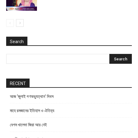
Search
RECENT
আজ ‘জুলাই গণঅভ্যুত্থান’ দিবস
মাহে রমজানের ইতিহাস ও ঐতিহ্য
বেগম খালেদা জিয়া আর নেই