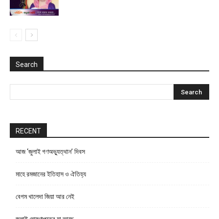
Search
RECENT
আজ ‘জুলাই গণঅভ্যুত্থান’ দিবস
মাহে রমজানের ইতিহাস ও ঐতিহ্য
বেগম খালেদা জিয়া আর নেই
জুলাই ঘোষণাপত্রে যা আছে