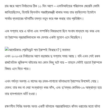
চার বছর আগে নির্বাচনের ঠিক ১১ দিন আগে – এফবিআইয়ের পরিচালক জেরেমি কোমি
জানিয়েছিলেন, হিলারি ক্লিনটন পররাষ্ট্রমন্ত্রী থাকার সময় তার ব্যক্তিগত ইমেইল
সার্ভার ব্যবহারের ঘটনাটির তদন্ত নতুন করে শুরু করছে তার প্রতিষ্ঠান।
এক সপ্তাহ ধরে এ ঘটনা এবং সম্পর্কিত বিষয়গুলো ছিল সংবাদ মাধ্যমে বড় খবর এবং
তা ট্রাম্পের প্রচারাভিযানকে দম ফেলার একটা সুযোগ এনে দিয়েছিল।
এখন ২০২০এর নির্বাচনের আগে বড়জোর দু সপ্তাহ সময় আছে। যদি এখন সেই রকম
রাজনৈতিক ভূমিকম্প ঘটানোর মত কোন কিছু ঘটে যায় – তাহলে সেটাই হয়তো ট্রাম্পকে
বিজয় এনে দিতে পারে।
এখন পর্যন্ত অবশ্য এ মাসের বড় চমক-লাগানো ঘটনাগুলো ট্রাম্পের বিপক্ষেই গেছে।
যেমন: তার কর না দেয়া সংক্রান্ত খবর ফাঁস, এবং দু’নম্বর কোভিড-১৯ আক্রান্ত হয়ে
তার হাসপাতালে ভর্তি হওয়া।
রক্ষণশীল শিবির অবশ্য অন্য একটি ঘটনাকে প্রচারাভিযানে কাঁপন ধরানোর মতো ঘটনা