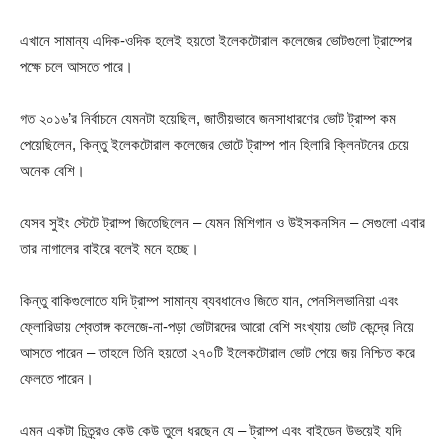
এখানে সামান্য এদিক-ওদিক হলেই হয়তো ইলেকটোরাল কলেজের ভোটগুলো ট্রাম্পের
পক্ষে চলে আসতে পারে।
গত ২০১৬’র নির্বাচনে যেমনটা হয়েছিল, জাতীয়ভাবে জনসাধারণের ভোট ট্রাম্প কম
পেয়েছিলেন, কিন্তু ইলেকটোরাল কলেজের ভোটে ট্রাম্প পান হিলারি ক্লিনটনের চেয়ে
অনেক বেশি।
যেসব সুইং স্টেটে ট্রাম্প জিতেছিলেন – যেমন মিশিগান ও উইসকনসিন – সেগুলো এবার
তার নাগালের বাইরে বলেই মনে হচ্ছে।
কিন্তু বাকিগুলোতে যদি ট্রাম্প সামান্য ব্যবধানেও জিতে যান, পেনসিলভানিয়া এবং
ফ্লোরিডায় শ্বেতাঙ্গ কলেজে-না-পড়া ভোটারদের আরো বেশি সংখ্যায় ভোট কেন্দ্রে নিয়ে
আসতে পারেন – তাহলে তিনি হয়তো ২৭০টি ইলেকটোরাল ভোট পেয়ে জয় নিশ্চিত করে
ফেলতে পারেন।
এমন একটা চিত্র্রও কেউ কেউ তুলে ধরছেন যে – ট্রাম্প এবং বাইডেন উভয়েই যদি