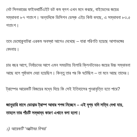
নেট সিলভারের ফাইভথার্টিএইট ডট কম ব্লগ এখন মনে করছে, বাইডেনের জয়ের
সম্ভাবনা ৮৭ শতাংশ। অন্যদিকে ডিসিশন ডেস্ক এইচ কিউ বলছে, এ সম্ভাবনা ৮৩.৫
শতাংশ।
তবে ডেমোক্র্যাটরা এরকম অবস্থা আগেও দেখেছে – যারা পরিণতি হয়েছে আশাভঙ্গের
বেদনায়।
চার বছর আগে, নির্বাচনের আগে এমন সময়টায় হিলারি ক্লিনটনেরও জয়ের উচ্চ সম্ভাবনা
আছে বলে পূর্বাভাস দেয়া হয়েছিল। কিন্তু তার পর কি ঘটেছিল – তা মনে আছে তাদের।
ট্রাম্পের আরেকটি বিজয়ের মধ্যে দিয়ে কি সেই ইতিহাসের পুনরাবৃত্তি হতে পারে?
জানুয়ারি মাসে ডোনাল্ড ট্রাম্প আবার শপথ নিচ্ছেন – এই দৃশ্য যদি সত্যি দেখা যায়,
তাহলে তার পাঁচটি সম্ভাব্য কারণ এখানে বলা হলো।
১) আরেকটি ‘অক্টোবর বিস্ময়’