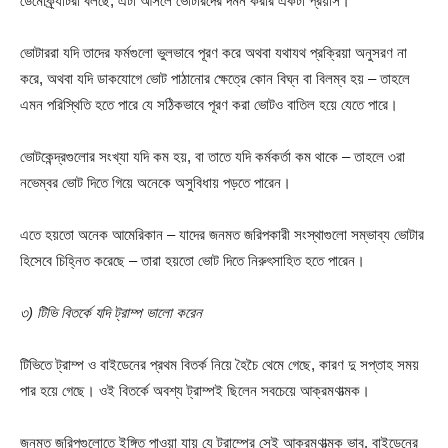
ডেমোক্র্যাটরা বলছে, এটা আসলে ভোটারদের দমন করার একটা প্রয়াস।
ভোটাররা যদি তাদের ফর্মগুলো ভুলভাবে পূরণ করে অথবা যথাযথ প্রক্রিয়া অনুসরণ না
করে, অথবা যদি ডাকযোগে ভোট পাঠানোর ক্ষেত্রে কোন বিঘ্ন বা বিলম্ব হয় – তাহলে
এমন পরিস্থিতি হতে পারে যে সঠিকভাবে পূরণ করা ভোটও বাতিল হয়ে যেতে পারে।
ভোটকেন্দ্রগুলোর সংখ্যা যদি কম হয়, বা তাতে যদি কর্মকর্তা কম থাকে – তাহলে ৩রা
নভেম্বর ভোট দিতে গিয়ে অনেকে অসুবিধায় পড়তে পারেন।
এতে হয়তো অনেক আমেরিকান – যাদের জনমত জরিপকারী সংস্থাগুলো সম্ভাব্য ভোটার
হিসেবে চিহ্নিত করেছে – তারা হয়তো ভোট দিতে নিরুৎসাহিত হতে পারেন।
৩) টিভি বিতর্কে যদি ট্রাম্প ভালো করেন
টিভিতে ট্রাম্প ও বাইডেনের প্রথম বিতর্ক নিয়ে হৈচৈ থেমে গেছে, কারণ দু সপ্তাহ সময়
পার হয়ে গেছে। ওই বিতর্কে অবশ্য ট্রাম্পই ছিলেন সবচেয়ে আক্রমণাত্মক।
জনমত জরিপগুলোতে ইঙ্গিত পাওয়া যায় যে ট্রাম্পের সেই আক্রমণাত্মক ভাব, বাইডেনের