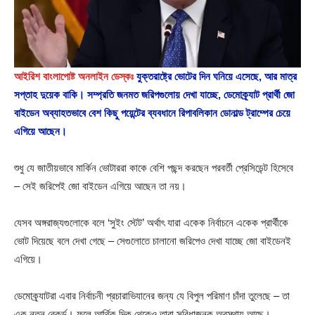
আইরিশ বাংলাপোষ্ট অনলাইন ডেস্কঃ
যুক্তরাষ্ট্রে ভোটের দিন ঘনিয়ে এসেছে, আর মাত্র
সপ্তাহ দুয়েক বাকি। সম্প্রতি জনমত জরিপগুলোয় দেখা যাচ্ছে, ডেমোক্র্যাট প্রার্থী জো
বাইডেন অব্যাহতভাবে বেশ কিছু পয়েন্টের ব্যবধানে রিপাবলিকান ডোনাল্ড ট্রাম্পের চেয়ে
এগিয়ে আছেন।
শুধু যে জাতীয়ভাবে মার্কিন ভোটাররা কাকে বেশি পছন্দ করছেন পরবর্তী প্রেসিডেন্ট হিসেবে
– সেই জরিপেই জো বাইডেন এগিয়ে আছেন তা নয়।
যেসব অঙ্গরাজ্যগুলোকে বলে ‘সুইং স্টেট’ অর্থাৎ যারা একেক নির্বাচনে একেক প্রার্থীকে
ভোট দিয়েছে বলে দেখা গেছে – সেগুলোতে চালানো জরিপেও দেখা যাচ্ছে জো বাইডেনই
এগিয়ে।
ডেমোক্র্যাটরা এবার নির্বাচনী প্রচারাভিযানের জন্য যে বিপুল পরিমাণ চাঁদা তুলেছে – তা
এক নতুন রেকর্ড। ফলে আর্থিক দিক থেকেও তারা সুবিধাজনক অবস্থায় আছে।