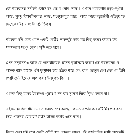
জো বাইডেনের নির্বাচনী জোটে বহু ধরণের লোক আছে। এখানে শহরতলীর মধ্যপন্থীরা
আছে, ক্ষুব্ধ রিপাবলিকানরা আছে, সংখ্যালঘুরা আছে, আরো আছে শ্রমজীবী ঐতিহ্যগত
ডেমোক্র্যাটরা এবং উদারনৈতিকরা।
বাইডেন যদি এদের কোন একটি গোষ্ঠীর অসন্তুষ্ট হবার মত কিছু করেন তাহলে তার
সমর্থকদের মধ্যে ক্রোধ সৃষ্টি হতে পারে।
এমন সম্ভাবনাও আছে যে প্রচারাভিযান-জনিত ক্লান্তির কারণে জো বাইডেনের যে
অনেক বয়স হয়েছে এটা দৃশ্যমান হয়ে উঠতে পারে এবং তখন উদ্বেগ দেখা দেবে যে তিনি
প্রেসিডেন্ট হিসেবে কাজ করার উপযুক্ত কিনা।
এরকম কিছু হলেই ট্রাম্পের প্রচারণা দল তার সুযোগ নিতে দ্বিধা করবে না।
বাইডেনের প্রচারাভিযান দল হয়তো মনে করছে, কোনমতে আর কয়েকটি দিন পার করে
দিতে পারলেই হোয়াইট হাউস তাদের কব্জায় এসে যাবে।
কিন্তু এখন যদি তারা একটা হোঁচট খায়, তাহলে হয়তো এই রাজনৈতিক দলটি আরেকটি