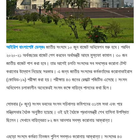
আইরিশ বাংলাপোষ্ট ডেস্কঃ
জাতীয় সংসদে ১০ জুন বাজেট অধিবেশন শুরু হবে। পরদিন
২০২০-২১ অর্থবছরের বাজেট পেশ করবেন অর্থমন্ত্রী আহম মুস্তফা কামাল। ৩০ জন
জাতীয় বাজেট পাশ করা হবে। তার আগেই চলতি সংসদের সব সদস্যের করোনা টেস্ট
করানোর উদ্যোগ নিয়েছে সরকার। এ জন্য জাতীয় সংসদের কর্মকর্তাদের করোনাভাইরাস
(কোভিড-১৯) পরীক্ষা করা হয়। পরীক্ষায় ৪৩ জনের রেজাল্ট পজিটিভ এসেছে। সংসদ
অধিবেশন চলাকালীন অনেকেরই সংসদ কক্ষে দায়িত্ব পালনের কথা ছিল।
সোমবার (৮ জুন) সংসদ ভবনের সংসদ সচিবালয় কমিশনের ৩১তম সভা এবং পরে
মন্ত্রিসভার বৈঠক অনুষ্ঠিত হয়েছে। ওই দুই বৈঠকে প্রধানমন্ত্রী শেখ হাসিনা উপস্থিত
ছিলেন। সেখানে দায়িত্বরত ৮২ জন আনসার সদস্য করোনায় আক্রান্ত।
এছাড়া সংসদে কর্মরত তিনজন পুলিশ সদস্যও করোনায় আক্রান্ত। সংসদের ৪৩