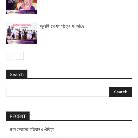
জুলাই ঘোষণাপত্রে যা আছে
Search
RECENT
মাহে রমজানের ইতিহাস ও ঐতিহ্য