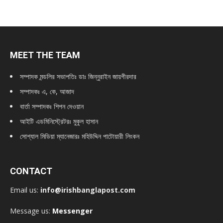
MEET THE TEAM
সম্পাদক মন্ডলির সভাপতিঃ
ডাঃ জিন্নুরাইন জায়গীরদার
সম্পাদকঃ এ, কে, আজাদ
বার্তা সম্পাদকঃ শিপন দেওয়ান
আইটি এডমিনিস্ট্রেটরঃ মুকুল হাসান
সোশ্যাল মিডিয়া ম্যানেজারঃ মহিউদ্দিন পাটোয়ারী লিংকন
CONTACT
Email us:
info@irishbanglapost.com
Message us:
Messenger