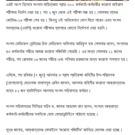
এরই অংশ হিসেবে সংসদে দায়িত্বরত প্রায় ৩০০ কর্মকর্তা-কর্মচারীর করোনা ভাইরাস
পরীক্ষার নির্দেশ দেয়া হয়। গত ২ জুন থেকে এই পরীক্ষা শুরু হয়। সোমবার তাদের
কোভিড-১৯ পরীক্ষা শেষ হয়। কিন্তু ওই অধিবেশনে যোগ দিতে পারেন এমন সংসদ
সদস্যদের (এমপি) করোনা পরীক্ষার ব্যাপারে কোনো নির্দেশনা দেয়া হয়নি।
সংসদ মেডিকেল সেন্টারের চিফ মেডিকেল অফিসার আরিফুল হক সোমবার বলেন, সংসদের
৪৩ কর্মকর্তার শরীরে আমরা করোনা পজিভিট পেয়েছি। এর মধ্যে সোমবার ১১ জনের
শরীরে, গত রোববার ১৬ জনের শরীরে এবং শনিবার চারজনের মধ্যে করোনা শনাক্ত হয়।
এদিকে, গত রবিবার (৭ জুন) আনসার ও গ্রাম প্রতিরক্ষা বাহিনীর উপ-পরিচালক
(যোগাযোগ) মেহেনাজ তাবাসসুম রেবিন জানান, আনসার বাহিনীর করোনা আক্রান্তদের
মধ্যে ৮২ জন ব্যাটালিয়ন আনসার সংসদ সচিবালয়ে কর্মরত।
সংসদ সচিবালয়ের সিনিয়র সচিব ড. জাফর আহমেদ খান বলেন, সংসদে আক্রান্ত
কর্মকর্তা-কর্মচারীদের সবাইকে হোম কোয়ারেন্টাইনে পাঠানো হয়েছে।
সূত্র জানায়, আক্রান্তদের মোবাইলে ‘করোনা পজিটিভ’ জানিয়ে মেসেজ দেয়া হচ্ছে।