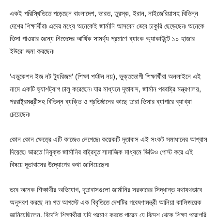
একই পরিস্থিতিতে পড়েছেন বাংলাদেশ, ভারত, তুরস্ক, ইরান, নাইজেরিয়াসহ বিভিন্ন
দেশের শিক্ষার্থীরা৷ এদের মধ্যে অনেকেই জার্মানি আসবেন ভেবে চাকুরি ছেড়েছেন৷ অনেকে
ভিসা পাওয়ার জন্যে নিজেদের আর্থিক সামর্থ্য প্রমাণে ব্যাংক অ্যাকাউন্টে ১০ হাজার
ইউরো জমা করছেন৷
‘এডুকেশন ইজ নট ট্যুরিজম’ (শিক্ষা পর্যটন নয়), ভুক্তভোগী শিক্ষার্থীরা অনলাইনে এই
নামে একটি হ্যাশট্যাগ চালু করেছেন৷ যার মাধ্যমে দূতাবাস, জার্মান পররাষ্ট্র মন্ত্রণালয়,
পররাষ্ট্রমন্ত্রীসহ বিভিন্ন ব্যক্তি ও প্রতিষ্ঠানের কাছে তারা ভিসার ব্যাপারে ব্যাখ্যা
চেয়েছেন৷
কোন কোন ক্ষেত্রে এটি কাজেও লেগেছে৷ কয়েকটি দূতাবাস এই সংকট সমাধানের আশ্বাস
দিয়েছে৷ ভারতে নিযুক্ত জার্মানির রাষ্ট্রদূত সামাজিক মাধ্যমে ভিডিও পোস্ট করে এই
বিষয়ে দূতাবাসের উদ্যোগের কথা জানিয়েছেন৷
তবে অনেক শিক্ষার্থীর অভিযোগ, দূতাবাসগুলো জার্মানির সরকারের সিদ্ধান্ত যথাযথভাবে
অনুসরণ করছে না৷ গত আগস্টে এক বিবৃতিতে দেশটির গবেষণামন্ত্রী আনিয়া কালিজয়েক
জানিয়েছিলেন, বিদেশি শিক্ষার্থীরা যদি প্রমাণ করতে পারেন যে বিদেশ থেকে শিক্ষা পুরোপুরি