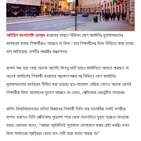
আইরিশ বাংলাপোষ্ট ডেস্কঃ
করোনার কারণে বিভিন্ন দেশে জার্মানির দূতাবাসগুলোর
কার্যক্রম কমায় শিক্ষার্থীরাও পাচ্ছেন না ভিসা ৷ তবে শিক্ষার্থীদের ভিসা নিশ্চিতে কাজ চলছে
বলে জানিয়েছে দেশটির পররাষ্ট্র মন্ত্রণালয়৷
ক্লাস শুরু হয়ে গেছে অনেক আগেই৷ কিন্তু ভর্তি হয়েও জার্মানিতে আসতে পারছেন না
অনেক মাস্টার্সের শিক্ষার্থী৷ করোনার প্রকোপ শুরুর পর বিভিন্ন দেশে জার্মানির
দূতাবাসগুলোর কার্যক্রম সীমিত করা হয়েছে৷ ছয়-সাতমাস পেরিয়ে গেলেও অনেক দেশেই
শিক্ষার্থীরা ভিসা আবেদনের সুযোগ পাচ্ছেন না৷ যেমন, মেক্সিকোর ভেলেন্টিনা সানচেজ৷
বার্লিন বিশ্ববিদ্যালয়ের ফলিত বিজ্ঞানের শিক্ষার্থী তিনি৷ তার সহপাঠিরা সবাই সশরীরে
ক্লাস করলেও তিনি মেক্সিকোর পুয়েবলা শহর থেকে অনলাইনে যুক্ত হচ্ছেন৷ সানচেজ
ডয়চে ভেলেকে বলেন, ‘‘আমরা প্রতিদিনই দূতাবাসে যোগাযোগ করার চেষ্টা করছি৷ কখন
ভিসা সাক্ষাতের প্রক্রিয়া খোলা হবে সেটি তারা বলতে পারছে না৷’’