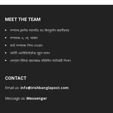
MEET THE TEAM
সম্পাদক মন্ডলির সভাপতিঃ
ডাঃ জিন্নুরাইন জায়গীরদার
সম্পাদকঃ এ, কে, আজাদ
বার্তা সম্পাদকঃ শিপন দেওয়ান
আইটি এডমিনিস্ট্রেটরঃ মুকুল হাসান
সোশ্যাল মিডিয়া ম্যানেজারঃ মহিউদ্দিন পাটোয়ারী লিংকন
CONTACT
Email us:
info@irishbanglapost.com
Message us:
Messenger