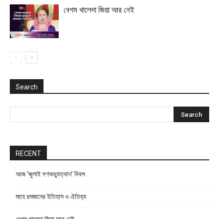
বেগম খালেদা জিয়া আর নেই
Search
RECENT
আজ ‘জুলাই গণঅভ্যুত্থান’ দিবস
মাহে রমজানের ইতিহাস ও ঐতিহ্য
বেগম খালেদা জিয়া আর নেই