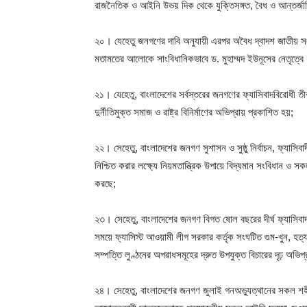
রাজনৈতিক ও আইনি উভয় দিক থেকে যুক্তিসঙ্গত, বৈধ ও আন্তর্জাত
২০। যেহেতু জনগণের দাবি অনুযায়ী এরপর অবৈধ দ্বাদশ জাতীয় সংস
মতামতের আলোকে সাংবিধানিকভাবে ড. মুহাম্মদ ইউনূসের নেতৃত্বে
২১। যেহেতু, বাংলাদেশের সর্বস্তরের জনগণের ফ্যাসিবাদবিরোধী তীব্
দুর্নীতিমুক্ত সমাজ ও রাষ্ট্র বিনির্মাণের অভিপ্রায় প্রকাশিত হয়;
২২। সেহেতু, বাংলাদেশের জনগণ সুশাসন ও সুষ্ঠু নির্বাচন, ফ্যাসি
নিশ্চিত করার লক্ষ্যে নিয়মতান্ত্রিক উপায়ে বিদ্যমান সংবিধান ও সকল
করছে;
২৩। সেহেতু, বাংলাদেশের জনগণ বিগত ষোল বছরের দীর্ঘ ফ্যাসিব
সময়ে ফ্যাসিস্ট আওয়ামী লীগ সরকার কর্তৃক সংঘটিত গুম-খুন, হত্য
সম্পত্তি লুণ্ঠনের অপরাধসমূহের দ্রুত উপযুক্ত বিচারের দৃঢ় অভিপ্
২৪। সেহেতু, বাংলাদেশের জনগণ জুলাই গনঅভ্যুত্থানের সকল শহী