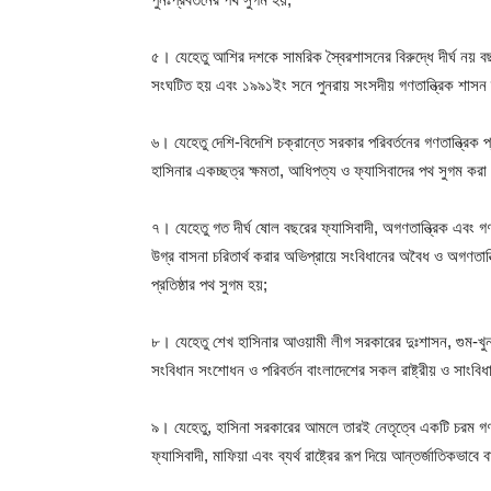
৫। যেহেতু আশির দশকে সামরিক স্বৈরশাসনের বিরুদ্ধে দীর্ঘ নয় 
সংঘটিত হয় এবং ১৯৯১ইং সনে পুনরায় সংসদীয় গণতান্ত্রিক শাসন ব
৬। যেহেতু দেশি-বিদেশি চক্রান্তে সরকার পরিবর্তনের গণতান্ত্রিক প্
হাসিনার একচ্ছত্র ক্ষমতা, আধিপত্য ও ফ্যাসিবাদের পথ সুগম করা 
৭। যেহেতু গত দীর্ঘ ষোল বছরের ফ্যাসিবাদী, অগণতান্ত্রিক এবং গণবি
উগ্র বাসনা চরিতার্থ করার অভিপ্রায়ে সংবিধানের অবৈধ ও অগণতান
প্রতিষ্ঠার পথ সুগম হয়;
৮। যেহেতু শেখ হাসিনার আওয়ামী লীগ সরকারের দুঃশাসন, গুম-খুন,
সংবিধান সংশোধন ও পরিবর্তন বাংলাদেশের সকল রাষ্ট্রীয় ও সাংবিধা
৯। যেহেতু, হাসিনা সরকারের আমলে তারই নেতৃত্বে একটি চরম গণ
ফ্যাসিবাদী, মাফিয়া এবং ব্যর্থ রাষ্ট্রের রূপ দিয়ে আন্তর্জাতিকভাবে ব