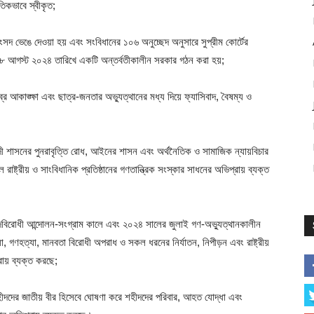
িকভাবে স্বীকৃত;
দ ভেঙে দেওয়া হয় এবং সংবিধানের ১০৬ অনুচ্ছেদ অনুসারে সুপ্রীম কোর্টের
 ৮ আগস্ট ২০২৪ তারিখে একটি অন্তর্বতীকালীন সরকার গঠন করা হয়;
র আকাঙ্ক্ষা এবং ছাত্র-জনতার অভ্যুত্থানের মধ্য দিয়ে ফ্যাসিবাদ, বৈষম্য ও
বাদী শাসনের পুনরাবৃত্তি রোধ, আইনের শাসন এবং অর্থনৈতিক ও সামাজিক ন্যায়বিচার
 রাষ্ট্রীয় ও সাংবিধানিক প্রতিষ্ঠানের গণতান্ত্রিক সংস্কার সাধনের অভিপ্রায় ব্যক্ত
াদবিরোধী আন্দোলন-সংগ্রাম কালে এবং ২০২৪ সালের জুলাই গণ-অভ্যুত্থানকালীন
া, গণহত্যা, মানবতা বিরোধী অপরাধ ও সকল ধরনের নির্যাতন, নিপীড়ন এবং রাষ্ট্রীয়
রায় ব্যক্ত করছে;
দদের জাতীয় বীর হিসেবে ঘোষণা করে শহীদদের পরিবার, আহত যোদ্ধা এবং