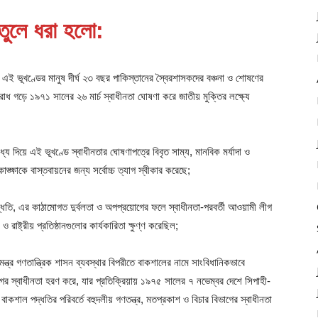
 তুলে ধরা হলো:
় এই ভূখণ্ডের মানুষ দীর্ঘ ২৩ বছর পাকিস্তানের স্বৈরশাসকদের বঞ্চনা ও শোষণের
তিরোধ গড়ে ১৯৭১ সালের ২৬ মার্চ স্বাধীনতা ঘোষণা করে জাতীয় মুক্তির লক্ষ্যে
য দিয়ে এই ভূখণ্ডে স্বাধীনতার ঘোষণাপত্রে বিবৃত সাম্য, মানবিক মর্যাদা ও
কাঙ্ক্ষাকে বাস্তবায়নের জন্য সর্বোচ্চ ত্যাগ স্বীকার করেছে;
ধতি, এর কাঠামোগত দুর্বলতা ও অপপ্রয়োগের ফলে স্বাধীনতা-পরবর্তী আওয়ামী লীগ
 রাষ্ট্রীয় প্রতিষ্ঠানগুলোর কার্যকারিতা ক্ষুণ্ণ করেছিল;
ন্ত্র গণতান্ত্রিক শাসন ব্যবস্থার বিপরীতে বাকশালের নামে সাংবিধানিকভাবে
র স্বাধীনতা হরণ করে, যার প্রতিক্রিয়ায় ১৯৭৫ সালের ৭ নভেম্বর দেশে সিপাহী-
াকশাল পদ্ধতির পরিবর্তে বহুদলীয় গণতন্ত্র, মতপ্রকাশ ও বিচার বিভাগের স্বাধীনতা