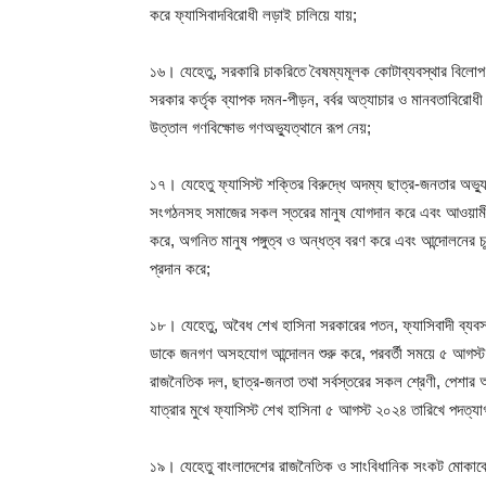
করে ফ্যাসিবাদবিরোধী লড়াই চালিয়ে যায়;
১৬। যেহেতু, সরকারি চাকরিতে বৈষম্যমূলক কোটাব্যবস্থার বিলোপ ও
সরকার কর্তৃক ব্যাপক দমন-পীড়ন, বর্বর অত্যাচার ও মানবতাবিরোধী
উত্তাল গণবিক্ষোভ গণঅভ্যুত্থানে রূপ নেয়;
১৭। যেহেতু ফ্যাসিস্ট শক্তির বিরুদ্ধে অদম্য ছাত্র-জনতার অভ্যু
সংগঠনসহ সমাজের সকল স্তরের মানুষ যোগদান করে এবং আওয়ামী ফ্যা
করে, অগনিত মানুষ পঙ্গুত্ব ও অন্ধত্ব বরণ করে এবং আন্দোলনের চূড
প্রদান করে;
১৮। যেহেতু, অবৈধ শেখ হাসিনা সরকারের পতন, ফ্যাসিবাদী ব্যবস্থ
ডাকে জনগণ অসহযোগ আন্দোলন শুরু করে, পরবর্তী সময়ে ৫ আগস্ট 
রাজনৈতিক দল, ছাত্র-জনতা তথা সর্বস্তরের সকল শ্রেণী, পেশার আ
যাত্রার মুখে ফ্যাসিস্ট শেখ হাসিনা ৫ আগস্ট ২০২৪ তারিখে পদত্যাগ
১৯। যেহেতু বাংলাদেশের রাজনৈতিক ও সাংবিধানিক সংকট মোকাবেলায়