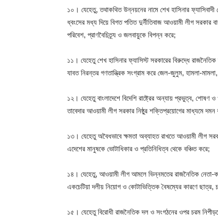
১০। যেহেতু, তথাকথিত উন্নয়নের নামে শেখ হাসিনার ফ্যাসিবাদী নেতৃ
ধ্বংসের মধ্য দিয়ে বিগত পতিত দুর্নীতিবাজ আওয়ামী লীগ সরকার
পরিবেশ, প্রাণবৈচিত্র্য ও জলবায়ুকে বিপন্ন করে;
১১। যেহেতু শেখ হাসিনার ফ্যাসিস্ট সরকারের বিরুদ্ধে রাজনৈতি
যাবত নিরন্তর গণতান্ত্রিক সংগ্রাম করে জেল-জুলুম, হামলা-মামলা, গ
১২। যেহেতু বাংলাদেশে বিদেশি রাষ্ট্রের অন্যায় প্রভুত্ব, শোষণ 
তাবেদার আওয়ামী লীগ সরকার নিষ্ঠুর শক্তিপ্রয়োগের মাধ্যমে দমন
১৩। যেহেতু অবৈধভাবে ক্ষমতা অব্যাহত রাখতে আওয়ামী লীগ সরকা
এদেশের মানুষকে ভোটাধিকার ও প্রতিনিধিত্ব থেকে বঞ্চিত করে;
১৪। যেহেতু, আওয়ামী লীগ আমলে ভিন্নমতের রাজনৈতিক নেতা-কর্মী, শ
একচেটিয়া দলীয় নিয়োগ ও কোটাভিত্তিক বৈষম্যের কারণে ছাত্র, চা
১৫। যেহেতু বিরোধী রাজনৈতিক দল ও সংগঠনের ওপর চরম নিপীড়নের