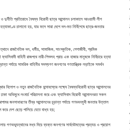
 দুর্নীতি প্রতিরোধে বৈষম্য বিরোধী ছাত্র আন্দোলন চলাকালে আওয়ামী লীগ
 হত্যাকাণ্ড চালানো হয়, যার ফলে সারা দেশে দল-মত নির্বিশেষে ছাত্র-জনতার
ত্থানে রাজনৈতিক দল, ধর্মীয়, সামাজিক, সাংস্কৃতিক, পেশাজীবী, শ্রমিক
সিবাদী বাহিনী রাজপথে নারী-শিশুসহ প্রায় এক হাজার মানুষকে নির্বিচারে হত্যা
়ান্ত পর্যায়ে সামরিক বাহিনীর সদস্যগণ জনগণের গণতান্ত্রিক লড়াইকে সমর্থন
ার বিলোপ ও নতুন রাজনৈতিক বন্দোবস্তের লক্ষ্যে বৈষম্যবিরোধী ছাত্র আন্দোলনের
ঢাকা অভিমুখে লংমার্চ পরিচালনা করে এবং ফ্যাসিবাদ বিরোধী আন্দোলনরত সকল
পামর জনসাধারণের তীব্র আন্দোলনের চূড়ান্ত পর্যায়ে গণভবনমুখী জনতার উত্তাল
 করে দেশ ছেড়ে পালিয়ে যেতে বাধ্য হয়;
 গণঅভ্যূত্থানের মধ্য দিয়ে ব্যক্ত জনগণের সার্বভৌমত্বের প্রত্যয় ও প্রয়োগ