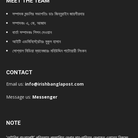
MEET THE TEAM
সম্পাদক মন্ডলির সভাপতিঃ
ডাঃ জিন্নুরাইন জায়গীরদার
সম্পাদকঃ এ, কে, আজাদ
বার্তা সম্পাদকঃ শিপন দেওয়ান
আইটি এডমিনিস্ট্রেটরঃ মুকুল হাসান
সোশ্যাল মিডিয়া ম্যানেজারঃ মহিউদ্দিন পাটোয়ারী লিংকন
CONTACT
Email us:
info@irishbanglapost.com
Message us:
Messenger
NOTE
'আইরিশ বাংলাপোষ্ট' পত্রিকায় প্রকাশিত লেখার দায়-দায়িত্ব লেখকের একান্ত নিজস্ব,