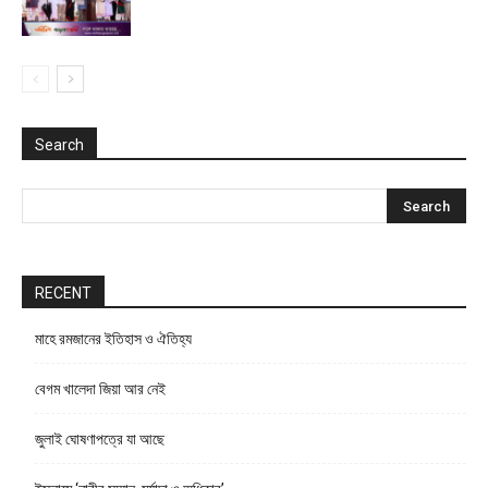
Search
RECENT
মাহে রমজানের ইতিহাস ও ঐতিহ্য
বেগম খালেদা জিয়া আর নেই
জুলাই ঘোষণাপত্রে যা আছে