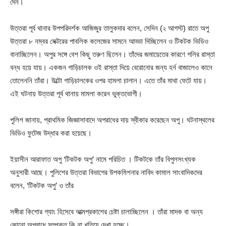
দেন।
উত্তরা পূর্ব থানার উপপরিদর্শক আজিজুর তালুকদার বলেন, সেদিন (২ আগস্ট) রাতে অপু
উত্তরা ৮ নম্বর সেক্টরের পাবলিক কলেজের সামনে আড্ডা দিচ্ছিলেন ও টিকটক ভিডিও
বানাচ্ছিলেন। অপুর সঙ্গে বেশ কিছু তরুণ ছিলেন। তাঁদের জমায়েতের কারণে গলির রাস্তা
বন্ধ হয়ে যায়। একজন গাড়িচালক ওই রাস্তা দিয়ে বেরোনোর জন্য হর্ন বাজালেও কানে
তোলেননি তাঁরা। উল্টো গাড়িচালকের ওপর হামলা চালান। এতে তাঁর মাথা ফেটে যায়।
এই ঘটনায় উত্তরা পূর্ব থানায় মামলা করেন ভুক্তভোগী।
পুলিশ জানায়, প্রাথমিক জিজ্ঞাসাবাদে অপরাধের দায় স্বীকার করেছেন অপু। ঘটনাস্থলের
ভিডিও ফুটেজ উদ্ধার করা হয়েছে।
ইয়াসীন আরাফাত অপু ‘টিকটক অপু’ নামে পরিচিত । টিকটকে তাঁর বিপুলসংখ্যক
অনুসারী আছে। পুলিশের উত্তরা বিভাগের উপকমিশনার নাবিদ কামাল সাংবাদিকদের
বলেন, ‘টিকটক অপু’ ও তাঁর
সঙ্গীরা কিশোর গ্যাং হিসেবে আত্মপ্রকাশের চেষ্টা চালাচ্ছিলেন । তাঁরা মাদক বা অন্য
কোনো অপরাধে সম্পৃক্ত কি না খতিয়ে দেখা হচ্ছে।