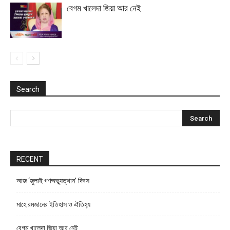
বেগম খালেদা জিয়া আর নেই
Search
RECENT
আজ ‘জুলাই গণঅভ্যুত্থান’ দিবস
মাহে রমজানের ইতিহাস ও ঐতিহ্য
বেগম খালেদা জিয়া আর নেই