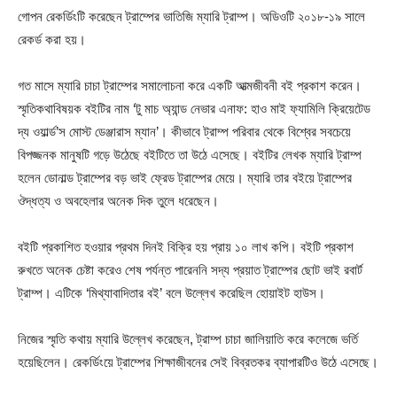
গোপন রেকর্ডিংটি করেছেন ট্রাম্পের ভাতিজি ম্যারি ট্রাম্প। অডিওটি ২০১৮-১৯ সালে
রেকর্ড করা হয়।
গত মাসে ম্যারি চাচা ট্রাম্পের সমালোচনা করে একটি আত্মজীবনী বই প্রকাশ করেন।
স্মৃতিকথাবিষয়ক বইটির নাম ‘টু মাচ অ্যান্ড নেভার এনাফ: হাও মাই ফ্যামিলি ক্রিয়েটেড
দ্য ওয়ার্ল্ড’স মোস্ট ডেঞ্জারাস ম্যান’। কীভাবে ট্রাম্প পরিবার থেকে বিশ্বের সবচেয়ে
বিপজ্জনক মানুষটি গড়ে উঠেছে বইটিতে তা উঠে এসেছে। বইটির লেখক ম্যারি ট্রাম্প
হলেন ডোনাল্ড ট্রাম্পের বড় ভাই ফ্রেড ট্রাম্পের মেয়ে। ম্যারি তার বইয়ে ট্রাম্পের
ঔদ্ধত্য ও অবহেলার অনেক দিক তুলে ধরেছেন।
বইটি প্রকাশিত হওয়ার প্রথম দিনই বিক্রি হয় প্রায় ১০ লাখ কপি। বইটি প্রকাশ
রুখতে অনেক চেষ্টা করেও শেষ পর্যন্ত পারেননি সদ্য প্রয়াত ট্রাম্পের ছোট ভাই রবার্ট
ট্রাম্প। এটিকে ‘মিথ্যাবাদিতার বই’ বলে উল্লেখ করেছিল হোয়াইট হাউস।
নিজের স্মৃতি কথায় ম্যারি উল্লেখ করেছেন, ট্রাম্প চাচা জালিয়াতি করে কলেজে ভর্তি
হয়েছিলেন। রেকর্ডিংয়ে ট্রাম্পের শিক্ষাজীবনের সেই বিব্রতকর ব্যাপারটিও উঠে এসেছে।