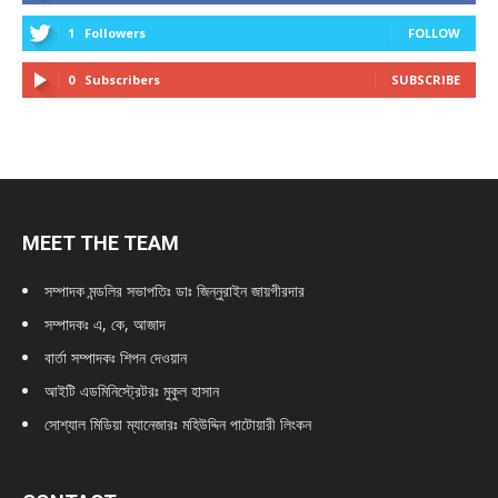
1
Followers
FOLLOW
0
Subscribers
SUBSCRIBE
MEET THE TEAM
সম্পাদক মন্ডলির সভাপতিঃ
ডাঃ জিন্নুরাইন জায়গীরদার
সম্পাদকঃ এ, কে, আজাদ
বার্তা সম্পাদকঃ শিপন দেওয়ান
আইটি এডমিনিস্ট্রেটরঃ মুকুল হাসান
সোশ্যাল মিডিয়া ম্যানেজারঃ মহিউদ্দিন পাটোয়ারী লিংকন