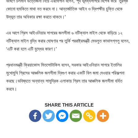
ভাষণে চলমান উত্তেজনা নিয়ে এরদোগান বলেন, ‘পূর্ব ভূমধ্যসাগরে বিশেষ করে তুরস্ক
কোনো হুমকিতে মাথা নত করবে না। আন্তর্জাতিক আইন ও দ্বিপক্ষীয় চুক্তি থেকে
উদ্ভূত তার অধিকার রক্ষা করতে থাকবে।’
এর আগে গ্রিস আইওনিয়ার সাগরের জলসীমা ৬ নটিক্যাল মাইল থেকে বাড়িয়ে ১২
নটিক্যাল মাইল বৃদ্ধি করার ঘোষণার পর তুর্কি পররাষ্ট্রমন্ত্রী মেভলুত কাভাসগ্ললু বলেন,
‘এটি করা হলে এটি যুদ্ধের কারণ।’
প্রধানমন্ত্রী ক্রিয়াকোস মিতসোটাকিস বলেন, সরকার আইওনিয়ান সাগরে ইতালির
মুখোমুখি গ্রিসের আঞ্চলিক জলসীমা দ্বিগুণ করার একটি বিল জমা দেওয়ার পরিকল্পনা
করছে।ভবিষ্যতে অন্যান্য সামুদ্রিক এলাকায় গ্রিস তার আঞ্চলিক জলসীমা বর্ধিত
করবে।
SHARE THIS ARTICLE