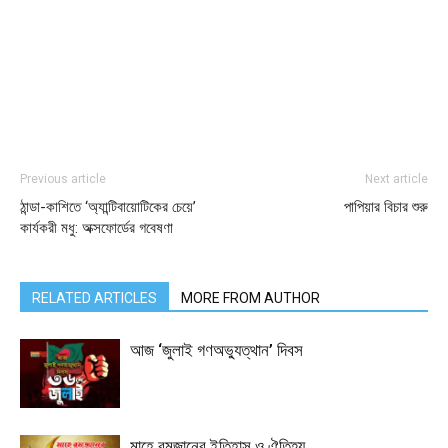
Previous article
Next article
ঠান্ডা-কাশিতে ‘অ্যান্টিবায়োটিকের চেয়ে’
পাপিয়ার বিচার শুরু
কার্যকরী মধু: অক্সফোর্ডের গবেষণা
RELATED ARTICLES
MORE FROM AUTHOR
আজ ‘জুলাই গণঅভ্যুত্থান’ দিবস
মাহে রমজানের ইতিহাস ও ঐতিহ্য