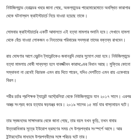
নিউজিল্যান্ড হেরাল্ডের খবরে জানা গেছে, অকল্যান্ডের পারেমোরেমোতে অবস্থিত কারাগার
থেকে ঘটনাস্থল ক্রাইস্টচার্চে নিয়ে যাওয়া হয়েছে তাকে।
সোমবার ক্রাইস্টচার্চের একটি আদালতে এই হত্যা মামলার শুনানি হবে। সেখানে হামলা
থেকে বেঁচে যাওয়া লোকজন ও নিহতদের পরিবারের সদস্যরা তাদের বক্তব্য রাখবেন।
রায় ঘোষণার আগে ব্রেন্টন ট্যারেন্টকেও জবানবন্দি দেয়ার সুযোগ দেয়া হবে। নিউজিল্যান্ডে
হত্যা মামলায় দোষী সাব্যস্ত হলে যাবজ্জীবন কারাদণ্ডের বিধান আছে। মুক্তির কোনো
সম্ভাবনা না রেখেই বিচারক এমন রায় দিতে পারেন, যদিও দেশটিতে এমন রায় একেবারে
বিরল।
শরীর চর্চার প্রশিক্ষক ট্যারেন্ট অস্ট্রেলিয়া থেকে নিউজিল্যান্ডে যান ২০১৭ সালে। এরপর
অস্ত্র সংগ্রহ করে হত্যার ষড়যন্ত্র করে। ২০১৯ সালের ১৫ মার্চ যার বাস্তবায়ন ঘটে।
তার স্বজনদের সাক্ষাৎকার থেকে জানা গেছে, তার বয়স যখন কুড়ি, তখন বাবার
উত্তরাধিকার সূত্রে ইউরোপ ভ্রমণের সময় সে উগ্রপন্থার সংস্পর্শে আসে। আর
ইন্টারনেটের মাধ্যমে উগ্রপন্থীদের সঙ্গে পরিচয় ঘটে তার।