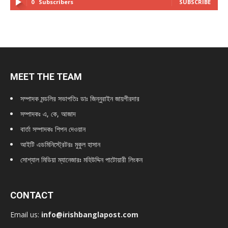
0
Subscribers
SUBSCRIBE
MEET THE TEAM
সম্পাদক মন্ডলির সভাপতিঃ
ডাঃ জিন্নুরাইন জায়গীরদার
সম্পাদকঃ এ, কে, আজাদ
বার্তা সম্পাদকঃ শিপন দেওয়ান
আইটি এডমিনিস্ট্রেটরঃ মুকুল হাসান
সোশ্যাল মিডিয়া ম্যানেজারঃ মহিউদ্দিন পাটোয়ারী লিংকন
CONTACT
Email us:
info@irishbanglapost.com