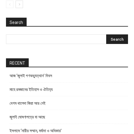
Search
RECENT
আজ ‘জুলাই গণঅভ্যুত্থান’ দিবস
মাহে রমজানের ইতিহাস ও ঐতিহ্য
বেগম খালেদা জিয়া আর নেই
জুলাই ঘোষণাপত্রে যা আছে
ইসলামে ‘নারীর সম্মান, মর্যাদা ও অধিকার’