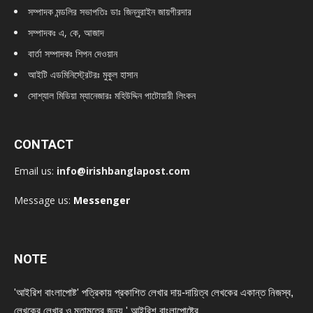
সম্পাদক মন্ডলির সভাপতিঃ
ডাঃ জিন্নুরাইন জায়গীরদার
সম্পাদকঃ এ, কে, আজাদ
বার্তা সম্পাদকঃ শিপন দেওয়ান
আইটি এডমিনিস্ট্রেটরঃ মুকুল হাসান
সোশ্যাল মিডিয়া ম্যানেজারঃ মহিউদ্দিন পাটোয়ারী লিংকন
CONTACT
Email us:
info@irishbanglapost.com
Message us:
Messenger
NOTE
'আইরিশ বাংলাপোষ্ট' পত্রিকায় প্রকাশিত লেখার দায়-দায়িত্ব লেখকের একান্ত নিজস্ব,
লেখকের লেখার ও মতামতের জন্য ' আইরিশ বাংলাপোষ্টের