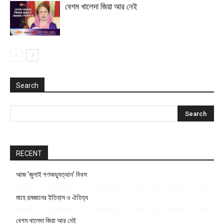
বেগম খালেদা জিয়া আর নেই
Search
RECENT
আজ ‘জুলাই গণঅভ্যুত্থান’ দিবস
মাহে রমজানের ইতিহাস ও ঐতিহ্য
বেগম খালেদা জিয়া আর নেই