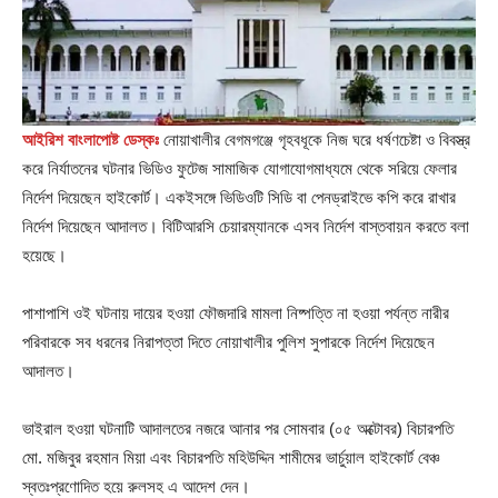
আইরিশ বাংলাপোষ্ট ডেস্কঃ
নোয়াখালীর বেগমগঞ্জে গৃহবধূকে নিজ ঘরে ধর্ষণচেষ্টা ও বিবস্ত্র
করে নির্যাতনের ঘটনার ভিডিও ফুটেজ সামাজিক যোগাযোগমাধ্যমে থেকে সরিয়ে ফেলার
নির্দেশ দিয়েছেন হাইকোর্ট। একইসঙ্গে ভিডিওটি সিডি বা পেনড্রাইভে কপি করে রাখার
নির্দেশ দিয়েছেন আদালত। বিটিআরসি চেয়ারম্যানকে এসব নির্দেশ বাস্তবায়ন করতে বলা
হয়েছে।
পাশাপাশি ওই ঘটনায় দায়ের হওয়া ফৌজদারি মামলা নিষ্পত্তি না হওয়া পর্যন্ত নারীর
পরিবারকে সব ধরনের নিরাপত্তা দিতে নোয়াখালীর পুলিশ সুপারকে নির্দেশ দিয়েছেন
আদালত।
ভাইরাল হওয়া ঘটনাটি আদালতের নজরে আনার পর সোমবার (০৫ অক্টোবর) বিচারপতি
মো. মজিবুর রহমান মিয়া এবং বিচারপতি মহিউদ্দিন শামীমের ভার্চুয়াল হাইকোর্ট বেঞ্চ
স্বতঃপ্রণোদিত হয়ে রুলসহ এ আদেশ দেন।