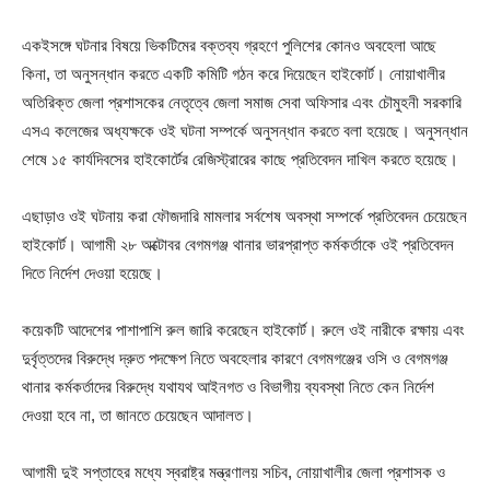
একইসঙ্গে ঘটনার বিষয়ে ভিকটিমের বক্তব্য গ্রহণে পুলিশের কোনও অবহেলা আছে
কিনা, তা অনুসন্ধান করতে একটি কমিটি গঠন করে দিয়েছেন হাইকোর্ট। নোয়াখালীর
অতিরিক্ত জেলা প্রশাসকের নেতৃত্বে জেলা সমাজ সেবা অফিসার এবং চৌমুহনী সরকারি
এসএ কলেজের অধ্যক্ষকে ওই ঘটনা সম্পর্কে অনুসন্ধান করতে বলা হয়েছে। অনুসন্ধান
শেষে ১৫ কার্যদিবসের হাইকোর্টের রেজিস্ট্রারের কাছে প্রতিবেদন দাখিল করতে হয়েছে।
এছাড়াও ওই ঘটনায় করা ফৌজদারি মামলার সর্বশেষ অবস্থা সম্পর্কে প্রতিবেদন চেয়েছেন
হাইকোর্ট। আগামী ২৮ অক্টোবর বেগমগঞ্জ থানার ভারপ্রাপ্ত কর্মকর্তাকে ওই প্রতিবেদন
দিতে নির্দেশ দেওয়া হয়েছে।
কয়েকটি আদেশের পাশাপাশি রুল জারি করেছেন হাইকোর্ট। রুলে ওই নারীকে রক্ষায় এবং
দুর্বৃত্তদের বিরুদ্ধে দ্রুত পদক্ষেপ নিতে অবহেলার কারণে বেগমগঞ্জের ওসি ও বেগমগঞ্জ
থানার কর্মকর্তাদের বিরুদ্ধে যথাযথ আইনগত ও বিভাগীয় ব্যবস্থা নিতে কেন নির্দেশ
দেওয়া হবে না, তা জানতে চেয়েছেন আদালত।
আগামী দুই সপ্তাহের মধ্যে স্বরাষ্ট্র মন্ত্রণালয় সচিব, নোয়াখালীর জেলা প্রশাসক ও