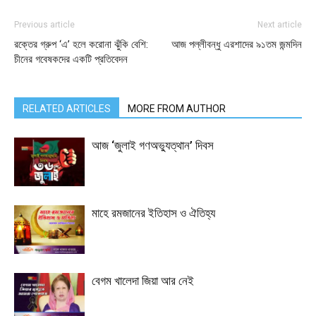
Previous article
Next article
রক্তের গ্রুপ ‘এ’ হলে করোনা ঝুঁকি বেশি:
আজ পল্লীবন্ধু এরশাদের ৯১তম জন্মদিন
চীনের গবেষকদের একটি প্রতিবেদন
RELATED ARTICLES
MORE FROM AUTHOR
আজ ‘জুলাই গণঅভ্যুত্থান’ দিবস
মাহে রমজানের ইতিহাস ও ঐতিহ্য
বেগম খালেদা জিয়া আর নেই