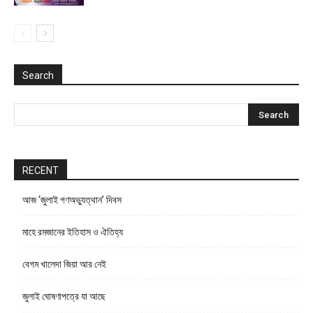
Search
RECENT
আজ ‘জুলাই গণঅভ্যুত্থান’ দিবস
মাহে রমজানের ইতিহাস ও ঐতিহ্য
বেগম খালেদা জিয়া আর নেই
জুলাই ঘোষণাপত্রে যা আছে