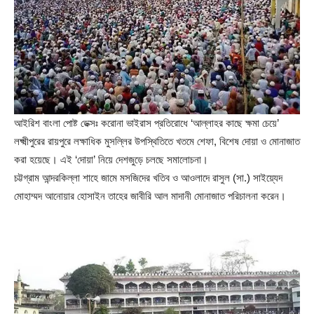
আইরিশ বাংলা পোষ্ট ডেক্সঃ করোনা ভাইরাস প্রতিরোধে ‘আল্লাহর কাছে ক্ষমা চেয়ে’
লক্ষ্মীপুরের রায়পুরে লক্ষাধিক মুসল্লির উপস্থিতিতে খতমে শেফা, বিশেষ দোয়া ও মোনাজাত
করা হয়েছে। এই ‘দোয়া’ নিয়ে দেশজুড়ে চলছে সমালোচনা।
চট্টগ্রাম আন্দরকিল্লা শাহে জামে মসজিদের খতিব ও আওলাদে রাসুল (সা.) সাইয়্যেদ
মোহাম্মদ আনোয়ার হোসাইন তাহের জাবীরি আল মাদানী মোনাজাত পরিচালনা করেন।