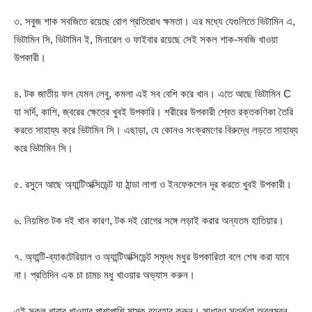
৩. সবুজ শাক সবজিতে রয়েছে রোগ প্রতিরোধ ক্ষমতা। এর মধ্যে যেগুলিতে ভিটামিন এ,
ভিটামিন সি, ভিটামিন ই, মিনারেল ও ফাইবার রয়েছে সেই সকল শাক-সবজি খাওয়া
উপকারী।
৪. টক জাতীয় ফল যেমন লেবু, কমলা এই সব বেশি করে খান। এতে আছে ভিটামিন C
যা সর্দি, কাশি, জ্বরের ক্ষেত্রে খুবই উপকারি। শরীরের উপকারী শ্বেত রক্তকণিকা তৈরি
করতে সাহায্য করে ভিটামিন সি। এছাড়া, যে কোনও সংক্রমণের বিরুদ্ধে লড়তে সাহায্য
করে ভিটামিন সি।
৫. রসুনে আছে অ্যান্টিঅক্সিডেন্ট যা ঠান্ডা লাগা ও ইনফেকশেন দূর করতে খুবই উপকারী।
৬. নিয়মিত টক দই খান কারণ, টক দই রোগের সঙ্গে লড়াই করার অন্যতম হাতিয়ার।
৭. অ্যান্টি-ব্যাকটেরিয়াল ও অ্যান্টিঅক্সিডেন্ট সমৃদ্ধ মধুর উপকারিতা বলে শেষ করা যাবে
না। প্রতিদিন এক চা চামচ মধু খাওয়ার অভ্যাস করুন।
এই সকল খাবার খাওয়ার পাশাপাশি মাস্ক ব্যবহার করুন। সাধারণ সতর্কতা অবলম্বন