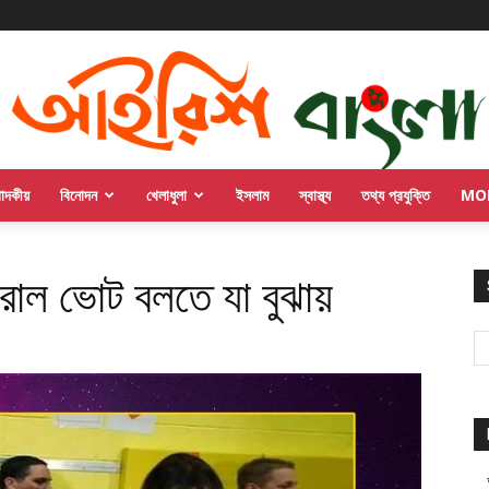
পাদকীয়
বিনোদন
খেলাধুলা
ইসলাম
স্বাস্থ্য
তথ্য প্রযুক্তি
MO
াল ভোট বলতে যা বুঝায়