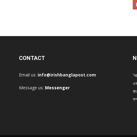
CONTACT
N
Email us:
info@irishbanglapost.com
'আ
এক
Message us:
Messenger
বাং
সম