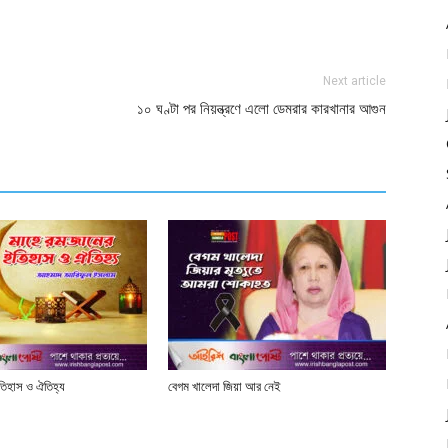
Next article
১০ ঘণ্টা পর নিয়ন্ত্রণে এলো ডেমরার কারখানার আগুন
তিহাস ও ঐতিহ্য
বেগম খালেদা জিয়া আর নেই