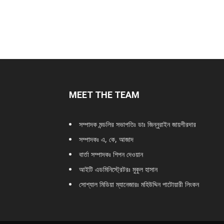
MEET THE TEAM
সম্পাদক মন্ডলির সভাপতিঃ
ডাঃ জিন্নুরাইন জায়গীরদার
সম্পাদকঃ এ, কে, আজাদ
বার্তা সম্পাদকঃ শিপন দেওয়ান
আইটি এডমিনিস্ট্রেটরঃ মুকুল হাসান
সোশ্যাল মিডিয়া ম্যানেজারঃ মহিউদ্দিন পাটোয়ারী লিংকন