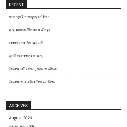
RECENT
আজ ‘জুলাই গণঅভ্যুত্থান’ দিবস
মাহে রমজানের ইতিহাস ও ঐতিহ্য
বেগম খালেদা জিয়া আর নেই
জুলাই ঘোষণাপত্রে যা আছে
ইসলামে ‘নারীর সম্মান, মর্যাদা ও অধিকার’
ইসলামে যেসব নারীকে বিয়ে করা নিষেধ
ARCHIVES
August 2026
February 2026