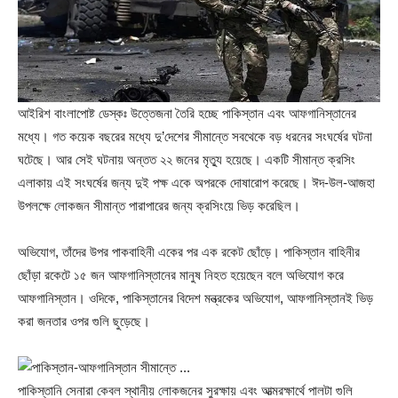
আইরিশ বাংলাপোষ্ট ডেস্কঃ উত্তেজনা তৈরি হচ্ছে পাকিস্তান এবং আফগানিস্তানের
মধ্যে। গত কয়েক বছরের মধ্যে দু’দেশের সীমান্তে সবথেকে বড় ধরনের সংঘর্ষের ঘটনা
ঘটেছে। আর সেই ঘটনায় অন্তত ২২ জনের মৃত্যু হয়েছে। একটি সীমান্ত ক্রসিং
এলাকায় এই সংঘর্ষের জন্য দুই পক্ষ একে অপরকে দোষারোপ করেছে। ঈদ-উল-আজহা
উপলক্ষে লোকজন সীমান্ত পারাপারের জন্য ক্রসিংয়ে ভিড় করেছিল।
অভিযোগ, তাঁদের উপর পাকবাহিনী একের পর এক রকেট ছোঁড়ে। পাকিস্তান বাহিনীর
ছোঁড়া রকেটে ১৫ জন আফগানিস্তানের মানুষ নিহত হয়েছেন বলে অভিযোগ করে
আফগানিস্তান। ওদিকে, পাকিস্তানের বিদেশ মন্ত্রকের অভিযোগ, আফগানিস্তানই ভিড়
করা জনতার ওপর গুলি ছুড়েছে।
পাকিস্তানি সেনারা কেবল স্থানীয় লোকজনের সুরক্ষায় এবং আত্মরক্ষার্থে পালটা গুলি