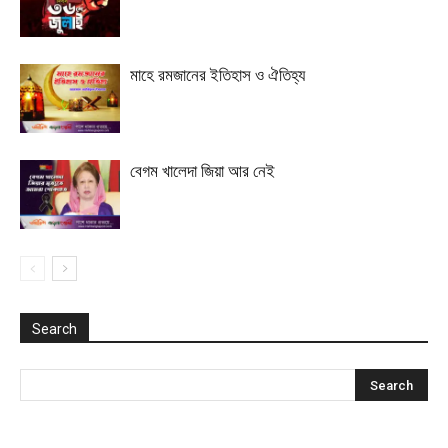
মাহে রমজানের ইতিহাস ও ঐতিহ্য
বেগম খালেদা জিয়া আর নেই
Search