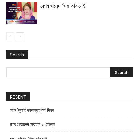
বেগম খালেদা জিয়া আর নেই
Search
RECENT
আজ ‘জুলাই গণঅভ্যুত্থান’ দিবস
মাহে রমজানের ইতিহাস ও ঐতিহ্য
বেগম খালেদা জিয়া আর নেই