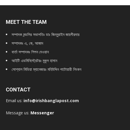
MEET THE TEAM
সম্পাদক মন্ডলির সভাপতিঃ
ডাঃ জিন্নুরাইন জায়গীরদার
সম্পাদকঃ এ, কে, আজাদ
বার্তা সম্পাদকঃ শিপন দেওয়ান
আইটি এডমিনিস্ট্রেটরঃ মুকুল হাসান
সোশ্যাল মিডিয়া ম্যানেজারঃ মহিউদ্দিন পাটোয়ারী লিংকন
CONTACT
Email us:
info@irishbanglapost.com
Message us:
Messenger