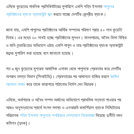
এদিকে কুয়েতের পাবলিক প্রসিকিউটরের সুপারিশে এমপি শহিদ ইসলাম
পাপুলের
প্রতিষ্ঠানের ব্যাংক অ্যাকাউন্ট জব্দ
করতে যাচ্ছে দেশটির কেন্দ্রীয় ব্যাংক।
জানা যায়, এমপি পাপুলের প্রতিষ্ঠানের আর্থিক সম্পদের পরিমাণ প্রায় ৫০ লাখ কুয়েতি
দিনার। এর মধ্যে ৩০ লাখই হচ্ছে প্রতিষ্ঠানের মূলধন। মানবপাচার, অবৈধ ভিসা বিক্রি
ও মানি লন্ডারিংয়ের অভিযোগ ওঠায় এমপি পাপুল ও তার প্রতিষ্ঠানের ব্যাংক অ্যাকাউন্ট
জব্দের সুপারিশ করা হয়েছে বলে জানানো হয়েছে।
গত ৬ জুন কুয়েতের মুশরেফ আবাসিক এলাকা থেকে পাপুলকে গ্রেফতার করে দেশটির
অপরাধ তদন্ত বিভাগ (সিআইডি)। গ্রেফতারের পর আদালতে হাজির করলে
জামিন
আবেদন নাকচ
করে তাকে কারাগারে পাঠানোর নির্দেশ দেন বিচারক।
এদিকে, অর্থপাচার ও অবৈধ সম্পদ অর্জনের অভিযোগে প্রাথমিক সত্যতা পাওয়ার পর
আরও অনুসন্ধানের স্বার্থে সংসদ সদস্য ও এনআরবি কমার্শিয়াল ব্যাংক লিমিটেডের
পরিচালক
শহিদ ইসলাম পাপুলকে সপরিবারে দেশত্যাগে নিষেধাজ্ঞা
দিয়েছে দুর্নীতি দমন
কমিশন (দুদক)।