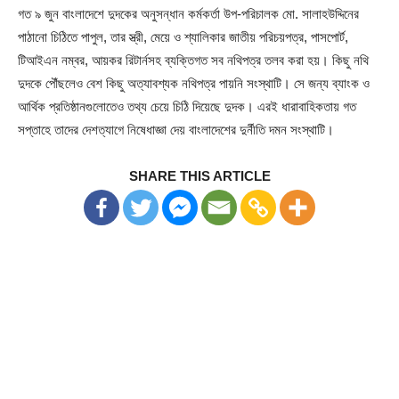
গত ৯ জুন বাংলাদেশে দুদকের অনুসন্ধান কর্মকর্তা উপ-পরিচালক মো. সালাহউদ্দিনের
পাঠানো চিঠিতে পাপুল, তার স্ত্রী, মেয়ে ও শ্যালিকার জাতীয় পরিচয়পত্র, পাসপোর্ট,
টিআইএন নম্বর, আয়কর রিটার্নসহ ব্যক্তিগত সব নথিপত্র তলব করা হয়। কিছু নথি
দুদকে পৌঁছলেও বেশ কিছু অত্যাবশ্যক নথিপত্র পায়নি সংস্থাটি। সে জন্য ব্যাংক ও
আর্থিক প্রতিষ্ঠানগুলোতেও তথ্য চেয়ে চিঠি দিয়েছে দুদক। এরই ধারাবাহিকতায় গত
সপ্তাহে তাদের দেশত্যাগে নিষেধাজ্ঞা দেয় বাংলাদেশের দুর্নীতি দমন সংস্থাটি।
SHARE THIS ARTICLE