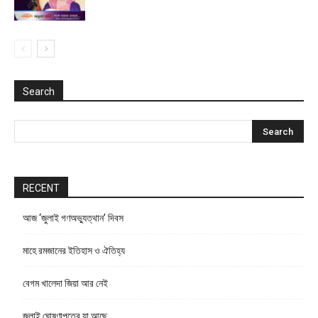
Search
RECENT
আজ ‘জুলাই গণঅভ্যুত্থান’ দিবস
মাহে রমজানের ইতিহাস ও ঐতিহ্য
বেগম খালেদা জিয়া আর নেই
জুলাই ঘোষণাপত্রে যা আছে