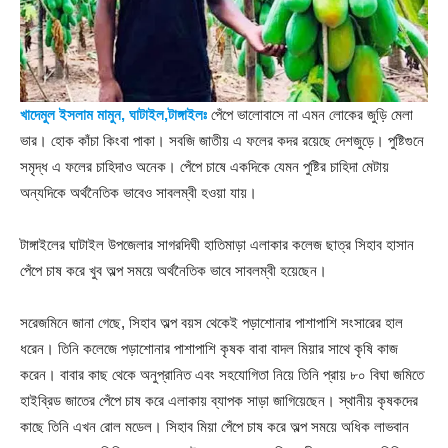
খাদেমুল ইসলাম মামুন, ঘাটাইল,টাঙ্গাইলঃ
পেঁপে ভালোবাসে না এমন লোকের জুড়ি মেলা
ভার। হোক কাঁচা কিংবা পাকা। সবজি জাতীয় এ ফলের কদর রয়েছে দেশজুড়ে। পুষ্টিগুনে
সমৃদ্ধ এ ফলের চাহিদাও অনেক। পেঁপে চাষে একদিকে যেমন পুষ্টির চাহিদা মেটায়
অন্যদিকে অর্থনৈতিক ভাবেও সাবলম্বী হওয়া যায়।
টাঙ্গাইলের ঘাটাইল উপজেলার সাগরদিঘী হাতিমাড়া এলাকার কলেজ ছাত্র সিহাব হাসান
পেঁপে চাষ করে খুব অল্প সময়ে অর্থনৈতিক ভাবে সাবলম্বী হয়েছেন।
সরেজমিনে জানা গেছে, সিহাব অল্প বয়স থেকেই পড়াশোনার পাশাপাশি সংসারের হাল
ধরেন। তিনি কলেজে পড়াশোনার পাশাপাশি কৃষক বাবা বাদল মিয়ার সাথে কৃষি কাজ
করেন। বাবার কাছ থেকে অনুপ্রানিত এবং সহযোগিতা নিয়ে তিনি প্রায় ৮০ বিঘা জমিতে
হাইব্রিড জাতের পেঁপে চাষ করে এলাকায় ব্যাপক সাড়া জাগিয়েছেন। স্থানীয় কৃষকদের
কাছে তিনি এখন রোল মডেল। সিহাব মিয়া পেঁপে চাষ করে অল্প সময়ে অধিক লাভবান