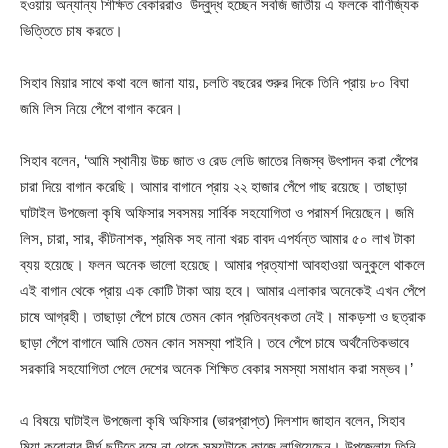
হওয়ায় অন্যান্য শিক্ষিত বেকাররাও উদ্বুদ্ধ হচ্ছেন সবজি জাতীয় এ ফলকে বাণিজ্যিক
ভিত্তিতে চাষ করতে।
সিহাব মিয়ার সাথে কথা বলে জানা যায়, চলতি বছরের শুরুর দিকে তিনি প্রায় ৮০ বিঘা
জমি লিস নিয়ে পেঁপে বাগান করেন।
সিহাব বলেন, ‘আমি স্থানীয় উচ্চ জাত ও রেড লেডি জাতের নিজস্ব উৎপাদন করা পেঁপের
চারা দিয়ে বাগান করেছি। আমার বাগানে প্রায় ২২ হাজার পেঁপে গাছ রয়েছে। তাছাড়া
ঘাটাইল উপজেলা কৃষি অফিসার সবসময় সার্বিক সহযোগিতা ও পরামর্শ দিয়েছেন। জমি
লিস, চারা, সার, কীটনাশক, শ্রমিক সহ নানা খরচ বাবদ এপর্যন্ত আমার ৫০ লাখ টাকা
ব্যয় হয়েছে। ফলন অনেক ভালো হয়েছে। আমার প্রত্যাশা আবহাওয়া অনুকুলে থাকলে
এই বাগান থেকে প্রায় এক কোটি টাকা আয় হবে। আমার এলাকার অনেকেই এখন পেঁপে
চাষে আগ্রহী। তাছাড়া পেঁপে চাষে তেমন কোন প্রতিবন্ধকতা নেই। মাকড়শা ও ছত্রাক
ছাড়া পেঁপে বাগানে আমি তেমন কোন সমস্যা পাইনি। তবে পেঁপে চাষে অর্থনৈতিকভাবে
সরকারি সহযোগিতা পেলে দেশের অনেক শিক্ষিত বেকার সমস্যা সমাধান করা সম্ভব।’
এ বিষয়ে ঘাটাইল উপজেলা কৃষি অফিসার (ভারপ্রাপ্ত) দিলশাদ জাহান বলেন, সিহাব
মিয়া করোনার দীর্ঘ ছুটিতে বসে না থেকে সময়টাকে কাজে লাগিয়েছেন। উপজেলায় তিনি