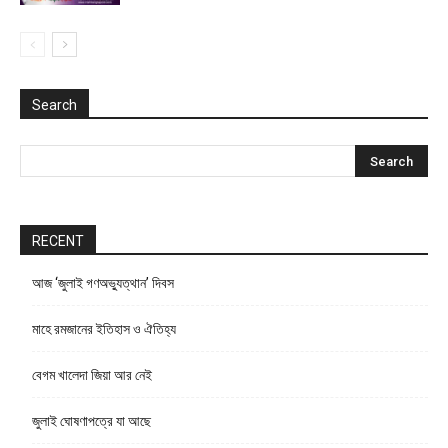
Search
RECENT
আজ ‘জুলাই গণঅভ্যুত্থান’ দিবস
মাহে রমজানের ইতিহাস ও ঐতিহ্য
বেগম খালেদা জিয়া আর নেই
জুলাই ঘোষণাপত্রে যা আছে