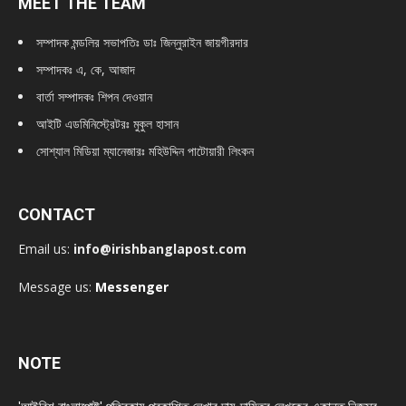
MEET THE TEAM
সম্পাদক মন্ডলির সভাপতিঃ
ডাঃ জিন্নুরাইন জায়গীরদার
সম্পাদকঃ এ, কে, আজাদ
বার্তা সম্পাদকঃ শিপন দেওয়ান
আইটি এডমিনিস্ট্রেটরঃ মুকুল হাসান
সোশ্যাল মিডিয়া ম্যানেজারঃ মহিউদ্দিন পাটোয়ারী লিংকন
CONTACT
Email us:
info@irishbanglapost.com
Message us:
Messenger
NOTE