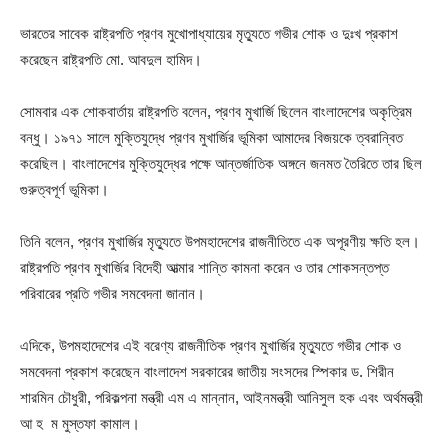
ভারতের সাবেক রাষ্ট্রপতি প্রণব মুখোপাধ্যায়ের মৃত্যুতে গভীর শোক ও দুঃখ প্রকাশ
করেছেন রাষ্ট্রপতি মো. আবদুল হামিদ।
সোমবার এক শোকবার্তায় রাষ্ট্রপতি বলেন, প্রণব মুখার্জি ছিলেন বাংলাদেশের অকৃত্রিম
বন্ধু। ১৯৭১ সালে মুক্তিযুদ্ধে প্রণব মুখার্জির ভূমিকা আমাদের বিজয়কে ত্বরান্বিত
করেছিল। বাংলাদেশের মুক্তিযুদ্ধের পক্ষে আন্তর্জাতিক অঙ্গনে জনমত তৈরিতে তার ছিল
গুরুত্বপূর্ণ ভূমিকা।
তিনি বলেন, প্রণব মুখার্জির মৃত্যুতে উপমহাদেশের রাজনীতিতে এক অপূরণীয় ক্ষতি হল।
রাষ্ট্রপতি প্রণব মুখার্জির বিদেহী আত্মার শান্তি কামনা করেন ও তার শোকসন্তপ্ত
পরিবারের প্রতি গভীর সমবেদনা জানান।
এদিকে, উপমহাদেশের এই বরেণ্য রাজনীতিক প্রণব মুখার্জির মৃত্যুতে গভীর শোক ও
সমবেদনা প্রকাশ করেছেন বাংলাদেশ সরকারের জাতীয় সংসদের স্পিকার ড. শিরীন
শারমিন চৌধুরী, পরিকল্পনা মন্ত্রী এম এ মান্নান, আইনমন্ত্রী আনিসুল হক এবং অর্থমন্ত্রী
আ হ ম মুস্তফা কামাল।