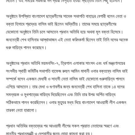
দিতেন। ওই সময়ের সরকারী দল দ্বারা নিগৃহীত হওয়া স্বত্তেও তিনি পিছু হটেননি।
অনুষ্ঠানে উপস্থিত বাংলাদেশ ছাত্রলীগের সাবেক সভাপতি বাহাদুর বেপারী বলেন নেতা ও
বক্তা হিসাবে শ্রদ্ধেয় নাসিম ভাই ছিলেন অদ্বিতীয়। তাদের সময়ে ছাত্রলীগের
যেকোনো অনুষ্ঠানে তিনি চলে আসতেন প্রধান অতিথি হয়ে অথবা মূল বক্তা হিসেবে।
জননেত্রী শেখ হাসিনার আস্থাভাজন এই নেতা করিৎকর্মা ছিলেন তাই তিনি দলের অনেক
গুরু দায়িত্ব পালন করেছেন।
অনুষ্ঠানের প্রধান অতিথি ময়মনসিং-৭, ত্রিশাল এলাকার সাংসদ এবং ধর্ম মন্ত্রণালয়ের
সংসদীয় স্থায়ী কমিটির সভাপতি হাফেজ রুহুল আমিন মাদানী ওনার বক্তব্যে নাসিম ভাই
সম্পর্কে বলেন একজন মেধাবী ও সাহসী নেতা নাসিম ভাই যেকোনো গুরুদায়িত্ব পালনে
এগিয়ে আসতেন। তার মেধা ও গুণাবলীর জন্য জননেত্রী শেখ হাসিনা তাকে ১৪ দলের
সমন্বয়ক ও মুখপাত্রের দায়িত্ব দিয়েছিলেন এবং তিনি তার উপর অর্পিত দায়িত্ব
সঠিকভাবে পালন করেছিলেন। ওনার মৃত্যুর মধ্য দিয়ে বাংলাদেশ আওয়ামী লীগ একজন
তারকা নেতা হারালো।
প্রধান অতিথির বক্তব্যের পর আওয়ামী লীগের সকল প্রয়াত নেতাদের স্মরণে এবং
মাননীয় প্রধানমন্ত্রী ও দেশবাসীর জন্য দোয়া কামনা করা হয়।