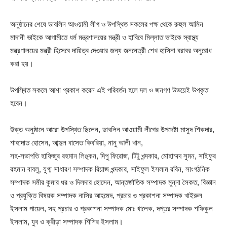
অনুষ্ঠানের শেষে ডাবলিন আওয়ামী লীগ ও উপস্থিত সকলের পক্ষ থেকে রুহুল আমিন
মাদানী ভাইকে আগামীতে ধর্ম মন্ত্রণালয়ের মন্ত্রী ও হাবিবে মিল্লাত ভাইকে স্বাস্থ্য
মন্ত্রণালয়ের মন্ত্রী হিসেবে দায়িত্ব দেওয়ার জন্য জননেত্রী শেখ হাসিনা বরাবর অনুরোধ
করা হয়।
উপস্থিত সকলে আশা প্রকাশ করেন এই পরিবর্তন হলে দল ও জনগণ উভয়েই উপকৃত
হবেন।
উক্ত অনুষ্ঠানে আরো উপস্থিত ছিলেন, ডাবলিন আওয়ামী লীগের উপদেষ্টা মাসুদ শিকদার,
শাহাদাত হোসেন, আব্দুল বাসেত কিবরিয়া, নানু আলী খান,
সহ-সভাপতি হাফিজুর রহমান লিঙ্কন, দিপু ফিরোজ, টিটু খন্দকার, মোহাম্মদ সুমন, সাইফুর
রহমান বাবলু, যুগ্ম সাধারণ সম্পাদক রিয়াজ খন্দকার, সাইফুল ইসলাম রবিন, সাংগঠনিক
সম্পাদক সমীর কুমার ধর ও দিলদার হোসেন, আন্তর্জাতিক সম্পাদক মুন্না সৈকত, বিজ্ঞান
ও প্রযুক্তি বিষয়ক সম্পাদক নাসির আহমেদ, প্রচার ও প্রকাশনা সম্পাদক খাইরুল
ইসলাম পায়েল, সহ প্রচার ও প্রকাশনা সম্পাদক মোঃ খালেক, দপ্তর সম্পাদক শফিকুল
ইসলাম, যুব ও ক্রীড়া সম্পাদক শিশির ইসলাম।