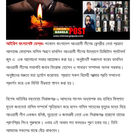
আইরিশ বাংলাপোষ্ট ডেস্কঃ
গতকাল বাংলাদেশ আওয়ামী লীগের কেন্দ্রীয় নেতা প্রয়াত
আলহাজ মোহাম্মদ নাসিম স্মরণে ডাবলিন আওয়ামী লীগের উদ্যোগে ডিজিটাল প্লাটফর্ম
জুম এ এক আলোচনা সভার আয়োজন করা হয়। অনুষ্ঠানটি সঞ্চালনা করেন ডাবলিন
আওয়ামী লীগের সভাপতি জনাব ফিরোজ হোসেন ও সাধারণ সম্পাদক অলক সরকার।
অনুষ্ঠানের শুরুতে মহা দুর্যোগ করোনায় প্রয়াত সকল বিদেহী আত্মার প্রতি সম্মাননা
প্রদর্শন করে এক মিনিট নীরবতা পালন করা হয়।
বিশেষ অতিথির বক্তব্যে সিরাজগঞ্জ-২ আসনের সাংসদ অধ্যাপক ডাঃ হাবিবে মিল্লাত
মুন্না জননেতা নাসিম সম্পর্কে স্মৃতিচারণ করে বলেন নাসিম সাহেবের মৃত্যুর মধ্যে দিয়ে
আওয়ামী লীগ একজন বলিষ্ঠ, দৃঢ়চেতা ও জনদরদী নেতা এবং সিরাজগঞ্জ হারালো তাদের
প্রাণপ্রিয় সিংহ পুরুষকে। ওনার এই অভাব শত বৎসরেও পূরণ হবার নয়। তিনি
আমাদের সকলের মাঝে বেঁচে থাকবেন।