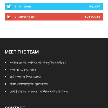
1
Followers
FOLLOW
0
Subscribers
SUBSCRIBE
MEET THE TEAM
সম্পাদক মন্ডলির সভাপতিঃ
ডাঃ জিন্নুরাইন জায়গীরদার
সম্পাদকঃ এ, কে, আজাদ
বার্তা সম্পাদকঃ শিপন দেওয়ান
আইটি এডমিনিস্ট্রেটরঃ মুকুল হাসান
সোশ্যাল মিডিয়া ম্যানেজারঃ মহিউদ্দিন পাটোয়ারী লিংকন