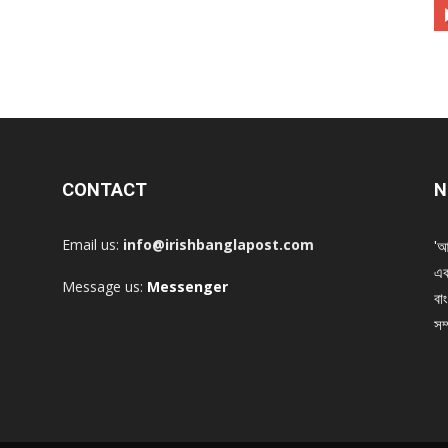
CONTACT
N
Email us:
info@irishbanglapost.com
'আ
এক
Message us:
Messenger
বাং
সম