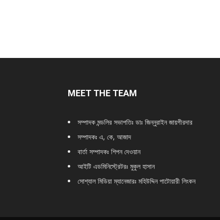
MEET THE TEAM
সম্পাদক মন্ডলির সভাপতিঃ
ডাঃ জিন্নুরাইন জায়গীরদার
সম্পাদকঃ এ, কে, আজাদ
বার্তা সম্পাদকঃ শিপন দেওয়ান
আইটি এডমিনিস্ট্রেটরঃ মুকুল হাসান
সোশ্যাল মিডিয়া ম্যানেজারঃ মহিউদ্দিন পাটোয়ারী লিংকন