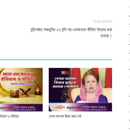
Next article
বুড়িগঙ্গায় লঞ্চডুবির ১৩ ঘন্টা পর একজনকে জীবিত উদ্ধার করা
হয়েছে।
তিহাস ও ঐতিহ্য
বেগম খালেদা জিয়া আর নেই