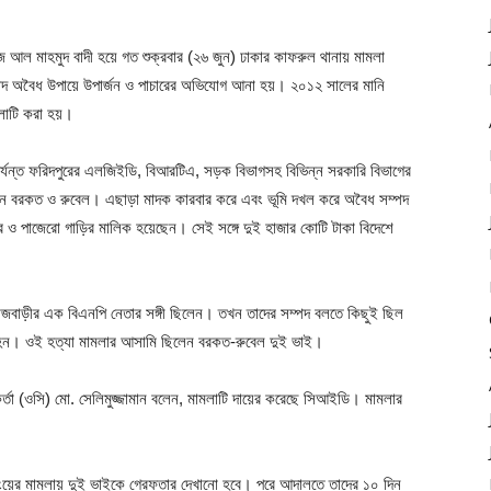
আল মাহমুদ বাদী হয়ে গত শুক্রবার (২৬ জুন) ঢাকার কাফরুল থানায় মামলা
ম্পদ অবৈধ উপায়ে উপার্জন ও পাচারের অভিযোগ আনা হয়। ২০১২ সালের মানি
লাটি করা হয়।
্যন্ত ফরিদপুরের এলজিইডি, বিআরটিএ, সড়ক বিভাগসহ বিভিন্ন সরকারি বিভাগের
়েছেন বরকত ও রুবেল। এছাড়া মাদক কারবার করে এবং ভূমি দখল করে অবৈধ সম্পদ
 ও পাজেরো গাড়ির মালিক হয়েছেন। সেই সঙ্গে দুই হাজার কোটি টাকা বিদেশে
াজবাড়ীর এক বিএনপি নেতার সঙ্গী ছিলেন। তখন তাদের সম্পদ বলতে কিছুই ছিল
হন। ওই হত্যা মামলার আসামি ছিলেন বরকত-রুবেল দুই ভাই।
মকর্তা (ওসি) মো. সেলিমুজ্জামান বলেন, মামলাটি দায়ের করেছে সিআইডি। মামলার
ংয়ের মামলায় দুই ভাইকে গ্রেফতার দেখানো হবে। পরে আদালতে তাদের ১০ দিন