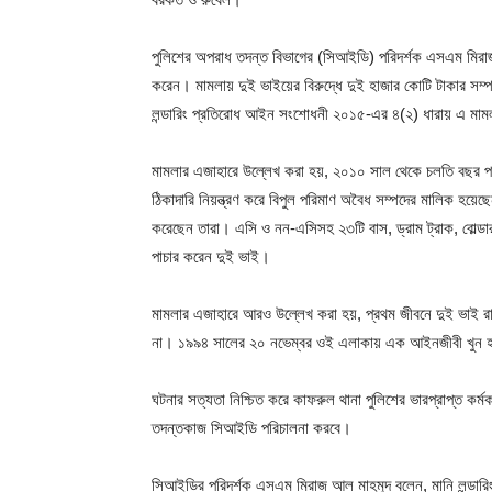
পুলিশের অপরাধ তদন্ত বিভাগের (সিআইডি) পরিদর্শক এসএম মিরাজ 
করেন। মামলায় দুই ভাইয়ের বিরুদ্ধে দুই হাজার কোটি টাকার স
লন্ডারিং প্রতিরোধ আইন সংশোধনী ২০১৫-এর ৪(২) ধারায় এ মাম
মামলার এজাহারে উল্লেখ করা হয়, ২০১০ সাল থেকে চলতি বছর পর
ঠিকাদারি নিয়ন্ত্রণ করে বিপুল পরিমাণ অবৈধ সম্পদের মালিক হয
করেছেন তারা। এসি ও নন-এসিসহ ২৩টি বাস, ড্রাম ট্রাক, বোল্ডার
পাচার করেন দুই ভাই।
মামলার এজাহারে আরও উল্লেখ করা হয়, প্রথম জীবনে দুই ভাই র
না। ১৯৯৪ সালের ২০ নভেম্বর ওই এলাকায় এক আইনজীবী খুন 
ঘটনার সত্যতা নিশ্চিত করে কাফরুল থানা পুলিশের ভারপ্রাপ্ত কর্
তদন্তকাজ সিআইডি পরিচালনা করবে।
সিআইডির পরিদর্শক এসএম মিরাজ আল মাহমুদ বলেন, মানি লন্ডারি