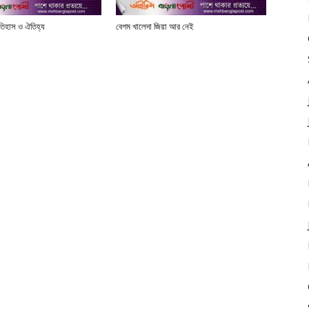
তিহাস ও ঐতিহ্য
বেগম খালেদা জিয়া আর নেই