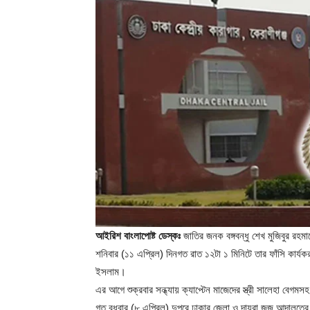
আইরিশ বাংলাপোষ্ট ডেস্কঃ
জাতির জনক বঙ্গবন্ধু শেখ মুজিবুর রহম
শনিবার (১১ এপ্রিল) দিনগত রাত ১২টা ১ মিনিটে তার ফাঁসি কার্যকর 
ইসলাম।
এর আগে শুক্রবার সন্ধ্যায় ক্যাপ্টেন মাজেদের স্ত্রী সালেহা বেগ
গত বুধবার (৮ এপ্রিল) দুপুরে ঢাকার জেলা ও দায়রা জজ আদালতের বিচ