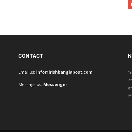
CONTACT
N
Email us:
info@irishbanglapost.com
'আ
এক
Message us:
Messenger
বাং
সম