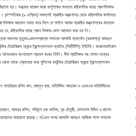
 হয়। সন্ধ্যায় মাজেদ কারা কর্তৃপক্ষের মাধ্যমে রাষ্ট্রপতির কাছে প্রাণভিক্ষার
ৃহস্পতিবার (৯ এপ্রিল) সকালেই স্বরাষ্ট্র মন্ত্রণালয় থেকে রাষ্ট্রপতির কার্যালয়ে
রাণভিক্ষার আবেদন নাকচ করে দিলে সে ফাইল আবার স্বরাষ্ট্র মন্ত্রণালয়ের মাধ্যমে
হয় যে, রাষ্ট্রপতির কাছে প্রান ভিক্ষার কোন আবেদন করা হয় নি।
 হত্যা মামলায় মৃত্যুদণ্ডাদেশপ্রাপ্ত পলাতক আসামি ক্যাপ্টেন (বরখাস্ত) আবদুল
্টার টেরোরিজম অ্যান্ড ট্রান্সন্যাশনাল ক্রাইম (সিটিটিসি) ইউনিট। করোনাভাইরাস
অবৈধভাবে বাংলাদেশে প্রবেশ করেন তিনি। দীর্ঘ প্রতীক্ষার পর গোপন তথ্যের
েকে তাকে গ্রেফতার করে পুলিশের কাউন্টার টেরোরিজম অ্যান্ড ট্রান্সন্যাশনাল
লতান শাহরিয়ার রশিদ খান, বজলুল হুদা, মহিউদ্দিন আহমেদ ও একেএম মহিউদ্দিনের
 রয়েছেন, আবদুর রশিদ, শরিফুল হক ডালিম, নূর চৌধুরী, মোসলেম উদ্দিন ও রাশেদ
 ইন্টারপোলের পরোয়ানা রয়েছে। দণ্ডিত অপর আসামি আবদুল আজিজ পাশা পলাতক