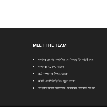
MEET THE TEAM
সম্পাদক মন্ডলির সভাপতিঃ
ডাঃ জিন্নুরাইন জায়গীরদার
সম্পাদকঃ এ, কে, আজাদ
বার্তা সম্পাদকঃ শিপন দেওয়ান
আইটি এডমিনিস্ট্রেটরঃ মুকুল হাসান
সোশ্যাল মিডিয়া ম্যানেজারঃ মহিউদ্দিন পাটোয়ারী লিংকন