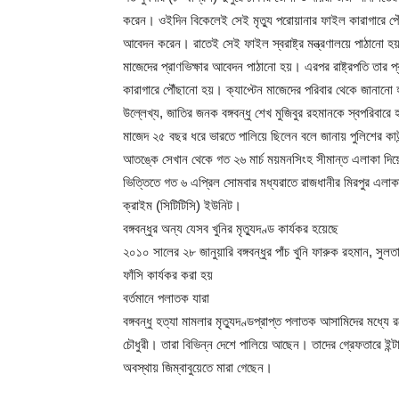
করেন। ওইদিন বিকেলেই সেই মৃত্যু পরোয়ানার ফাইল কারাগারে পৌঁছানো
আবেদন করেন। রাতেই সেই ফাইল স্বরাষ্ট্র মন্ত্রণালয়ে পাঠানো হয়। ব
মাজেদের প্রাণভিক্ষার আবেদন পাঠানো হয়। এরপর রাষ্ট্রপতি তার প্
কারাগারে পৌঁছানো হয়। ক্যাপ্টেন মাজেদের পরিবার থেকে জানানো 
উল্লেখ্য, জাতির জনক বঙ্গবন্ধু শেখ মুজিবুর রহমানকে স্বপরিবারে
মাজেদ ২৫ বছর ধরে ভারতে পালিয়ে ছিলেন বলে জানায় পুলিশের কাউন
আতঙ্কে সেখান থেকে গত ২৬ মার্চ ময়মনসিংহ সীমান্ত এলাকা দিয়ে 
ভিত্তিতে গত ৬ এপ্রিল সোমবার মধ্যরাতে রাজধানীর মিরপুর এলাকা থ
ক্রাইম (সিটিটিসি) ইউনিট।
বঙ্গবন্ধুর অন্য যেসব খুনির মৃত্যুদণ্ড কার্যকর হয়েছে
২০১০ সালের ২৮ জানুয়ারি বঙ্গবন্ধুর পাঁচ খুনি ফারুক রহমান, সু
ফাঁসি কার্যকর করা হয়
বর্তমানে পলাতক যারা
বঙ্গবন্ধু হত্যা মামলার মৃত্যুদণ্ডপ্রাপ্ত পলাতক আসামিদের মধ্যে
চৌধুরী। তারা বিভিন্ন দেশে পালিয়ে আছেন। তাদের গ্রেফতারে
অবস্থায় জিম্বাবুয়েতে মারা গেছেন।