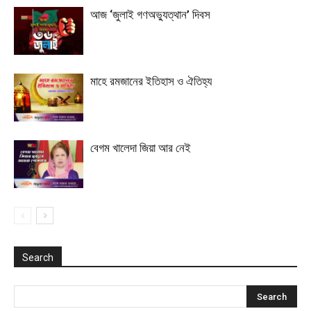
আজ ‘জুলাই গণঅভ্যুত্থান’ দিবস
মাহে রমজানের ইতিহাস ও ঐতিহ্য
বেগম খালেদা জিয়া আর নেই
Search