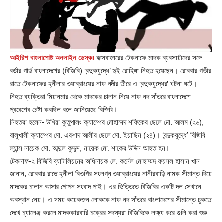
আইরিশ বাংলাপোষ্ট অনলাইন ডেস্কঃ
কক্সবাজারের টেকনাফে মাদক ব্যবসায়ীদের সঙ্গে
বর্ডার গার্ড বাংলাদেশের (বিজিবি) ‘বন্দুকযুদ্ধে’ দুই রোহিঙ্গা নিহত হয়েছেন। রোববার গভীর
রাতে টেকনাফের হ্নীলার ওয়াব্রাংয়ের নাফ নদীর তীরে এ ‌‘বন্দুকযুদ্ধের’ ঘটনা ঘটে।
নিহত ব্যক্তিরা মিয়ানমার থেকে মাদকের চালান নিয়ে নাফ নদ সাঁতরে বাংলাদেশে
প্রবেশের চেষ্টা করছিল বলে জানিয়েছে বিজিবি।
নিহতরা হলেন- উখিয়া কুতুপালং ক্যাম্পের মোহাম্মদ শফিকের ছেলে মো. আলম (২৬),
বালুখালী ক্যাম্পের মো. এরশাদ আলীর ছেলে মো. ইয়াছিন (২৪)। ‘বন্দুকযুদ্ধে’ বিজিবি
ল্যান্স নায়েক মো. আব্দুল কুদ্দুস, নায়েক মো. শাকের উদ্দিন আহত হন।
টেকনাফ-২ বিজিবি ব্যাটালিয়নের অধিনায়ক লে. কর্নেল মোহাম্মদ ফয়সল হাসান খান
জানান, রোববার রাতে হ্নীলা বিওপির সংলগ্ন ওয়াব্রাংয়ের নানীরবাড়ি নামক সীমান্ত দিয়ে
মাদকের চালান আসার গোপন সংবাদ পাই। এর ভিত্তিতে বিজিবির একটি দল সেখানে
অবস্থান নেয়। এ সময় কয়েকজন লোককে নাফ নদ সাঁতরে বাংলাদেশের সীমান্তে ঢুকতে
দেখে চ্যালেঞ্জ করলে মাদককারবারি চক্রের সদস্যরা বিজিবিকে লক্ষ্য করে গুলি করা শুরু