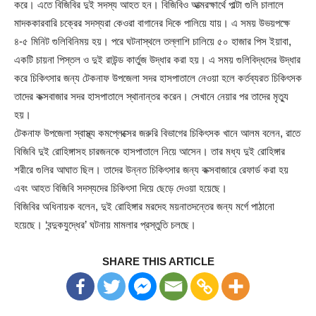
করে। এতে বিজিবির দুই সদস্য আহত হন। বিজিবিও আত্মরক্ষার্থে পাল্টা গুলি চালালে
মাদককারবারি চক্রের সদস্যরা কেওরা বাগানের দিকে পালিয়ে যায়। এ সময় উভয়পক্ষে
৪-৫ মিনিট গুলিবিনিময় হয়। পরে ঘটনাস্থলে তল্লাশি চালিয়ে ৫০ হাজার পিস ইয়াবা,
একটি চায়না পিস্তল ও দুই রাউন্ড কার্তুজ উদ্ধার করা হয়। এ সময় গুলিবিদ্ধদের উদ্ধার
করে চিকিৎসার জন্য টেকনাফ উপজেলা সদর হাসপাতালে নেওয়া হলে কর্তব্যরত চিকিৎসক
তাদের কক্সবাজার সদর হাসপাতালে স্থানান্তর করেন। সেখানে নেয়ার পর তাদের মৃত্যু
হয়।
টেকনাফ উপজেলা স্বাস্থ্য কমপ্লেক্সের জরুরি বিভাগের চিকিৎসক খানে আলম বলেন, রাতে
বিজিবি দুই রোহিঙ্গাসহ চারজনকে হাসপাতালে নিয়ে আসেন। তার মধ্য দুই রোহিঙ্গার
শরীরে গুলির আঘাত ছিল। তাদের উন্নত চিকিৎসার জন্য কক্সবাজারে রেফার্ড করা হয়
এবং আহত বিজিবি সদস্যদের চিকিৎসা দিয়ে ছেড়ে দেওয়া হয়েছে।
বিজিবির অধিনায়ক বলেন, দুই রোহিঙ্গার মরদেহ ময়নাতদন্তের জন্য মর্গে পাঠানো
হয়েছে। ‌‘বন্দুকযুদ্ধের’ ঘটনায় মামলার প্রস্তুতি চলছে।
SHARE THIS ARTICLE