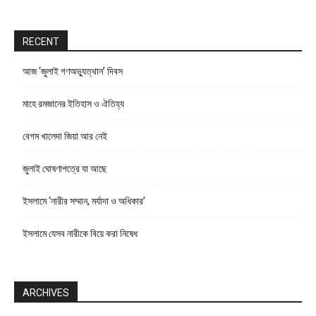
RECENT
আজ ‘জুলাই গণঅভ্যুত্থান’ দিবস
মাহে রমজানের ইতিহাস ও ঐতিহ্য
বেগম খালেদা জিয়া আর নেই
জুলাই ঘোষণাপত্রে যা আছে
ইসলামে ‘নারীর সম্মান, মর্যাদা ও অধিকার’
ইসলামে যেসব নারীকে বিয়ে করা নিষেধ
ARCHIVES