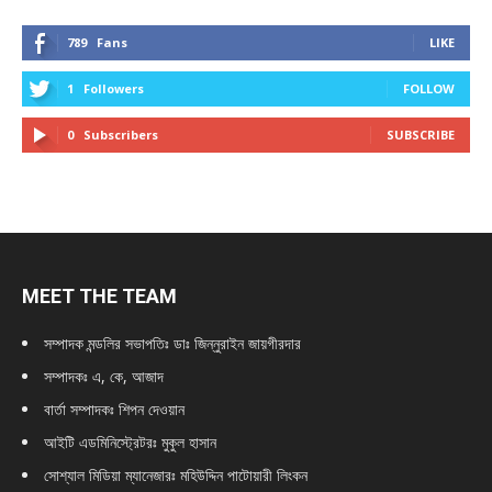
789
Fans
LIKE
1
Followers
FOLLOW
0
Subscribers
SUBSCRIBE
MEET THE TEAM
সম্পাদক মন্ডলির সভাপতিঃ
ডাঃ জিন্নুরাইন জায়গীরদার
সম্পাদকঃ এ, কে, আজাদ
বার্তা সম্পাদকঃ শিপন দেওয়ান
আইটি এডমিনিস্ট্রেটরঃ মুকুল হাসান
সোশ্যাল মিডিয়া ম্যানেজারঃ মহিউদ্দিন পাটোয়ারী লিংকন