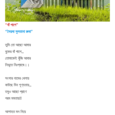
“বাঁ পাশে”
“সৈয়দা সুলতানা রুমা”
তুমি তো আছো আমার
বুকের বাঁ পাশে,,
তোমাকেই খুঁজি আবার
নিভৃতে নিঃশ্বাষে।।
সংসার নামের খেলায়
কাটছে দিন শূণ্যতায়,,
তবুও আছো প্রাণে
পরম মমতায়!!
আশাহত মন নিয়ে