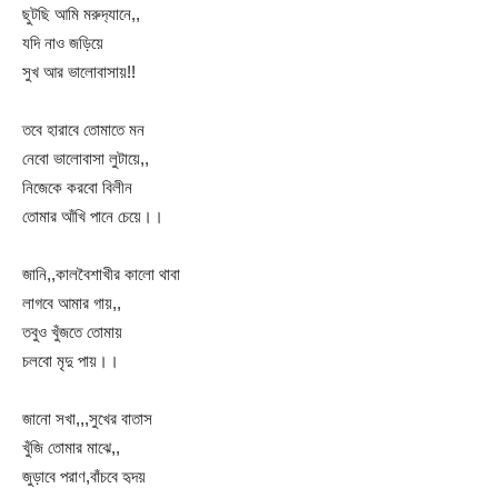
ছুটছি আমি মরুদ‍্যানে,,
যদি নাও জড়িয়ে
সুখ আর ভালোবাসায়!!
তবে হারাবে তোমাতে মন
নেবো ভালোবাসা লুটায়ে,,
নিজেকে করবো বিলীন
তোমার আঁখি পানে চেয়ে।।
জানি,,কালবৈশাখীর কালো থাবা
লাগবে আমার গায়,,
তবুও খুঁজতে তোমায়
চলবো মৃদু পায়।।
জানো সখা,,,সুখের বাতাস
খুঁজি তোমার মাঝে,,
জুড়াবে পরাণ,বাঁচবে হৃদয়