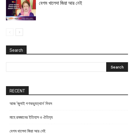
বেগম খালেদা জিয়া আর নেই
Search
RECENT
আজ ‘জুলাই গণঅভ্যুত্থান’ দিবস
মাহে রমজানের ইতিহাস ও ঐতিহ্য
বেগম খালেদা জিয়া আর নেই