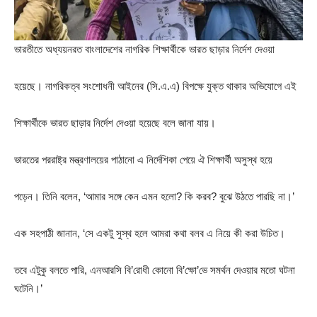
ভারতীতে অধ্যয়নরত বাংলাদেশের নাগরিক শিক্ষার্থীকে ভারত ছাড়ার নির্দেশ দেওয়া
হয়েছে। নাগরিকত্ব সংশোধনী আইনের (সি.এ.এ) বিপক্ষে যুক্ত থাকার অভিযোগে এই
শিক্ষার্থীকে ভারত ছাড়ার নির্দেশ দেওয়া হয়েছে বলে জানা যায়।
ভারতের পররাষ্ট্র মন্ত্রণালয়ের পাঠানো এ নির্দেশিকা পেয়ে ঐ শিক্ষার্থী অসুস্থ হয়ে
পড়েন। তিনি বলেন, ‘আমার সঙ্গে কেন এমন হলো? কি করব? বুঝে উঠতে পারছি না।’
এক সহপাঠী জানান, ‘সে একটু সুস্থ হলে আমরা কথা বলব এ নিয়ে কী করা উচিত।
তবে এটুকু বলতে পারি, এনআরসি বি’রোধী কোনো বি’ক্ষো’ভে সমর্থন দেওয়ার মতো ঘটনা
ঘটেনি।’