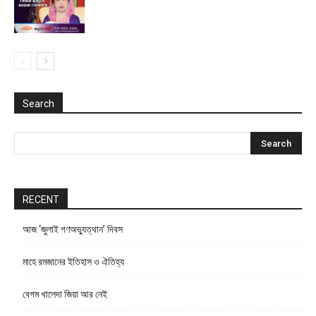
Search
RECENT
আজ ‘জুলাই গণঅভ্যুত্থান’ দিবস
মাহে রমজানের ইতিহাস ও ঐতিহ্য
বেগম খালেদা জিয়া আর নেই