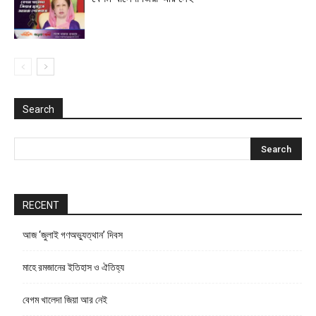
Search
RECENT
আজ ‘জুলাই গণঅভ্যুত্থান’ দিবস
মাহে রমজানের ইতিহাস ও ঐতিহ্য
বেগম খালেদা জিয়া আর নেই