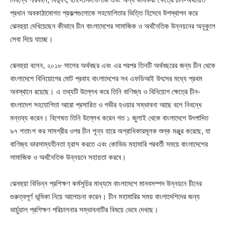
প্রধান অবকাঠামোগত প্রকল্পগুলোকে সহযোগিতার ভিত্তি হিসেবে উপস্থাপন করে
ঝেনহুয়া দেখিয়েছেন কীভাবে চীন বাংলাদেশের সামাজিক ও অর্থনৈতিক উন্নয়নের অনূকুলে
সেবা দিয়ে যাচ্ছে।
ঝেনহুয়া বলেন, ২০১৮ সালের অর্থবছর এবং এর পরপর তিনটি অর্থবছরের জন্য চীন থেকে
বাংলাদেশে বিনিয়োগের মোট প্রবাহ বাংলাদেশের সব এফডিআই উৎসের মধ্যে প্রথম
অবস্থানে রয়েছে। এ তথ্যটি উল্লেখ করে তিনি বাণিজ্য ও বিনিয়োগ ক্ষেত্রে চীন-
বাংলাদেশ সহযোগিতা আরো প্রসারিত ও গভীর হওয়ার সম্ভাবনা আছে বলে নিবন্ধে
মন্তব্য করেন। বিশেষত তিনি উল্লেখ করেন গত ১ জুলাই থেকে বাংলাদেশে উৎপাদিত
৯৭ শতাংশ কর সামগ্রীর ওপর চীন শূন্য হারে অগ্রাধিকারমূলক শুল্ক মঞ্জুর করেছে, যা
বাণিজ্য ভারসাম্যহীনতা হ্রাস করতে এবং কোভিড মহামারি পরবর্তী সময়ে বাংলাদেশের
সামাজিক ও অর্থনৈতিক উন্নয়নে সহায়তা করবে।
ঝেনহুয়া বিভিন্ন প্রশিক্ষণ কর্মসূচির মাধ্যমে বাংলাদেশে মানবসম্পদ উন্নয়নে চীনের
গুরুত্বপূর্ণ ভূমিকা নিয়ে আলোচনা করেন। চীন মহামারির সময় বাংলাদেশিদের জন্য
ভার্চুয়াল প্রশিক্ষণ পরিচালনার সম্ভাবনাটির বিষয়ে ভেবে দেখছে।