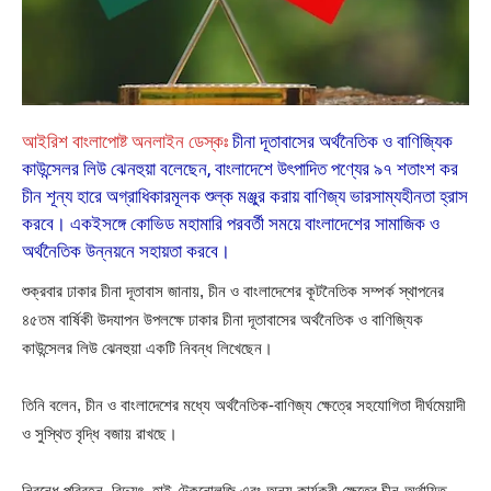
আইরিশ বাংলাপোষ্ট অনলাইন ডেস্কঃ
চীনা দূতাবাসের অর্থনৈতিক ও বাণিজ্যিক
কাউন্সেলর লিউ ঝেনহুয়া বলেছেন, বাংলাদেশে উৎপাদিত পণ্যের ৯৭ শতাংশ কর
চীন শূন্য হারে অগ্রাধিকারমূলক শুল্ক মঞ্জুর করায় বাণিজ্য ভারসাম্যহীনতা হ্রাস
করবে। একইসঙ্গে কোভিড মহামারি পরবর্তী সময়ে বাংলাদেশের সামাজিক ও
অর্থনৈতিক উন্নয়নে সহায়তা করবে।
শুক্রবার ঢাকার চীনা দূতাবাস জানায়, চীন ও বাংলাদেশের কূটনৈতিক সম্পর্ক স্থাপনের
৪৫তম বার্ষিকী উদযাপন উপলক্ষে ঢাকার চীনা দূতাবাসের অর্থনৈতিক ও বাণিজ্যিক
কাউন্সেলর লিউ ঝেনহুয়া একটি নিবন্ধ লিখেছেন।
তিনি বলেন, চীন ও বাংলাদেশের মধ্যে অর্থনৈতিক-বাণিজ্য ক্ষেত্রে সহযোগিতা দীর্ঘমেয়াদী
ও সুস্থিত বৃদ্ধি বজায় রাখছে।
নিবন্ধে পরিবহন, বিদ্যুৎ, হাই-টেকনোলজি এবং অন্য কার্যকরী ক্ষেত্রে চীন-অর্থায়িত