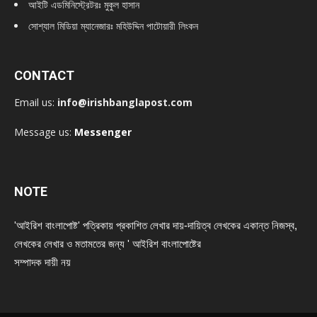
আইটি এডমিনিস্ট্রেটরঃ মুকুল হাসান
সোশ্যাল মিডিয়া ম্যানেজারঃ মহিউদ্দিন পাটোয়ারী লিংকন
CONTACT
Email us:
info@irishbanglapost.com
Message us:
Messenger
NOTE
'আইরিশ বাংলাপোষ্ট' পত্রিকায় প্রকাশিত লেখার দায়-দায়িত্ব লেখকের একান্ত নিজস্ব,
লেখকের লেখার ও মতামতের জন্য ' আইরিশ বাংলাপোষ্টের
সম্পাদক দায়ী নয়