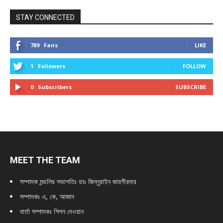
STAY CONNECTED
789
Fans
LIKE
1
Followers
FOLLOW
0
Subscribers
SUBSCRIBE
MEET THE TEAM
সম্পাদক মন্ডলির সভাপতিঃ
ডাঃ জিন্নুরাইন জায়গীরদার
সম্পাদকঃ এ, কে, আজাদ
বার্তা সম্পাদকঃ শিপন দেওয়ান