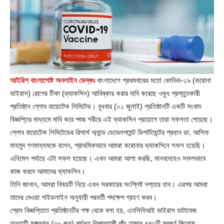
আইরিশ বাংলাপোষ্ট অনলাইন ডেস্কঃ
বাংলাদেশে প্রথমবারের মতো কোভিড-১৯ (করোনা
ভাইরাস) রোগের টিকা (ভ্যাকসিন) আবিষ্কার করার দাবি করেছে ওষুধ প্রস্তুতকারী
প্রতিষ্ঠান গ্লোব বায়োটেক লিমিটেড। বুধবার (০১ জুলাই) প্রতিষ্ঠানটি একটি সংবাদ
বিজ্ঞপ্তির মাধ্যমে দাবি করে পশুর শরীরে এই ভ্যাকসিন প্রয়োগে তারা সফলতা পেয়েছে।
গ্লোব বায়োটেক লিমিটেডের রিসার্স অ্যান্ড ডেভেলপমেন্ট ডিপার্টমেন্টের প্রধান ডা. আসিফ
মাহমুদ গণমাধ্যমকে বলেন, প্রাথমিকভাবে আমরা করোনার ভ্যাকসিনে সফল হয়েছি।
এনিমেল পর্যায়ে এটা সফল হয়েছে। এখন আমরা আশা করছি, মানবদেহেও সফলভাবে
কাজ করবে আমাদের ভ্যাকসিন।
তিনি জানান, আমরা বিষয়টি নিয়ে এখন সরকারের সংশ্লিষ্ট দপ্তরে যাব। এরপর আমরা
তাদের দেওয়া গাইডলাইন অনুযায়ী পরবর্তী পদক্ষেপ গ্রহণ করব।
প্রেস বিজ্ঞপ্তিতে প্রতিষ্ঠানটির পক্ষ থেকে বলা হয়, এনসিবিআই ভাইরাস ডাটাবেজ
অনুযায়ী মঙ্গলবার (৩০ জুন) পর্যন্ত বিশ্বব্যাপী পাঁচ হাজার ৭৪৩টি সম্পূর্ণ জিনোম