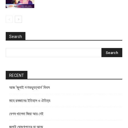
Search
RECENT
আজ ‘জুলাই গণঅভ্যুত্থান’ দিবস
মাহে রমজানের ইতিহাস ও ঐতিহ্য
বেগম খালেদা জিয়া আর নেই
জুলাই ঘোষণাপত্রে যা আছে