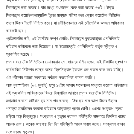
সিকোয়েন্স জমা হয়েছে। যার মধ্যে বাংলাদেশ থেকে জমা হয়েছে ৭৬টি। উক্ত
সিকোয়েন্স বায়োইনফরম্যাটিক্স টুলের মাধ্যমে পরীক্ষা করে গ্লোব বায়োটেক লিমিটেড
তাদের টিকার টার্গেট নিশ্চিত করে। যা যৌক্তিকভাবে এই ভৌগোলিক অঞ্চলে অধিকতর
কার্যকরী হবে।
প্রতিষ্ঠানটির দাবি, ওই টার্গেটের সম্পূর্ণ কোডিং সিকোয়েন্স যুক্তরাষ্ট্রের এনসিবিআই
ভাইরাস ডাটাবেজে জমা দিয়েছেন। যা ইতোমধ্যেই এনসিবিআই কর্তৃক স্বীকৃত ও
প্রকাশিত হয়েছে।
গ্লোব বায়োটেক লিমিটেডের চেয়ারম্যান মো. হারুনুর রশিদ বলেন, এই টিকাটির সুরক্ষা ও
কার্যকারিতা নিরীক্ষার লক্ষ্যে আমরা ক্লিনিক্যাল ট্রায়াল শুরু করতে কাজ করে যাচ্ছি।
এই পরীক্ষায় আমরা সরকারের সর্বাত্মক সহযোগিতা কামনা করছি।
আজ বৃহস্পতিবার (০২ জুলাই) দুপুর ১২টায় সংবাদ সম্মেলনের মাধ্যমে করোনা ভাইরাসের
এই ভ্যাকসিন আবিষ্কারের বিষয়ে বিস্তারিত জানাবে গ্লোব বায়োটেক লিমিটেড।
মহামারি করোনা ভাইরাস ছয় মাস পার করেছে। ঠিক ছয় মাস আগে চীনের উহানে
শনাক্ত হয়েছিলেন করোনা ভাইরাসে আক্রান্ত প্রথম রোগী। এরপর সংক্রমণ দ্রুত
ছড়িয়ে পড়ে বিশ্বজুড়ে। সংক্রমণ ও মৃত্যুর ভয়ানক পরিস্থিতি সামলাতে হিমশিম খাচ্ছে
অনেক দেশ। অনেক জায়গায় দিন দিন পরিস্থিতি আরও খারাপ হচ্ছে। সংক্রমণ বাড়ার
সঙ্গে বাড়ছে মৃত্যুও।