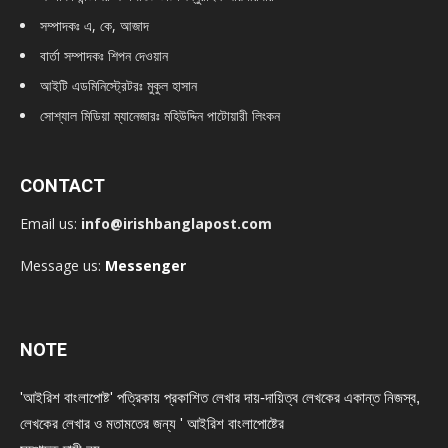
সম্পাদকঃ এ, কে, আজাদ
বার্তা সম্পাদকঃ শিপন দেওয়ান
আইটি এডমিনিস্ট্রেটরঃ মুকুল হাসান
সোশ্যাল মিডিয়া ম্যানেজারঃ মহিউদ্দিন পাটোয়ারী লিংকন
CONTACT
Email us:
info@irishbanglapost.com
Message us:
Messenger
NOTE
'আইরিশ বাংলাপোষ্ট' পত্রিকায় প্রকাশিত লেখার দায়-দায়িত্ব লেখকের একান্ত নিজস্ব,
লেখকের লেখার ও মতামতের জন্য ' আইরিশ বাংলাপোষ্টের