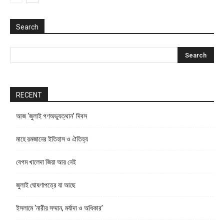
Search
RECENT
আজ ‘জুলাই গণঅভ্যুত্থান’ দিবস
মাহে রমজানের ইতিহাস ও ঐতিহ্য
বেগম খালেদা জিয়া আর নেই
জুলাই ঘোষণাপত্রে যা আছে
ইসলামে ‘নারীর সম্মান, মর্যাদা ও অধিকার’